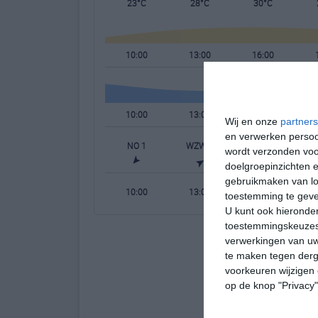
23°C
28°C
30°C
10:00
13:00
16:00
10:00
13:00
16:00
Wij en onze
partners
en verwerken persoon
NO 1
WZW 1
ZZW 2
wordt verzonden voo
doelgroepinzichten e
gebruikmaken van loc
10:00
13:00
16:00
toestemming te gev
U kunt ook hieronder
toestemmingskeuzes 
verwerkingen van uw
te maken tegen derge
voorkeuren wijzigen 
op de knop "Privacy