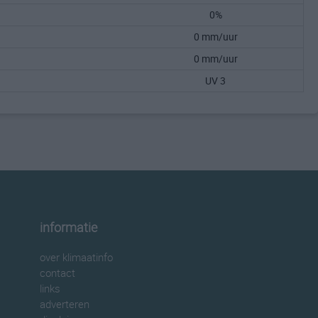
0%
0 mm/uur
0 mm/uur
UV 3
informatie
over klimaatinfo
contact
links
adverteren