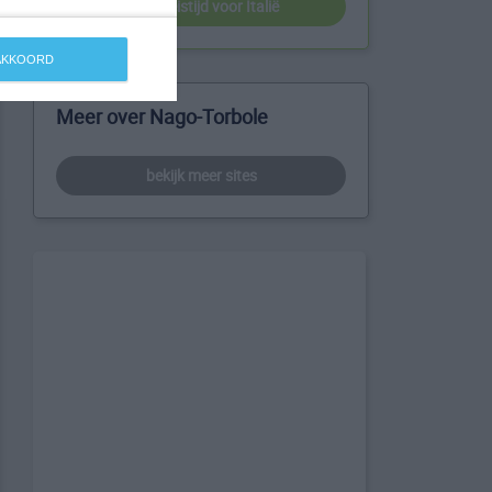
beste reistijd voor Italië
 AKKOORD
Meer over Nago-Torbole
bekijk meer sites