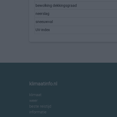
bewolking dekkingsgraad
neerslag
sneeuwval
UV-index
klimaatinfo.nl
klimaat
weer
beste reistijd
informatie