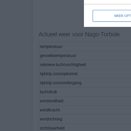
MEER OPT
Actueel weer voor Nago-Torbole
temperatuur
gevoelstemperatuur
relatieve luchtvochtigheid
tijdstip zonsopkomst
tijdstip zonsondergang
luchtdruk
windsnelheid
windkracht
windrichting
zichtbaarheid