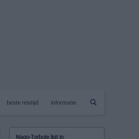
beste reistijd
informatie
Nago-Torbole ligt in: