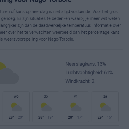
ren of kans op neerslag is niet altijd voldoende. Voor het gros
enoeg. Er zijn situaties te bedenken waarbij je meer wilt weten
ngrijker zijn dan de daadwerkelijke temperatuur. Informatie over
eer over het te verwachten weerbeeld dan het percentage kans
ide weersvoorspelling voor Nago-Torbole.
Neerslagkans: 13%
Luchtvochtigheid: 61%
Windkracht: 2
wo
do
vr
za
28°
20°
28°
19°
28°
17°
29°
15°