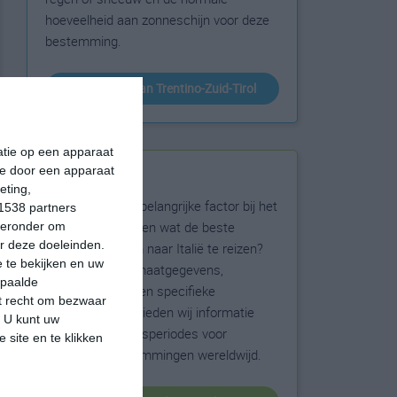
hoeveelheid aan zonneschijn voor deze
bestemming.
klimaatinfo van Trentino-Zuid-Tirol
matie op een apparaat
ie door een apparaat
Beste reistijd
eting,
Het weer is een belangrijke factor bij het
1538 partners
reizen. Wil je weten wat de beste
hieronder om
r deze doeleinden.
maanden zijn om naar Italië te reizen?
 te bekijken en uw
Op basis van klimaatgegevens,
epaalde
weersextremen en specifieke
et recht om bezwaar
weerinformatie bieden wij informatie
. U kunt uw
over de beste reisperiodes voor
 site en te klikken
duizenden bestemmingen wereldwijd.