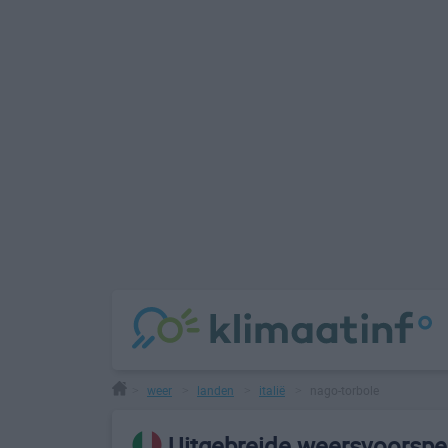
weer
landen
italië
nago-torbole
>
>
>
>
Uitgebreide weersvoorspel