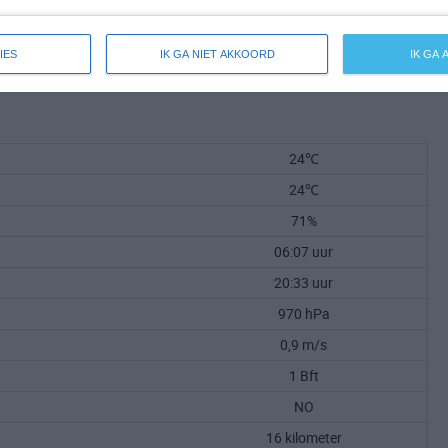
IES
IK GA NIET AKKOORD
IK GA
24℃
24℃
71%
06:07 uur
20:33 uur
970 hPa
0,9 m/s
1 Bft
NO
16 kilometer