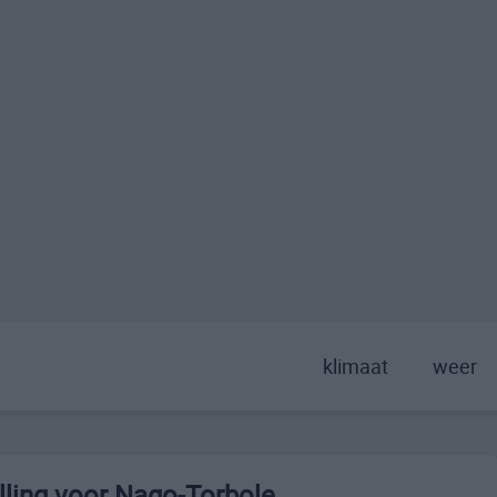
klimaat
weer
ling voor Nago-Torbole