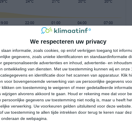
29°C
24°C
21°C
20°C
20°C
19:00
22:00
01:00
04:00
07:00
We respecteren uw privacy
19:00
22:00
01:00
04:00
07:00
slaan informatie, zoals cookies, op en/of verkrijgen toegang tot infor
lijke gegevens, zoals unieke identificatoren en standaardinformatie d
ZZW 2
NO 3
ONO 1
O 1
OZO 1
r gepersonaliseerde advertenties en inhoud, advertentie- en inhoudsm
n ontwikkeling van diensten.
Met uw toestemming kunnen wij en onze 
atiegegevens en identificatie door het scannen van apparatuur. Klik 
19:00
22:00
01:00
04:00
07:00
en voor bovengenoemde verwerking van uw persoonlijke gegevens voo
 klikken om toestemming te weigeren of meer gedetailleerde informatie
wijzigen alvorens akkoord te gaan.
Houd er rekening mee dat voor b
 persoonlijke gegevens uw toestemming niet nodig is, maar u heeft h
lijke verwerking. Uw voorkeuren gelden uitsluitend voor deze website
of uw toestemming te allen tijde intrekken door terug te keren naar deze
" onderaan de webpagina.