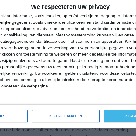
emperatuur in Monterosso al Mare rond de 13 graden Celsius.
We respecteren uw privacy
uit op 6 graden. Het aantal uren dat de zon zichtbaar is ligt in
slaan informatie, zoals cookies, op en/of verkrijgen toegang tot infor
g. Binnen de hele maand valt er gedurende ongeveer 13 dagen
lijke gegevens, zoals unieke identificatoren en standaardinformatie d
ldes dan zorgt dat voor een redelijke hoeveelheid neerslag
r gepersonaliseerde advertenties en inhoud, advertentie- en inhoudsm
n ontwikkeling van diensten.
Met uw toestemming kunnen wij en onze 
atiegegevens en identificatie door het scannen van apparatuur. Klik 
en voor bovengenoemde verwerking van uw persoonlijke gegevens voo
 klikken om toestemming te weigeren of meer gedetailleerde informatie
mperatuur in Monterosso al Mare rond de 16 graden Celsius. De
wijzigen alvorens akkoord te gaan.
Houd er rekening mee dat voor b
p 8 graden. Het aantal uren dat de zon zichtbaar is ligt in april
 persoonlijke gegevens uw toestemming niet nodig is, maar u heeft h
lijke verwerking. Uw voorkeuren gelden uitsluitend voor deze website
en de hele maand valt er gedurende ongeveer 11 dagen neerslag.
of uw toestemming te allen tijde intrekken door terug te keren naar deze
zorgt dat voor een redelijke hoeveelheid neerslag gedurende deze
" onderaan de webpagina.
peratuur in Monterosso al Mare rond de 20 graden Celsius. De
IES
IK GA NIET AKKOORD
IK GA
p 12 graden. Het aantal uren dat de zon zichtbaar is ligt in mei
en de hele maand valt er gedurende ongeveer 13 dagen neerslag.