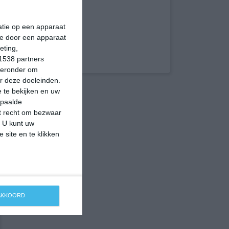
matie op een apparaat
ie door een apparaat
eting,
1538 partners
hieronder om
r deze doeleinden.
 te bekijken en uw
epaalde
et recht om bezwaar
. U kunt uw
 site en te klikken
 AKKOORD