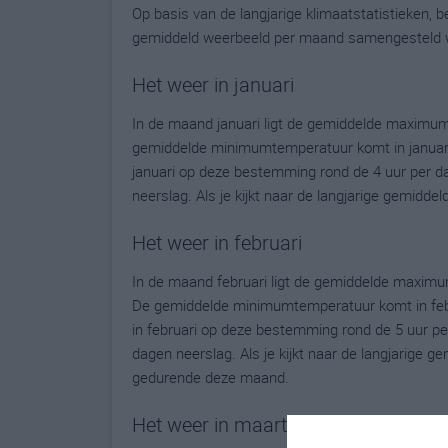
Op basis van de langjarige klimaatstatistieken,
gemiddeld weerbeeld per maand samengesteld 
Het weer in januari
In de maand januari ligt de gemiddelde maximu
gemiddelde minimumtemperatuur komt in januari ui
januari op deze bestemming rond de 4 uur per d
neerslag. Als je kijkt naar de langjarige gemidde
Het weer in februari
In de maand februari ligt de gemiddelde maxim
De gemiddelde minimumtemperatuur komt in februa
in februari op deze bestemming rond de 5 uur p
dagen neerslag. Als je kijkt naar de langjarige g
gedurende deze maand.
Het weer in maart