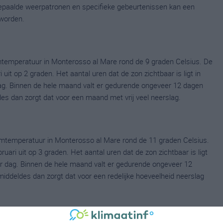
 bepaalde weerpatronen en specifieke gebeurtenissen kan een
worden.
mtemperatuur in Monterosso al Mare rond de 9 graden Celsius. De
t op 2 graden. Het aantal uren dat de zon zichtbaar is ligt in
ag. Binnen de hele maand valt er gedurende ongeveer 12 dagen
ldes dan zorgt dat voor een maand met vrij veel neerslag.
umtemperatuur in Monterosso al Mare rond de 11 graden Celsius.
ri uit op 3 graden. Het aantal uren dat de zon zichtbaar is ligt
er dag. Binnen de hele maand valt er gedurende ongeveer 12
emiddeldes dan zorgt dat voor een redelijke hoeveelheid neerslag