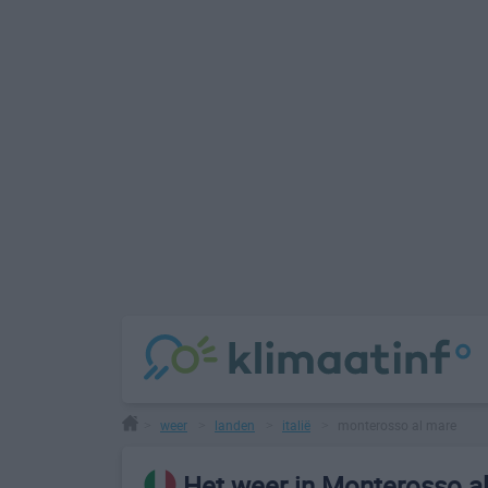
weer
landen
italië
monterosso al mare
>
>
>
>
Het weer in Monterosso a