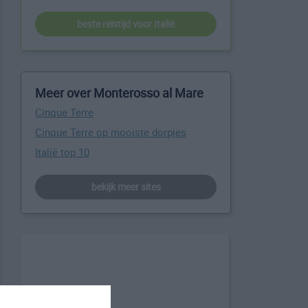
beste reistijd voor Italië
Meer over Monterosso al Mare
Cinque Terre
Cinque Terre op mooiste dorpjes
Italië top 10
bekijk meer sites