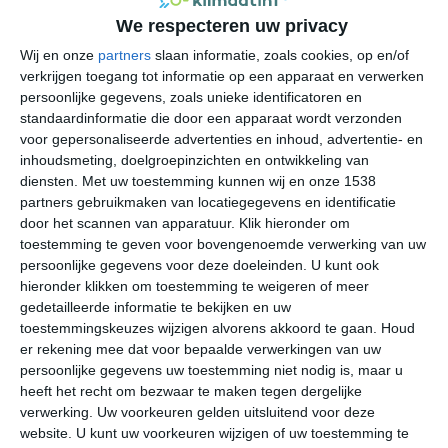
van het klimaat van het dorp. In Vernazza komt het
We respecteren uw privacy
mediterrane klimaat voor dat sterk wordt beïnvloed door
Wij en onze
partners
slaan informatie, zoals cookies, op en/of
de Ligurische Zee. De Apennijnen zorgen ervoor dat de
verkrijgen toegang tot informatie op een apparaat en verwerken
koude wind uit het oosten en noorden geen grip heeft op
persoonlijke gegevens, zoals unieke identificatoren en
het klimaat van het dorpje en de invloeden van de zee
standaardinformatie die door een apparaat wordt verzonden
geven bijna alleen positieve effecten aan het klimaat. Ze
voor gepersonaliseerde advertenties en inhoud, advertentie- en
inhoudsmeting, doelgroepinzichten en ontwikkeling van
zijn de wintermaanden in Monterosse al Mare minder
diensten.
Met uw toestemming kunnen wij en onze 1538
koud en de zomers minder heet. De grootste kans op
partners gebruikmaken van locatiegegevens en identificatie
langdurige neerslag heb je in de maanden september,
door het scannen van apparatuur. Klik hieronder om
oktober en november. Ook in andere delen van het jaar
toestemming te geven voor bovengenoemde verwerking van uw
kun je plotseling overvallen worden door een hoosbui, die
persoonlijke gegevens voor deze doeleinden. U kunt ook
typisch zijn voor dit deel van Italië. Al is de kans hierop
hieronder klikken om toestemming te weigeren of meer
minder groot dan in de meer noordelijk gelegen plaatsen
gedetailleerde informatie te bekijken en uw
toestemmingskeuzes wijzigen alvorens akkoord te gaan.
Houd
in de Ligurië. De beste periode om een bezoek te
er rekening mee dat voor bepaalde verwerkingen van uw
brengen aan Monterosse al Mare en de andere dorpen
persoonlijke gegevens uw toestemming niet nodig is, maar u
van de Cinque Terre is in de lente. De kans op langdurige
heeft het recht om bezwaar te maken tegen dergelijke
neerslag is er dan laag en de gemiddelde temperatuur is
verwerking. Uw voorkeuren gelden uitsluitend voor deze
en dan aangenaam.
website. U kunt uw voorkeuren wijzigen of uw toestemming te