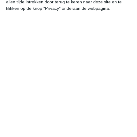
allen tijde intrekken door terug te keren naar deze site en te
Klimaatcijfers
klikken op de knop "Privacy" onderaan de webpagina.
Onderstaande cijfers zijn gebaseerd op langjarige
gemiddelde klimaatstatistieken. De temperaturen
worden weergegeven in graden Celsius (°C).
januari
februari
maart
maximum
9℃
11℃
13℃
temperatuur
minimum
2℃
3℃
6℃
temperatuur
uren
4
5
5
zonneschijn