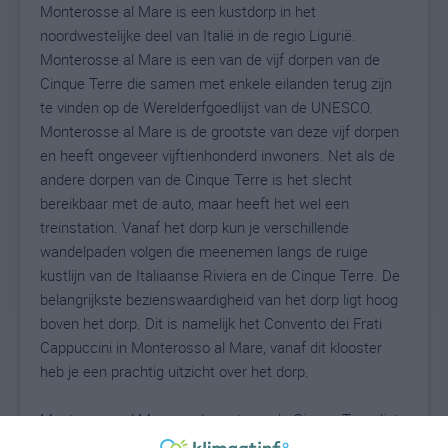
Monterosse al Mare is een kustdorp in het
noordwestelijke deel van Italië in de regio Ligurië.
Monterosse al Mare is een van de vijf dorpen van de
Cinque Terre die samen met enkele eilanden terug zijn
te vinden op de Werelderfgoedlijst van de UNESCO.
Monterosse al Mare is de grootste van deze vijf dorpen
en heeft ongeveer vijftienhonderd inwoners. Net als de
andere dorpen van de Cinque Terre is het slecht
bereikbaar met de auto, maar heeft het wel een
treinstation. Vanaf het dorp kun je verschillende
wandelpaden volgen die meenemen langs de ruige
kustlijn van de Italiaanse Riviera en de Cinque Terre. De
belangrijkste bezienswaardigheid van het dorp ligt hoog
boven het dorp. Dit is namelijk het Convento dei Frati
Cappuccini in Monterosso al Mare, vanaf dit klooster
heb je een prachtig uitzicht over het dorp.
Monterosse al Mare en de rest van de Cinque Terre ligt
wat verscholen achter de Apennijnen wat ten goed komt