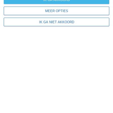
zonzekerheid
MEER OPTIES
UV-index
UV 0-3
UV 0-3
UV 3-6
UV 3-6
IK GA NIET AKKOORD
klik
hier
voor uitleg over de symbolen