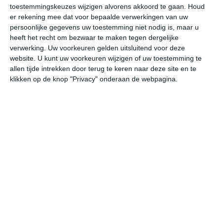
25
N
°C
toestemmingskeuzes wijzigen alvorens akkoord te gaan.
Houd
er rekening mee dat voor bepaalde verwerkingen van uw
L
persoonlijke gegevens uw toestemming niet nodig is, maar u
W
heeft het recht om bezwaar te maken tegen dergelijke
verwerking. Uw voorkeuren gelden uitsluitend voor deze
website. U kunt uw voorkeuren wijzigen of uw toestemming te
za
zo
ma
di
wo
allen tijde intrekken door terug te keren naar deze site en te
klikken op de knop "Privacy" onderaan de webpagina.
32°
18°
33°
18°
35°
20°
37°
20°
37°
20°
29°C
24°C
20°C
19°C
19°C
23
18:00
21:00
00:00
03:00
06:00
09
18:00
21:00
00:00
03:00
06:00
09
WNW 3
NNW 1
ONO 1
ONO 1
ONO 1
OZ