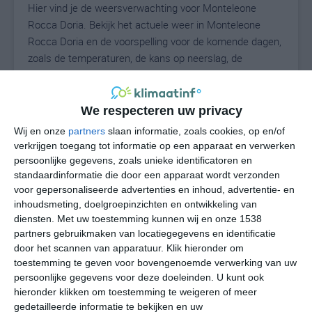
Hier vind je de weersverwachting voor Monteleone
Rocca Doria. Bekijk het actuele weer in Monteleone
Rocca Doria en de voorspelling voor de komende dagen,
zoals de temperaturen, de kans op neerslag, de
windrichting en de windkracht. Met deze weergegevens
kun je zien wat voor weer je kunt verwachten in
Monteleone Rocca Doria. Op basis van de
We respecteren uw privacy
klimaatstatistieken beschrijven we het weer per maand
Wij en onze
partners
slaan informatie, zoals cookies, op en/of
in Monteleone Rocca Doria. Dit is geen
verkrijgen toegang tot informatie op een apparaat en verwerken
langetermijnverwachting, maar geeft het gemiddelde
persoonlijke gegevens, zoals unieke identificatoren en
weerbeeld voor alle maanden van het jaar. Wil je de
standaardinformatie die door een apparaat wordt verzonden
voor gepersonaliseerde advertenties en inhoud, advertentie- en
uitgebreide weersverwachting voor Monteleone Rocca
inhoudsmeting, doelgroepinzichten en ontwikkeling van
Doria zien? Op de pagina met extra weerinformatie
diensten.
Met uw toestemming kunnen wij en onze 1538
tonen we de kans op sneeuw, de gevoelstemperatuur,
partners gebruikmaken van locatiegegevens en identificatie
de zichtbaarheid, de UV-kracht, de luchtdruk en meer
door het scannen van apparatuur. Klik hieronder om
goede weerinfo.
toestemming te geven voor bovengenoemde verwerking van uw
persoonlijke gegevens voor deze doeleinden. U kunt ook
hieronder klikken om toestemming te weigeren of meer
gedetailleerde informatie te bekijken en uw