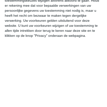
toestemmingskeuzes wijzigen alvorens akkoord te gaan.
Houd
er rekening mee dat voor bepaalde verwerkingen van uw
persoonlijke gegevens uw toestemming niet nodig is, maar u
undefined
ma
di
wo
do
heeft het recht om bezwaar te maken tegen dergelijke
verwerking. Uw voorkeuren gelden uitsluitend voor deze
website. U kunt uw voorkeuren wijzigen of uw toestemming te
32°
21°
34°
22°
33°
24°
34°
24°
33°
22°
allen tijde intrekken door terug te keren naar deze site en te
klikken op de knop "Privacy" onderaan de webpagina.
31°C
27°C
23°C
22°C
22°C
28
18:00
21:00
00:00
03:00
06:00
09
18:00
21:00
00:00
03:00
06:00
09
ZZW 2
NW 1
NNW 2
NNW 2
NNW 2
WZ
18:00
21:00
00:00
03:00
06:00
09