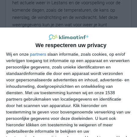
het actuele weer in Lestans en de voorspelling voor de
komende dagen, zoals de temperaturen, de kans op
neerslag, de windrichting en de windkracht. Met deze
weergegevens kun je zien wat voor weer je kunt
verwachten in Lestans. Op basis van de
klimaatstatistieken beschrijven we het weer per maand
We respecteren uw privacy
in Lestans. Dit is geen langetermijnverwachting, maar
geeft het gemiddelde weerbeeld voor alle maanden van
Wij en onze
partners
slaan informatie, zoals cookies, op en/of
verkrijgen toegang tot informatie op een apparaat en verwerken
het jaar. Wil je de uitgebreide weersverwachting voor
persoonlijke gegevens, zoals unieke identificatoren en
Lestans zien? Op de pagina met extra weerinformatie
standaardinformatie die door een apparaat wordt verzonden
tonen we de kans op sneeuw, de gevoelstemperatuur,
voor gepersonaliseerde advertenties en inhoud, advertentie- en
de zichtbaarheid, de UV-kracht, de luchtdruk en meer
inhoudsmeting, doelgroepinzichten en ontwikkeling van
goede weerinfo.
diensten.
Met uw toestemming kunnen wij en onze 1538
partners gebruikmaken van locatiegegevens en identificatie
door het scannen van apparatuur. Klik hieronder om
toestemming te geven voor bovengenoemde verwerking van uw
27
N
°C
persoonlijke gegevens voor deze doeleinden. U kunt ook
hieronder klikken om toestemming te weigeren of meer
L
gedetailleerde informatie te bekijken en uw
W