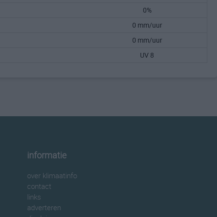
0%
0 mm/uur
0 mm/uur
UV 8
informatie
over klimaatinfo
contact
links
adverteren