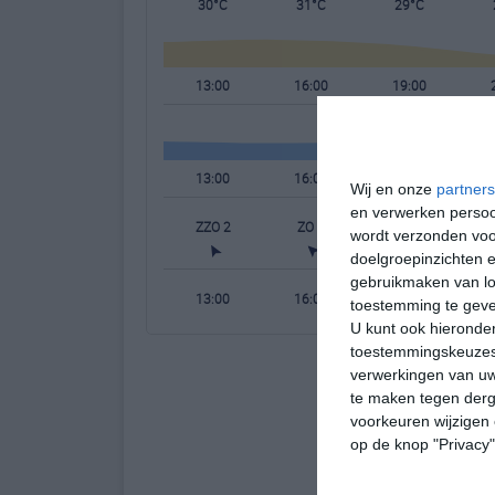
30°C
31°C
29°C
13:00
16:00
19:00
13:00
16:00
19:00
Wij en onze
partners
en verwerken persoon
ZZO 2
ZO 2
ZO 2
N
wordt verzonden voo
doelgroepinzichten e
gebruikmaken van loc
13:00
16:00
19:00
toestemming te gev
U kunt ook hieronder
toestemmingskeuzes 
verwerkingen van uw
te maken tegen derge
voorkeuren wijzigen 
op de knop "Privacy