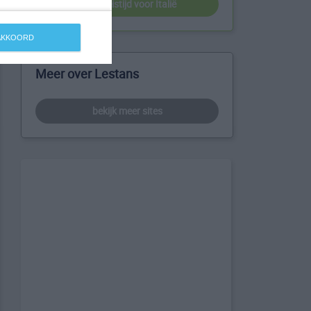
beste reistijd voor Italië
 AKKOORD
Meer over Lestans
bekijk meer sites