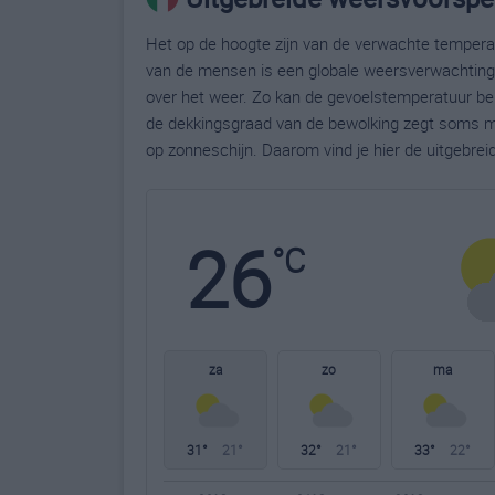
Het op de hoogte zijn van de verwachte temperatu
van de mensen is een globale weersverwachting g
over het weer. Zo kan de gevoelstemperatuur bela
de dekkingsgraad van de bewolking zegt soms m
op zonneschijn. Daarom vind je hier de uitgebre
26
°C
za
zo
ma
31°
21°
32°
21°
33°
22°