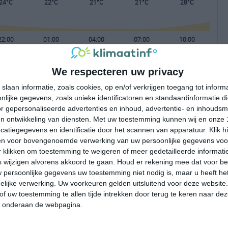
24°C
22°C
21°C
21°C
28°C
22:00
01:00
04:00
07:00
10:00
We respecteren uw privacy
22:00
01:00
04:00
07:00
10:00
slaan informatie, zoals cookies, op en/of verkrijgen toegang tot infor
lijke gegevens, zoals unieke identificatoren en standaardinformatie d
NW 1
NNW 2
NNW 2
NNW 2
Z 1
r gepersonaliseerde advertenties en inhoud, advertentie- en inhoudsm
n ontwikkeling van diensten.
Met uw toestemming kunnen wij en onze 
atiegegevens en identificatie door het scannen van apparatuur. Klik 
22:00
01:00
04:00
07:00
10:00
en voor bovengenoemde verwerking van uw persoonlijke gegevens voo
 klikken om toestemming te weigeren of meer gedetailleerde informatie
wijzigen alvorens akkoord te gaan.
Houd er rekening mee dat voor b
 persoonlijke gegevens uw toestemming niet nodig is, maar u heeft h
lijke verwerking. Uw voorkeuren gelden uitsluitend voor deze website
of uw toestemming te allen tijde intrekken door terug te keren naar deze
" onderaan de webpagina.