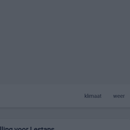
klimaat
weer
ling voor Lestans