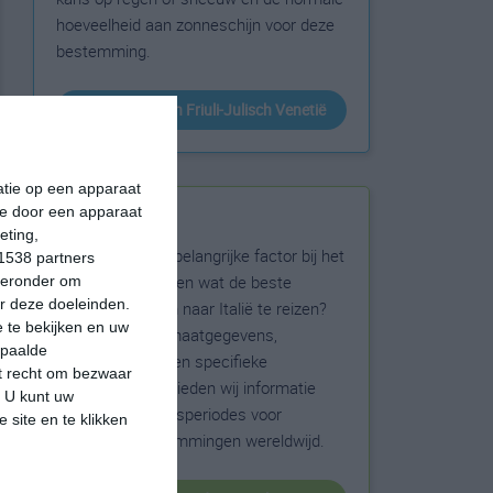
hoeveelheid aan zonneschijn voor deze
bestemming.
klimaatinfo van Friuli-Julisch Venetië
matie op een apparaat
ie door een apparaat
Beste reistijd
eting,
Het weer is een belangrijke factor bij het
1538 partners
reizen. Wil je weten wat de beste
hieronder om
r deze doeleinden.
maanden zijn om naar Italië te reizen?
 te bekijken en uw
Op basis van klimaatgegevens,
epaalde
weersextremen en specifieke
et recht om bezwaar
weerinformatie bieden wij informatie
. U kunt uw
over de beste reisperiodes voor
 site en te klikken
duizenden bestemmingen wereldwijd.