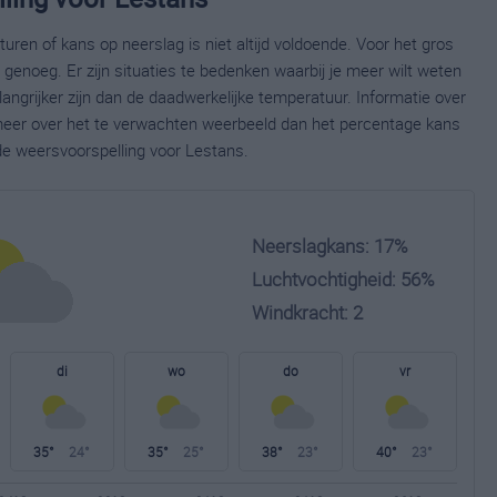
ren of kans op neerslag is niet altijd voldoende. Voor het gros
enoeg. Er zijn situaties te bedenken waarbij je meer wilt weten
ngrijker zijn dan de daadwerkelijke temperatuur. Informatie over
eer over het te verwachten weerbeeld dan het percentage kans
ide weersvoorspelling voor Lestans.
Neerslagkans: 17%
Luchtvochtigheid: 56%
Windkracht: 2
di
wo
do
vr
35°
24°
35°
25°
38°
23°
40°
23°