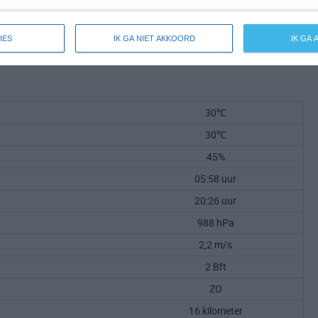
IES
IK GA NIET AKKOORD
IK GA
30℃
30℃
45%
05:58 uur
20:26 uur
988 hPa
2,2 m/s
2 Bft
ZO
16 kilometer