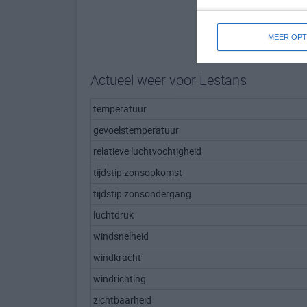
MEER OPT
Actueel weer voor Lestans
temperatuur
gevoelstemperatuur
relatieve luchtvochtigheid
tijdstip zonsopkomst
tijdstip zonsondergang
luchtdruk
windsnelheid
windkracht
windrichting
zichtbaarheid