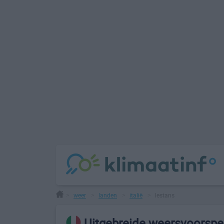
weer
landen
italië
lestans
>
>
>
>
Uitgebreide weersvoorspel