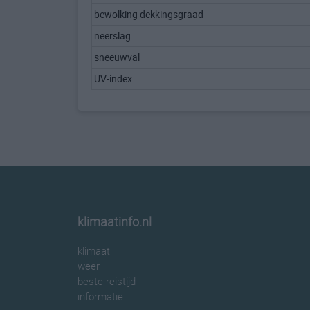
bewolking dekkingsgraad
neerslag
sneeuwval
UV-index
klimaatinfo.nl
klimaat
weer
beste reistijd
informatie