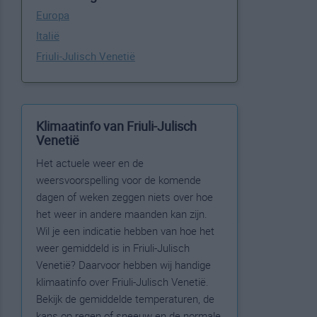
Europa
Italië
Friuli-Julisch Venetië
Klimaatinfo van Friuli-Julisch
Venetië
Het actuele weer en de
weersvoorspelling voor de komende
dagen of weken zeggen niets over hoe
het weer in andere maanden kan zijn.
Wil je een indicatie hebben van hoe het
weer gemiddeld is in Friuli-Julisch
Venetië? Daarvoor hebben wij handige
klimaatinfo over Friuli-Julisch Venetië.
Bekijk de gemiddelde temperaturen, de
kans op regen of sneeuw en de normale