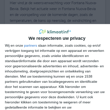
Hier vind je de weersverwachting voor Fontana Nuova-
Bevia. Bekijk het actuele weer in Fontana Nuova-Bevia
en de voorspelling voor de komende dagen, zoals de
temperaturen, de kans op neerslag, de windrichting en
de windkracht. Met deze weergegevens kun je zien wat
voor weer je kunt verwachten in Fontana Nuova-Bevia.
Op basis van de klimaatstatistieken beschrijven we het
We respecteren uw privacy
weer per maand in Fontana Nuova-Bevia. Dit is geen
Wij en onze
partners
slaan informatie, zoals cookies, op en/of
langetermijnverwachting, maar geeft het gemiddelde
verkrijgen toegang tot informatie op een apparaat en verwerken
weerbeeld voor alle maanden van het jaar. Wil je de
persoonlijke gegevens, zoals unieke identificatoren en
standaardinformatie die door een apparaat wordt verzonden
uitgebreide weersverwachting voor Fontana Nuova-
voor gepersonaliseerde advertenties en inhoud, advertentie- en
Bevia zien? Op de pagina met extra weerinformatie
inhoudsmeting, doelgroepinzichten en ontwikkeling van
tonen we de kans op sneeuw, de gevoelstemperatuur,
diensten.
Met uw toestemming kunnen wij en onze 1538
de zichtbaarheid, de UV-kracht, de luchtdruk en meer
partners gebruikmaken van locatiegegevens en identificatie
goede weerinfo.
door het scannen van apparatuur. Klik hieronder om
toestemming te geven voor bovengenoemde verwerking van uw
persoonlijke gegevens voor deze doeleinden. U kunt ook
hieronder klikken om toestemming te weigeren of meer
N
°C
gedetailleerde informatie te bekijken en uw