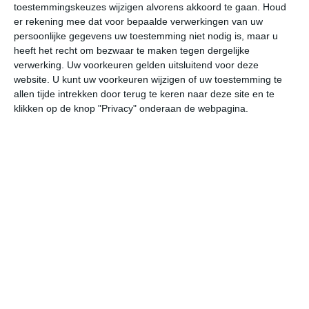
22
toestemmingskeuzes wijzigen alvorens akkoord te gaan.
Houd
L
er rekening mee dat voor bepaalde verwerkingen van uw
W
persoonlijke gegevens uw toestemming niet nodig is, maar u
heeft het recht om bezwaar te maken tegen dergelijke
verwerking. Uw voorkeuren gelden uitsluitend voor deze
ma
di
wo
do
vr
website. U kunt uw voorkeuren wijzigen of uw toestemming te
allen tijde intrekken door terug te keren naar deze site en te
klikken op de knop "Privacy" onderaan de webpagina.
25°
17°
25°
16°
24°
14°
25°
15°
28°
16°
17°C
17°C
16°C
16°C
21°C
24
22:00
01:00
04:00
07:00
10:00
13
22:00
01:00
04:00
07:00
10:00
13
NW 2
NNW 2
NNW 2
NNW 2
O 1
ZO