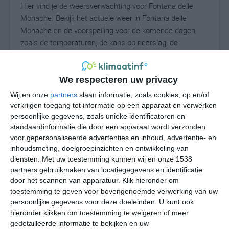
Hier vind je de weersverwachting voor Fontana delle
Monache. Bekijk het actuele weer in Fontana delle
Monache en de voorspelling voor de komende dagen,
zoals de temperaturen, de kans op neerslag, de
windrichting en de windkracht. Met deze weergegevens
kun je zien wat voor weer je kunt verwachten in Fontana
delle Monache. Op basis van de klimaatstatistieken
We respecteren uw privacy
beschrijven we het weer per maand in Fontana delle
Wij en onze
partners
slaan informatie, zoals cookies, op en/of
Monache. Dit is geen langetermijnverwachting, maar
verkrijgen toegang tot informatie op een apparaat en verwerken
geeft het gemiddelde weerbeeld voor alle maanden van
persoonlijke gegevens, zoals unieke identificatoren en
standaardinformatie die door een apparaat wordt verzonden
het jaar. Wil je de uitgebreide weersverwachting voor
voor gepersonaliseerde advertenties en inhoud, advertentie- en
Fontana delle Monache zien? Op de pagina met extra
inhoudsmeting, doelgroepinzichten en ontwikkeling van
weerinformatie tonen we de kans op sneeuw, de
diensten.
Met uw toestemming kunnen wij en onze 1538
gevoelstemperatuur, de zichtbaarheid, de UV-kracht, de
partners gebruikmaken van locatiegegevens en identificatie
luchtdruk en meer goede weerinfo.
door het scannen van apparatuur. Klik hieronder om
toestemming te geven voor bovengenoemde verwerking van uw
persoonlijke gegevens voor deze doeleinden. U kunt ook
hieronder klikken om toestemming te weigeren of meer
N
°C
gedetailleerde informatie te bekijken en uw