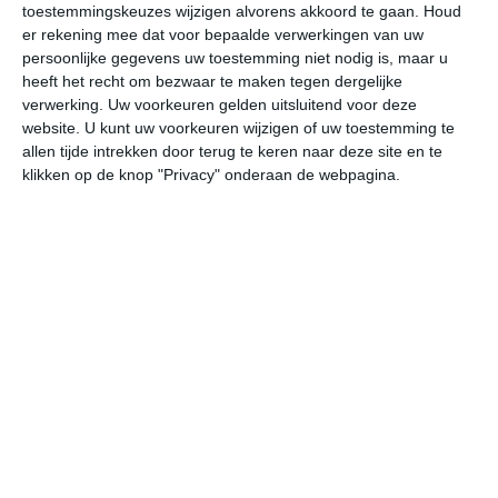
24
toestemmingskeuzes wijzigen alvorens akkoord te gaan.
Houd
L
er rekening mee dat voor bepaalde verwerkingen van uw
W
persoonlijke gegevens uw toestemming niet nodig is, maar u
heeft het recht om bezwaar te maken tegen dergelijke
verwerking. Uw voorkeuren gelden uitsluitend voor deze
vr
za
zo
ma
di
website. U kunt uw voorkeuren wijzigen of uw toestemming te
allen tijde intrekken door terug te keren naar deze site en te
klikken op de knop "Privacy" onderaan de webpagina.
31°
18°
30°
18°
30°
18°
28°
18°
29°
21°
31°C
31°C
29°C
23°C
21°C
20
12:00
15:00
18:00
21:00
00:00
03
12:00
15:00
18:00
21:00
00:00
03
ZO 1
ZW 2
WZW 2
W 1
NNW 1
WN