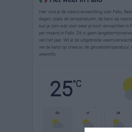
Hier vind je de weersverwachting voor Fallo. Bek
dagen, zoals de temperaturen, de kans op neers
kun je zien wat voor weer je kunt verwachten in 
per maand in Fallo. Dit is geen langetermijnver
van het jaar. Wil je de uitgebreide weersverwach
we de kans op sneeuw, de gevoelstemperatuur, d
weerinfo.
25
°C
do
vr
za