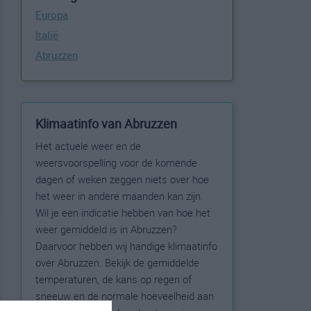
Europa
Italië
Abruzzen
Klimaatinfo van Abruzzen
Het actuele weer en de
weersvoorspelling voor de komende
dagen of weken zeggen niets over hoe
het weer in andere maanden kan zijn.
Wil je een indicatie hebben van hoe het
weer gemiddeld is in Abruzzen?
Daarvoor hebben wij handige klimaatinfo
over Abruzzen. Bekijk de gemiddelde
temperaturen, de kans op regen of
sneeuw en de normale hoeveelheid aan