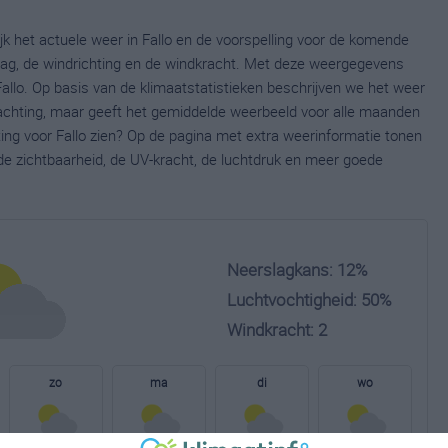
ijk het actuele weer in Fallo en de voorspelling voor de komende
lag, de windrichting en de windkracht. Met deze weergegevens
Fallo. Op basis van de klimaatstatistieken beschrijven we het weer
wachting, maar geeft het gemiddelde weerbeeld voor alle maanden
ting voor Fallo zien? Op de pagina met extra weerinformatie tonen
e zichtbaarheid, de UV-kracht, de luchtdruk en meer goede
Neerslagkans: 12%
Luchtvochtigheid: 50%
Windkracht: 2
zo
ma
di
wo