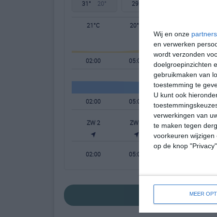
31°
20°
29°
18°
28°
18°
21°C
20°C
25°C
Wij en onze
partners
en verwerken persoon
wordt verzonden voo
02:00
05:00
08:00
doelgroepinzichten e
gebruikmaken van loc
toestemming te gev
U kunt ook hieronder
02:00
05:00
08:00
toestemmingskeuzes 
verwerkingen van uw
ZW 2
ZW 2
ZW 2
te maken tegen derge
voorkeuren wijzigen 
op de knop "Privacy
02:00
05:00
08:00
bekijk de uitge
MEER OPT