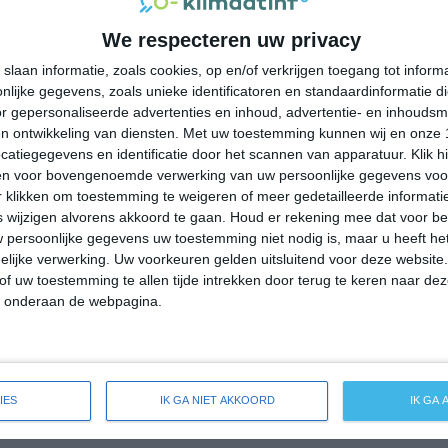
30°
19°
31°
20°
35°
21°
35°
22°
We respecteren uw privacy
30°C
31°C
25°C
24°C
20°C
slaan informatie, zoals cookies, op en/of verkrijgen toegang tot infor
lijke gegevens, zoals unieke identificatoren en standaardinformatie d
r gepersonaliseerde advertenties en inhoud, advertentie- en inhoudsm
11:00
14:00
17:00
20:00
23:00
n ontwikkeling van diensten.
Met uw toestemming kunnen wij en onze 
atiegegevens en identificatie door het scannen van apparatuur. Klik 
en voor bovengenoemde verwerking van uw persoonlijke gegevens voo
 klikken om toestemming te weigeren of meer gedetailleerde informatie
11:00
14:00
17:00
20:00
23:00
wijzigen alvorens akkoord te gaan.
Houd er rekening mee dat voor b
 persoonlijke gegevens uw toestemming niet nodig is, maar u heeft h
NNO 2
NNO 3
WZW 2
ZW 2
ZW 2
lijke verwerking. Uw voorkeuren gelden uitsluitend voor deze website
of uw toestemming te allen tijde intrekken door terug te keren naar deze
" onderaan de webpagina.
11:00
14:00
17:00
20:00
23:00
breide weersverwachting voor Fallo
IES
IK GA NIET AKKOORD
IK GA