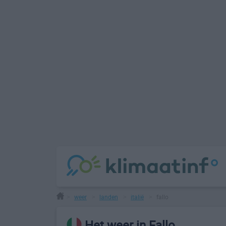
weer
landen
italië
fallo
>
>
>
>
Het weer in Fallo