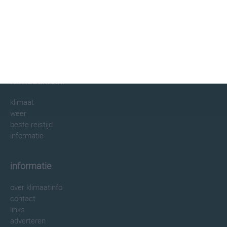
klimaatinfo.nl
klimaat
weer
beste reistijd
informatie
informatie
over klimaatinfo
contact
links
adverteren