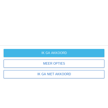
UV-index
UV 4
Fabbriche di Vallico ligt in:
Europa
Italië
Toscane
IK GA AKKOORD
MEER OPTIES
Klimaatinfo van Toscane
IK GA NIET AKKOORD
Het actuele weer en de weersvoorspelling voor de
komende dagen of weken zeggen niets over hoe het
weer in andere maanden kan zijn. Wil je een indicatie
hebben van hoe het weer gemiddeld is in Toscane?
Daarvoor hebben wij handige klimaatinfo over Toscane.