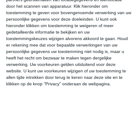
door het scannen van apparatuur. Klik hieronder om
toestemming te geven voor bovengenoemde verwerking van uw
32°
18°
33°
19°
33°
20°
33°
20°
34°
23°
persoonlijke gegevens voor deze doeleinden. U kunt ook
hieronder klikken om toestemming te weigeren of meer
29°C
32°C
31°C
28°C
22°C
20
gedetailleerde informatie te bekijken en uw
toestemmingskeuzes wijzigen alvorens akkoord te gaan.
Houd
er rekening mee dat voor bepaalde verwerkingen van uw
persoonlijke gegevens uw toestemming niet nodig is, maar u
11:00
14:00
17:00
20:00
23:00
02
heeft het recht om bezwaar te maken tegen dergelijke
verwerking. Uw voorkeuren gelden uitsluitend voor deze
website. U kunt uw voorkeuren wijzigen of uw toestemming te
allen tijde intrekken door terug te keren naar deze site en te
11:00
14:00
17:00
20:00
23:00
02
klikken op de knop "Privacy" onderaan de webpagina.
ZZO 1
ZZO 2
ONO 1
ZO 1
NW 1
WN
11:00
14:00
17:00
20:00
23:00
02