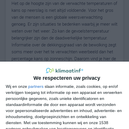
Het op de hoogte zijn van de verwachte temperaturen of
kans op neerslag is niet altijd voldoende. Voor het gros
van de mensen is een globale weersverwachting
genoeg. Er zijn situaties te bedenken waarbij je meer wilt
weten over het weer. Zo kan de gevoelstemperatuur
belangrijker zijn dan de daadwerkelijke temperatuur.
Informatie over de dekkingsgraad van de bewolking zegt
soms meer over het te verwachten weerbeeld dan het
percentage kans op zonneschijn. Daarom vind je hier de
uitgebreide weersvoorspelling voor Fabbriche di Vallico.
We respecteren uw privacy
Wij en onze
partners
slaan informatie, zoals cookies, op en/of
25
N
°C
verkrijgen toegang tot informatie op een apparaat en verwerken
L
persoonlijke gegevens, zoals unieke identificatoren en
standaardinformatie die door een apparaat wordt verzonden
W
voor gepersonaliseerde advertenties en inhoud, advertentie- en
inhoudsmeting, doelgroepinzichten en ontwikkeling van
za
zo
ma
di
wo
diensten.
Met uw toestemming kunnen wij en onze 1538
partners gebruikmaken van locatiegegevens en identificatie