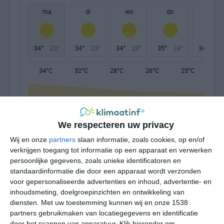
ma
di
wo
do
vr
34°
23°
34°
23°
34°
23°
35°
24°
34°
23°
34°C
32°C
28°C
26°C
25°C
24
14:00
17:00
20:00
23:00
02:00
05
We respecteren uw privacy
Wij en onze
partners
slaan informatie, zoals cookies, op en/of
14:00
17:00
20:00
23:00
02:00
05
verkrijgen toegang tot informatie op een apparaat en verwerken
persoonlijke gegevens, zoals unieke identificatoren en
N 2
NNO 3
NO 2
ONO 2
ONO 2
ON
standaardinformatie die door een apparaat wordt verzonden
voor gepersonaliseerde advertenties en inhoud, advertentie- en
inhoudsmeting, doelgroepinzichten en ontwikkeling van
diensten.
Met uw toestemming kunnen wij en onze 1538
14:00
17:00
20:00
23:00
02:00
05
partners gebruikmaken van locatiegegevens en identificatie
door het scannen van apparatuur. Klik hieronder om