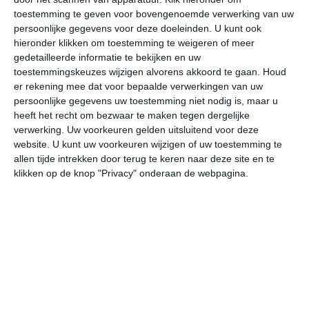
toestemming te geven voor bovengenoemde verwerking van uw
persoonlijke gegevens voor deze doeleinden. U kunt ook
bekijk de uitgebreide weersverwachting voor Erice
hieronder klikken om toestemming te weigeren of meer
gedetailleerde informatie te bekijken en uw
Op basis van de langjarige klimaatstatistieken, bepaalde
toestemmingskeuzes wijzigen alvorens akkoord te gaan.
Houd
weerpatronen en specifieke gebeurtenissen kan een
er rekening mee dat voor bepaalde verwerkingen van uw
persoonlijke gegevens uw toestemming niet nodig is, maar u
gemiddeld weerbeeld per maand samengesteld worden.
heeft het recht om bezwaar te maken tegen dergelijke
verwerking. Uw voorkeuren gelden uitsluitend voor deze
Het weer in januari
website. U kunt uw voorkeuren wijzigen of uw toestemming te
allen tijde intrekken door terug te keren naar deze site en te
In de maand januari ligt de gemiddelde
klikken op de knop "Privacy" onderaan de webpagina.
maximumtemperatuur in Erice rond de 14 graden
Celsius. De gemiddelde minimumtemperatuur komt in
januari uit op 8 graden. Het aantal uren dat de zon
zichtbaar is ligt in januari op deze bestemming rond de 4
uur per dag. Binnen de hele maand valt er gedurende
ongeveer 11 dagen neerslag. Als je kijkt naar de
langjarige gemiddeldes dan zorgt dat voor een redelijke
hoeveelheid neerslag gedurende deze maand.