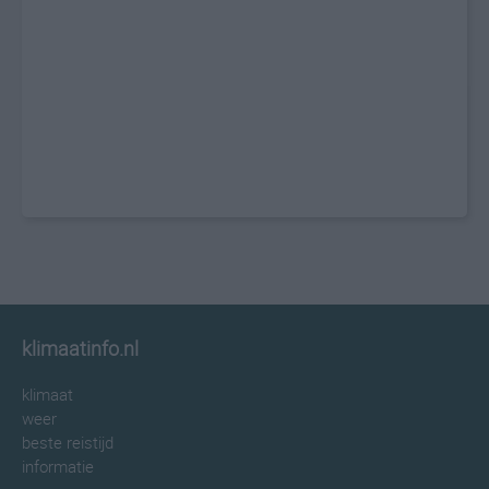
klimaatinfo.nl
klimaat
weer
beste reistijd
informatie