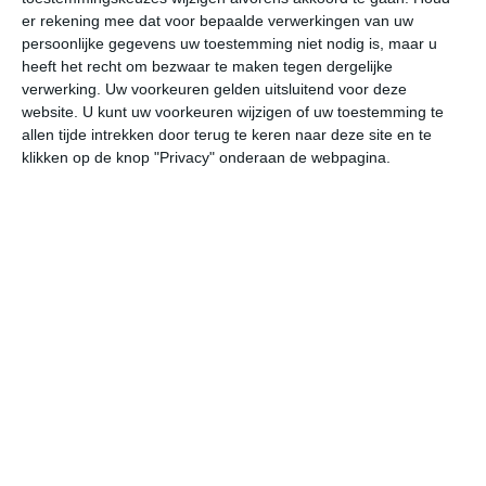
er rekening mee dat voor bepaalde verwerkingen van uw
persoonlijke gegevens uw toestemming niet nodig is, maar u
za
zo
ma
di
wo
heeft het recht om bezwaar te maken tegen dergelijke
verwerking. Uw voorkeuren gelden uitsluitend voor deze
website. U kunt uw voorkeuren wijzigen of uw toestemming te
37°
24°
38°
22°
35°
22°
36°
23°
39°
23°
allen tijde intrekken door terug te keren naar deze site en te
klikken op de knop "Privacy" onderaan de webpagina.
28°C
24°C
23°C
22°C
28°C
35
21:00
00:00
03:00
06:00
09:00
12
21:00
00:00
03:00
06:00
09:00
12
W 1
ZW 1
Z 1
ZO 1
O 2
ON
21:00
00:00
03:00
06:00
09:00
12