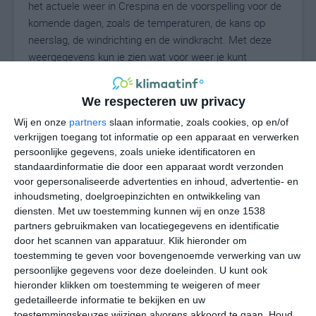
het actuele weer in Crespina en de voorspelling voor de
komende dagen, zoals de temperaturen, de kans op
neerslag, de windrichting en de windkracht. Met deze
weergegevens kun je zien wat voor weer je kunt
verwachten in Crespina. Op basis van de
klimaatstatistieken beschrijven we het weer per maand
We respecteren uw privacy
in Crespina. Dit is geen langetermijnverwachting, maar
Wij en onze
partners
slaan informatie, zoals cookies, op en/of
geeft het gemiddelde weerbeeld voor alle maanden van
verkrijgen toegang tot informatie op een apparaat en verwerken
het jaar. Wil je de uitgebreide weersverwachting voor
persoonlijke gegevens, zoals unieke identificatoren en
Crespina zien? Op de pagina met extra weerinformatie
standaardinformatie die door een apparaat wordt verzonden
tonen we de kans op sneeuw, de gevoelstemperatuur,
voor gepersonaliseerde advertenties en inhoud, advertentie- en
de zichtbaarheid, de UV-kracht, de luchtdruk en meer
inhoudsmeting, doelgroepinzichten en ontwikkeling van
goede weerinfo.
diensten.
Met uw toestemming kunnen wij en onze 1538
partners gebruikmaken van locatiegegevens en identificatie
door het scannen van apparatuur. Klik hieronder om
toestemming te geven voor bovengenoemde verwerking van uw
31
N
persoonlijke gegevens voor deze doeleinden. U kunt ook
°C
hieronder klikken om toestemming te weigeren of meer
L
gedetailleerde informatie te bekijken en uw
W
toestemmingskeuzes wijzigen alvorens akkoord te gaan.
Houd