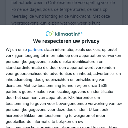
het actuele weer in Cintolese en de voorspelling voor de
komende dagen, zoals de temperaturen, de kans op
neerslag, de windrichting en de windkracht. Met deze
weergegevens kun je zien wat voor weer je kunt
verwachten in Cintolese. Op basis van de
klimaatstatistieken beschrijven we het weer per maand
We respecteren uw privacy
in Cintolese. Dit is geen langetermijnverwachting, maar
Wij en onze
partners
slaan informatie, zoals cookies, op en/of
geeft het gemiddelde weerbeeld voor alle maanden van
verkrijgen toegang tot informatie op een apparaat en verwerken
het jaar. Wil je de uitgebreide weersverwachting voor
persoonlijke gegevens, zoals unieke identificatoren en
Cintolese zien? Op de pagina met extra weerinformatie
standaardinformatie die door een apparaat wordt verzonden
tonen we de kans op sneeuw, de gevoelstemperatuur,
voor gepersonaliseerde advertenties en inhoud, advertentie- en
de zichtbaarheid, de UV-kracht, de luchtdruk en meer
inhoudsmeting, doelgroepinzichten en ontwikkeling van
goede weerinfo.
diensten.
Met uw toestemming kunnen wij en onze 1538
partners gebruikmaken van locatiegegevens en identificatie
door het scannen van apparatuur. Klik hieronder om
toestemming te geven voor bovengenoemde verwerking van uw
28
N
persoonlijke gegevens voor deze doeleinden. U kunt ook
°C
hieronder klikken om toestemming te weigeren of meer
L
gedetailleerde informatie te bekijken en uw
W
toestemmingskeuzes wijzigen alvorens akkoord te gaan.
Houd