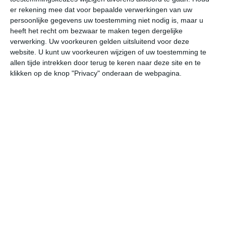
er rekening mee dat voor bepaalde verwerkingen van uw
persoonlijke gegevens uw toestemming niet nodig is, maar u
ma
di
wo
do
vr
heeft het recht om bezwaar te maken tegen dergelijke
verwerking. Uw voorkeuren gelden uitsluitend voor deze
website. U kunt uw voorkeuren wijzigen of uw toestemming te
36°
21°
38°
22°
39°
23°
39°
22°
38°
22°
allen tijde intrekken door terug te keren naar deze site en te
klikken op de knop "Privacy" onderaan de webpagina.
33°C
36°C
34°C
28°C
25°C
23
12:00
15:00
18:00
21:00
00:00
03
12:00
15:00
18:00
21:00
00:00
03
ZW 2
WZW 3
WZW 3
WZW 1
NO 1
NN
12:00
15:00
18:00
21:00
00:00
03