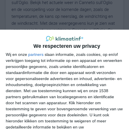
sull'Oglio. Bekijk het actuele weer in Canneto sull'Oglio
en de voorspelling voor de komende dagen, zoals de
temperaturen, de kans op neerslag, de windrichting en
de windkracht. Met deze weergegevens kun je zien wat
voor weer je kunt verwachten in Canneto sull'Oglio. Op
basis van de klimaatstatistieken beschrijven we het
weer per maand in Canneto sull'Oglio. Dit is geen
We respecteren uw privacy
langetermijnverwachting, maar geeft het gemiddelde
Wij en onze
partners
slaan informatie, zoals cookies, op en/of
weerbeeld voor alle maanden van het jaar. Wil je de
verkrijgen toegang tot informatie op een apparaat en verwerken
uitgebreide weersverwachting voor Canneto sull'Oglio
persoonlijke gegevens, zoals unieke identificatoren en
zien? Op de pagina met extra weerinformatie tonen we
standaardinformatie die door een apparaat wordt verzonden
de kans op sneeuw, de gevoelstemperatuur, de
voor gepersonaliseerde advertenties en inhoud, advertentie- en
zichtbaarheid, de UV-kracht, de luchtdruk en meer goede
inhoudsmeting, doelgroepinzichten en ontwikkeling van
diensten.
Met uw toestemming kunnen wij en onze 1538
weerinfo.
partners gebruikmaken van locatiegegevens en identificatie
door het scannen van apparatuur. Klik hieronder om
toestemming te geven voor bovengenoemde verwerking van uw
29
persoonlijke gegevens voor deze doeleinden. U kunt ook
N
°C
hieronder klikken om toestemming te weigeren of meer
L
gedetailleerde informatie te bekijken en uw