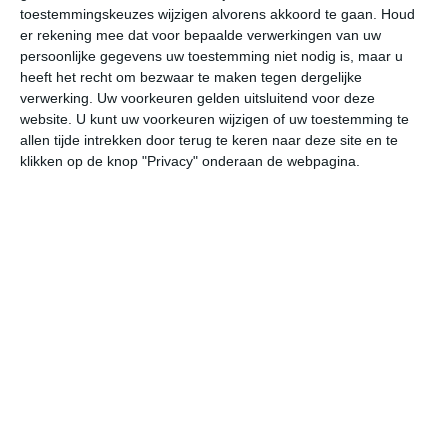
toestemmingskeuzes wijzigen alvorens akkoord te gaan.
Houd
W
er rekening mee dat voor bepaalde verwerkingen van uw
persoonlijke gegevens uw toestemming niet nodig is, maar u
undefined
ma
di
wo
do
heeft het recht om bezwaar te maken tegen dergelijke
verwerking. Uw voorkeuren gelden uitsluitend voor deze
website. U kunt uw voorkeuren wijzigen of uw toestemming te
allen tijde intrekken door terug te keren naar deze site en te
31°
27°
31°
27°
31°
28°
31°
28°
31°
28°
klikken op de knop "Privacy" onderaan de webpagina.
30°C
29°C
28°C
28°C
27°C
27
16:00
19:00
22:00
01:00
04:00
07
16:00
19:00
22:00
01:00
04:00
07
N 2
NNW 1
NNW 1
NNW 1
W 1
NN