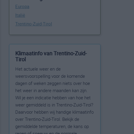
Europa
Italië
Trentino-Zuid-Tirol
Klimaatinfo van Trentino-Zuid-
Tirol
Het actuele weer en de
weersvoorspelling voor de komende
dagen of weken zeggen niets over hoe
het weer in andere maanden kan zijn.
Wil je een indicatie hebben van hoe het
weer gemiddeld is in Trentino-Zuid-Tirol?
Daarvoor hebben wij handige klimaatinfo
over Trentino-Zuid-Tirol. Bekijk de
gemiddelde temperaturen, de kans op
regen of sneeuw en de normale