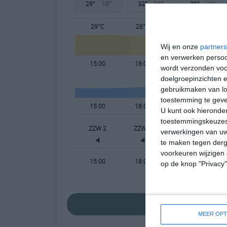
29°
18°
32°
18°
30°
19°
29°C
28°C
24°C
Wij en onze
partners
en verwerken persoon
15:00
18:00
21:00
wordt verzonden voo
doelgroepinzichten e
gebruikmaken van loc
toestemming te gev
15:00
18:00
21:00
U kunt ook hieronder
toestemmingskeuzes 
ZZW 2
ZZW 2
ONO 2
verwerkingen van uw
te maken tegen derge
voorkeuren wijzigen 
15:00
18:00
21:00
op de knop "Privacy
bekijk de uitgebr
MEER OPT