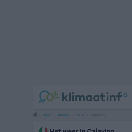
weer
landen
italië
calavino
>
>
>
>
Het weer in Calavino