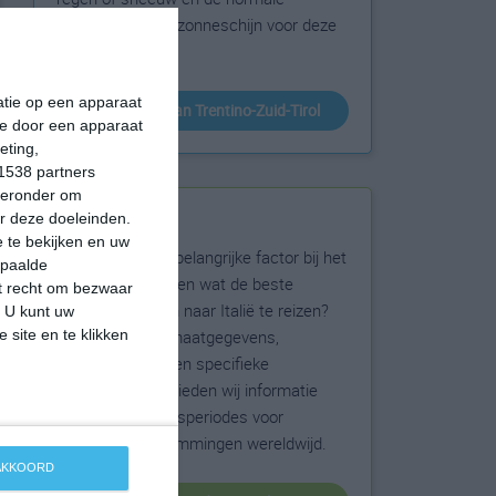
hoeveelheid aan zonneschijn voor deze
bestemming.
matie op een apparaat
klimaatinfo van Trentino-Zuid-Tirol
ie door een apparaat
eting,
1538 partners
hieronder om
Beste reistijd
r deze doeleinden.
 te bekijken en uw
Het weer is een belangrijke factor bij het
epaalde
reizen. Wil je weten wat de beste
et recht om bezwaar
maanden zijn om naar Italië te reizen?
. U kunt uw
 site en te klikken
Op basis van klimaatgegevens,
weersextremen en specifieke
weerinformatie bieden wij informatie
over de beste reisperiodes voor
duizenden bestemmingen wereldwijd.
 AKKOORD