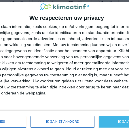
29°
19°
29°
20°
29°
16°
28°
14°
20°C
19°C
18°C
22°C
28°C
We respecteren uw privacy
slaan informatie, zoals cookies, op en/of verkrijgen toegang tot infor
lijke gegevens, zoals unieke identificatoren en standaardinformatie d
00:00
03:00
06:00
09:00
12:00
r gepersonaliseerde advertenties en inhoud, advertentie- en inhoudsm
n ontwikkeling van diensten.
Met uw toestemming kunnen wij en onze 
atiegegevens en identificatie door het scannen van apparatuur. Klik 
en voor bovengenoemde verwerking van uw persoonlijke gegevens voo
00:00
03:00
06:00
09:00
12:00
 klikken om toestemming te weigeren of meer gedetailleerde informatie
wijzigen alvorens akkoord te gaan.
Houd er rekening mee dat voor b
ONO 1
ONO 1
ONO 1
ONO 1
OZO 1
 persoonlijke gegevens uw toestemming niet nodig is, maar u heeft h
lijke verwerking. Uw voorkeuren gelden uitsluitend voor deze website
of uw toestemming te allen tijde intrekken door terug te keren naar deze
00:00
03:00
06:00
09:00
12:00
" onderaan de webpagina.
eide weersverwachting voor Calavino
IES
IK GA NIET AKKOORD
IK GA