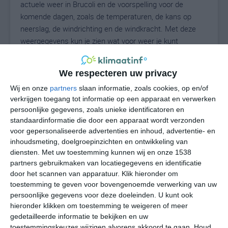
actuele weer in Brucoli en de voorspelling voor de
komende dagen, zoals de temperaturen, de kans op
neerslag, de windrichting en de windkracht. Met deze
weergegevens kun je zien wat voor weer je kunt
verwachten in Brucoli. Op basis van de
klimaatstatistieken beschrijven we het weer per maand
We respecteren uw privacy
in Brucoli. Dit is geen langetermijnverwachting, maar
Wij en onze
partners
slaan informatie, zoals cookies, op en/of
geeft het gemiddelde weerbeeld voor alle maanden van
verkrijgen toegang tot informatie op een apparaat en verwerken
het jaar. Wil je de uitgebreide weersverwachting voor
persoonlijke gegevens, zoals unieke identificatoren en
Brucoli zien? Op de pagina met extra weerinformatie
standaardinformatie die door een apparaat wordt verzonden
tonen we de kans op sneeuw, de gevoelstemperatuur,
voor gepersonaliseerde advertenties en inhoud, advertentie- en
de zichtbaarheid, de UV-kracht, de luchtdruk en meer
inhoudsmeting, doelgroepinzichten en ontwikkeling van
goede weerinfo.
diensten.
Met uw toestemming kunnen wij en onze 1538
partners gebruikmaken van locatiegegevens en identificatie
door het scannen van apparatuur. Klik hieronder om
toestemming te geven voor bovengenoemde verwerking van uw
29
N
persoonlijke gegevens voor deze doeleinden. U kunt ook
°C
hieronder klikken om toestemming te weigeren of meer
L
gedetailleerde informatie te bekijken en uw
W
toestemmingskeuzes wijzigen alvorens akkoord te gaan.
Houd