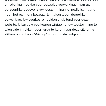
er rekening mee dat voor bepaalde verwerkingen van uw
persoonlijke gegevens uw toestemming niet nodig is, maar u
vr
za
zo
ma
di
heeft het recht om bezwaar te maken tegen dergelijke
verwerking. Uw voorkeuren gelden uitsluitend voor deze
website. U kunt uw voorkeuren wijzigen of uw toestemming te
33°
25°
33°
25°
34°
25°
32°
26°
32°
26°
allen tijde intrekken door terug te keren naar deze site en te
klikken op de knop "Privacy" onderaan de webpagina.
26°C
28°C
33°C
32°C
31°C
31
05:00
08:00
11:00
14:00
17:00
20
05:00
08:00
11:00
14:00
17:00
20
WNW 2
WNW 2
NNW 2
NO 3
ONO 2
NN
05:00
08:00
11:00
14:00
17:00
20