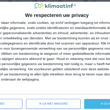
26°
17°
27°
15°
29°
13°
30°
15°
29°C
27°C
20°C
19°C
18°C
We respecteren uw privacy
slaan informatie, zoals cookies, op en/of verkrijgen toegang tot infor
lijke gegevens, zoals unieke identificatoren en standaardinformatie d
14:00
17:00
20:00
23:00
02:00
r gepersonaliseerde advertenties en inhoud, advertentie- en inhoudsm
n ontwikkeling van diensten.
Met uw toestemming kunnen wij en onze 
atiegegevens en identificatie door het scannen van apparatuur. Klik 
en voor bovengenoemde verwerking van uw persoonlijke gegevens voo
14:00
17:00
20:00
23:00
02:00
 klikken om toestemming te weigeren of meer gedetailleerde informatie
wijzigen alvorens akkoord te gaan.
Houd er rekening mee dat voor b
ZW 2
ZO 1
NW 1
OZO 1
ZO 1
 persoonlijke gegevens uw toestemming niet nodig is, maar u heeft h
lijke verwerking. Uw voorkeuren gelden uitsluitend voor deze website
of uw toestemming te allen tijde intrekken door terug te keren naar deze
14:00
17:00
20:00
23:00
02:00
" onderaan de webpagina.
eide weersverwachting voor Besenello
IES
IK GA NIET AKKOORD
IK GA