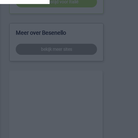
beste reistijd voor Italië
Meer over Besenello
bekijk meer sites