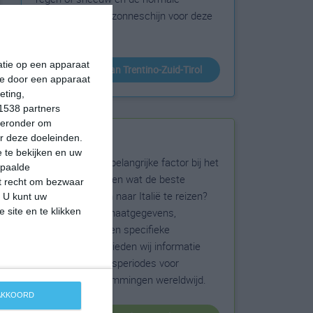
hoeveelheid aan zonneschijn voor deze
bestemming.
matie op een apparaat
klimaatinfo van Trentino-Zuid-Tirol
ie door een apparaat
eting,
1538 partners
hieronder om
Beste reistijd
r deze doeleinden.
 te bekijken en uw
Het weer is een belangrijke factor bij het
epaalde
reizen. Wil je weten wat de beste
et recht om bezwaar
maanden zijn om naar Italië te reizen?
. U kunt uw
 site en te klikken
Op basis van klimaatgegevens,
weersextremen en specifieke
weerinformatie bieden wij informatie
over de beste reisperiodes voor
duizenden bestemmingen wereldwijd.
 AKKOORD