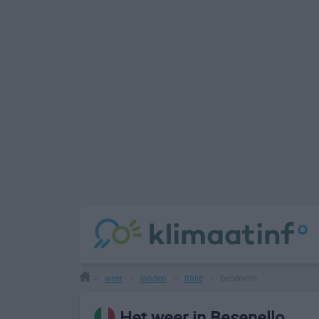
weer
landen
italië
besenello
>
>
>
>
Het weer in Besenello