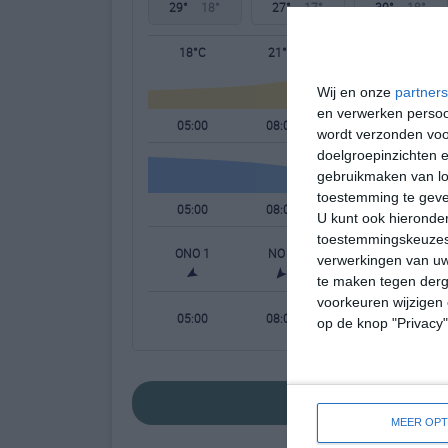
29°
18°
27°
17°
30°
18°
18°C
21°C
27°C
Wij en onze
partners
en verwerken persoon
05:00
08:00
11:00
wordt verzonden voo
doelgroepinzichten e
gebruikmaken van loc
toestemming te gev
05:00
08:00
11:00
U kunt ook hieronder
toestemmingskeuzes 
ONO 1
NO 1
NO 0
verwerkingen van uw
te maken tegen derge
voorkeuren wijzigen 
05:00
08:00
11:00
op de knop "Privacy
bekijk de uitgebr
MEER OPT