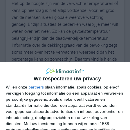
Het op de hoogte zijn van de verwachte temperaturen of
kans op neerslag is niet altijd voldoende. Voor het gros
van de mensen is een globale weersverwachting
genoeg. Er zijn situaties te bedenken waarbij je meer wilt
weten over het weer. Zo kan de gevoelstemperatuur
belangrijker zijn dan de daadwerkelijke temperatuur.
Informatie over de dekkingsgraad van de bewolking zegt
soms meer over het te verwachten weerbeeld dan het
percentage kans op zonneschijn. Daarom vind je hier de
uitgebreide weersvoorspelling voor Acciano.
We respecteren uw privacy
Wij en onze
partners
slaan informatie, zoals cookies, op en/of
24
N
°C
verkrijgen toegang tot informatie op een apparaat en verwerken
L
persoonlijke gegevens, zoals unieke identificatoren en
standaardinformatie die door een apparaat wordt verzonden
W
voor gepersonaliseerde advertenties en inhoud, advertentie- en
inhoudsmeting, doelgroepinzichten en ontwikkeling van
ma
di
wo
do
vr
diensten.
Met uw toestemming kunnen wij en onze 1538
partners gebruikmaken van locatiegegevens en identificatie