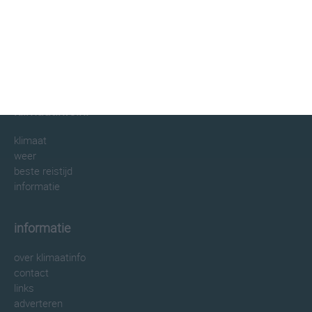
klimaatinfo.nl
klimaat
weer
beste reistijd
informatie
informatie
over klimaatinfo
contact
links
adverteren