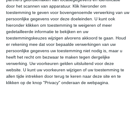
door het scannen van apparatuur. Klik hieronder om
toestemming te geven voor bovengenoemde verwerking van uw
30°
19°
31°
19°
30°
17°
30°
18°
28°
17°
persoonlijke gegevens voor deze doeleinden. U kunt ook
hieronder klikken om toestemming te weigeren of meer
19°C
25°C
30°C
30°C
28°C
23
gedetailleerde informatie te bekijken en uw
toestemmingskeuzes wijzigen alvorens akkoord te gaan.
Houd
er rekening mee dat voor bepaalde verwerkingen van uw
persoonlijke gegevens uw toestemming niet nodig is, maar u
06:00
09:00
12:00
15:00
18:00
21
heeft het recht om bezwaar te maken tegen dergelijke
verwerking. Uw voorkeuren gelden uitsluitend voor deze
website. U kunt uw voorkeuren wijzigen of uw toestemming te
allen tijde intrekken door terug te keren naar deze site en te
06:00
09:00
12:00
15:00
18:00
21
klikken op de knop "Privacy" onderaan de webpagina.
W 2
WNW 1
NO 1
ONO 3
ONO 2
WZ
06:00
09:00
12:00
15:00
18:00
21