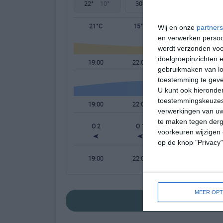
22°
10°
30°
11°
30°
17°
21°C
15°C
13°C
Wij en onze
partners
en verwerken persoon
wordt verzonden voo
doelgroepinzichten e
19:00
22:00
01:00
gebruikmaken van loc
toestemming te gev
U kunt ook hieronder
toestemmingskeuzes 
19:00
22:00
01:00
verwerkingen van uw
te maken tegen derge
O 2
O 1
O 1
voorkeuren wijzigen 
op de knop "Privacy
19:00
22:00
01:00
MEER OPT
bekijk de uitgebre