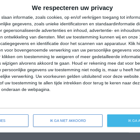
21°
11°
24°
10°
28°
11°
33°
16°
We respecteren uw privacy
12°C
13°C
20°C
27°C
30°C
slaan informatie, zoals cookies, op en/of verkrijgen toegang tot infor
lijke gegevens, zoals unieke identificatoren en standaardinformatie d
r gepersonaliseerde advertenties en inhoud, advertentie- en inhoudsm
n ontwikkeling van diensten.
Met uw toestemming kunnen wij en onze 
04:00
07:00
10:00
13:00
16:00
atiegegevens en identificatie door het scannen van apparatuur. Klik 
en voor bovengenoemde verwerking van uw persoonlijke gegevens voo
 klikken om toestemming te weigeren of meer gedetailleerde informatie
wijzigen alvorens akkoord te gaan.
Houd er rekening mee dat voor b
04:00
07:00
10:00
13:00
16:00
 persoonlijke gegevens uw toestemming niet nodig is, maar u heeft h
lijke verwerking. Uw voorkeuren gelden uitsluitend voor deze website
O 1
OZO 2
ZO 2
ZO 2
ZZO 2
of uw toestemming te allen tijde intrekken door terug te keren naar deze
" onderaan de webpagina.
04:00
07:00
10:00
13:00
16:00
IES
IK GA NIET AKKOORD
IK GA
ide weersverwachting voor Petershagen