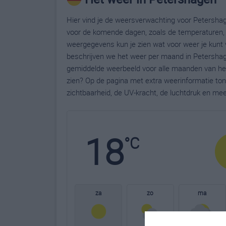
Hier vind je de weersverwachting voor Petershag
voor de komende dagen, zoals de temperaturen, 
weergegevens kun je zien wat voor weer je kunt 
beschrijven we het weer per maand in Petershage
gemiddelde weerbeeld voor alle maanden van het
zien? Op de pagina met extra weerinformatie to
zichtbaarheid, de UV-kracht, de luchtdruk en me
18
°C
za
zo
ma