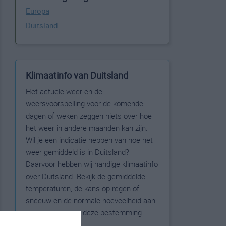
Europa
Duitsland
Klimaatinfo van Duitsland
Het actuele weer en de
weersvoorspelling voor de komende
dagen of weken zeggen niets over hoe
het weer in andere maanden kan zijn.
Wil je een indicatie hebben van hoe het
weer gemiddeld is in Duitsland?
Daarvoor hebben wij handige klimaatinfo
over Duitsland. Bekijk de gemiddelde
temperaturen, de kans op regen of
sneeuw en de normale hoeveelheid aan
zonneschijn voor deze bestemming.