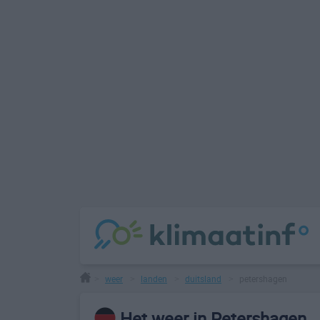
weer
landen
duitsland
petershagen
>
>
>
>
Het weer in Petershagen