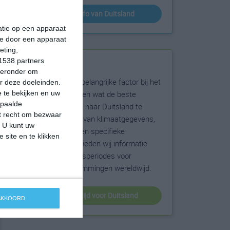
klimaatinfo van Duitsland
matie op een apparaat
ie door een apparaat
eting,
1538 partners
Beste reistijd
hieronder om
Het weer is een belangrijke factor bij het
r deze doeleinden.
reizen. Wil je weten wat de beste
 te bekijken en uw
epaalde
maanden zijn om naar Duitsland te
et recht om bezwaar
reizen? Op basis van klimaatgegevens,
. U kunt uw
weersextremen en specifieke
 site en te klikken
weerinformatie bieden wij informatie
over de beste reisperiodes voor
duizenden bestemmingen wereldwijd.
beste reistijd voor Duitsland
 AKKOORD