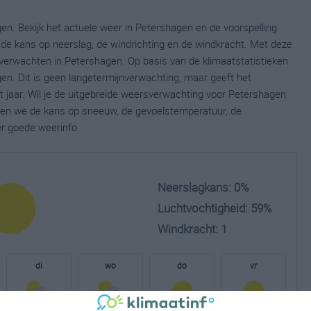
en. Bekijk het actuele weer in Petershagen en de voorspelling
de kans op neerslag, de windrichting en de windkracht. Met deze
verwachten in Petershagen. Op basis van de klimaatstatistieken
n. Dit is geen langetermijnverwachting, maar geeft het
 jaar. Wil je de uitgebreide weersverwachting voor Petershagen
nen we de kans op sneeuw, de gevoelstemperatuur, de
er goede weerinfo.
Neerslagkans: 0%
Luchtvochtigheid: 59%
Windkracht: 1
di
wo
do
vr