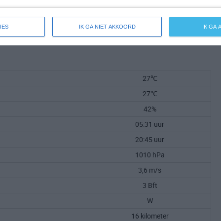
IES
IK GA NIET AKKOORD
IK GA
27℃
27℃
42%
05:31 uur
20:45 uur
1010 hPa
3,6 m/s
3 Bft
W
16 kilometer