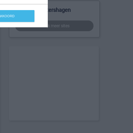
Meer over Petershagen
 AKKOORD
bekijk meer sites