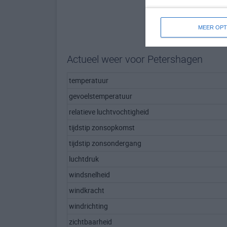
MEER OPT
Actueel weer voor Petershagen
temperatuur
gevoelstemperatuur
relatieve luchtvochtigheid
tijdstip zonsopkomst
tijdstip zonsondergang
luchtdruk
windsnelheid
windkracht
windrichting
zichtbaarheid