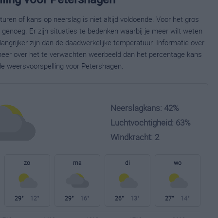
ren of kans op neerslag is niet altijd voldoende. Voor het gros
enoeg. Er zijn situaties te bedenken waarbij je meer wilt weten
ngrijker zijn dan de daadwerkelijke temperatuur. Informatie over
eer over het te verwachten weerbeeld dan het percentage kans
ide weersvoorspelling voor Petershagen.
Neerslagkans: 42%
Luchtvochtigheid: 63%
Windkracht: 2
zo
ma
di
wo
29°
12°
29°
16°
26°
13°
27°
14°