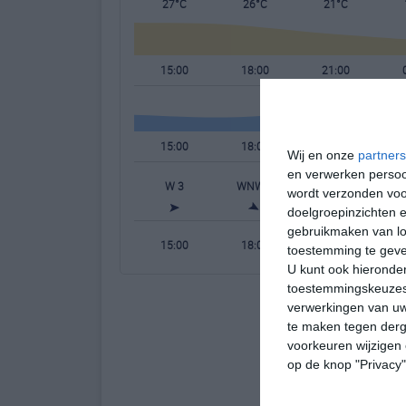
27°C
26°C
21°C
15:00
18:00
21:00
15:00
18:00
21:00
Wij en onze
partners
en verwerken persoon
W 3
WNW 2
NW 2
W
wordt verzonden voo
doelgroepinzichten e
gebruikmaken van loc
15:00
18:00
21:00
toestemming te gev
U kunt ook hieronder
toestemmingskeuzes 
verwerkingen van uw
te maken tegen derge
voorkeuren wijzigen 
op de knop "Privacy