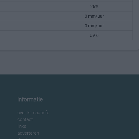
26%
0 mm/uur
0 mm/uur
UV 6
informatie
over klimaatinfo
contact
links
adverteren