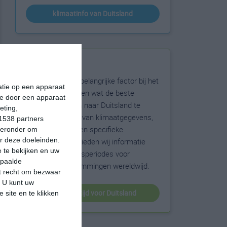
klimaatinfo van Duitsland
Beste reistijd
Het weer is een belangrijke factor bij het
matie op een apparaat
reizen. Wil je weten wat de beste
ie door een apparaat
maanden zijn om naar Duitsland te
eting,
reizen? Op basis van klimaatgegevens,
1538 partners
weersextremen en specifieke
hieronder om
r deze doeleinden.
weerinformatie bieden wij informatie
 te bekijken en uw
over de beste reisperiodes voor
epaalde
duizenden bestemmingen wereldwijd.
et recht om bezwaar
. U kunt uw
beste reistijd voor Duitsland
 site en te klikken