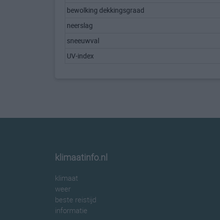
bewolking dekkingsgraad
neerslag
sneeuwval
UV-index
klimaatinfo.nl
klimaat
weer
beste reistijd
informatie