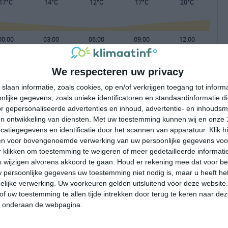
17°C
14°C
12°C
17°C
20°C
00:00
03:00
06:00
09:00
12:00
We respecteren uw privacy
00:00
03:00
06:00
09:00
12:00
slaan informatie, zoals cookies, op en/of verkrijgen toegang tot infor
lijke gegevens, zoals unieke identificatoren en standaardinformatie d
NW 1
NW 1
W 1
WNW 2
WNW 2
r gepersonaliseerde advertenties en inhoud, advertentie- en inhoudsm
n ontwikkeling van diensten.
Met uw toestemming kunnen wij en onze 
atiegegevens en identificatie door het scannen van apparatuur. Klik 
00:00
03:00
06:00
09:00
12:00
en voor bovengenoemde verwerking van uw persoonlijke gegevens voo
 klikken om toestemming te weigeren of meer gedetailleerde informatie
wijzigen alvorens akkoord te gaan.
Houd er rekening mee dat voor b
 persoonlijke gegevens uw toestemming niet nodig is, maar u heeft h
lijke verwerking. Uw voorkeuren gelden uitsluitend voor deze website
of uw toestemming te allen tijde intrekken door terug te keren naar deze
" onderaan de webpagina.