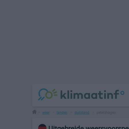
weer
landen
duitsland
petershagen
>
>
>
>
Uitgebreide weersvoorspel