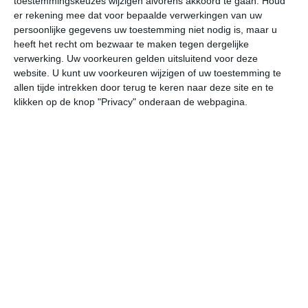
toestemmingskeuzes wijzigen alvorens akkoord te gaan.
Houd
W
er rekening mee dat voor bepaalde verwerkingen van uw
persoonlijke gegevens uw toestemming niet nodig is, maar u
heeft het recht om bezwaar te maken tegen dergelijke
ma
di
wo
do
vr
verwerking. Uw voorkeuren gelden uitsluitend voor deze
website. U kunt uw voorkeuren wijzigen of uw toestemming te
allen tijde intrekken door terug te keren naar deze site en te
32°
22°
29°
19°
29°
15°
29°
13°
32°
12°
klikken op de knop "Privacy" onderaan de webpagina.
22°C
20°C
20°C
19°C
25°C
29
23:00
02:00
05:00
08:00
11:00
14
23:00
02:00
05:00
08:00
11:00
14
ZW 1
ZW 1
WNW 1
NW 1
NNO 1
NN