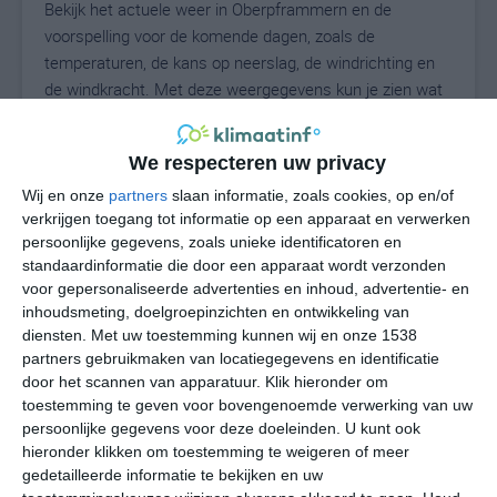
Bekijk het actuele weer in Oberpframmern en de
voorspelling voor de komende dagen, zoals de
temperaturen, de kans op neerslag, de windrichting en
de windkracht. Met deze weergegevens kun je zien wat
voor weer je kunt verwachten in Oberpframmern. Op
basis van de klimaatstatistieken beschrijven we het
We respecteren uw privacy
weer per maand in Oberpframmern. Dit is geen
langetermijnverwachting, maar geeft het gemiddelde
Wij en onze
partners
slaan informatie, zoals cookies, op en/of
verkrijgen toegang tot informatie op een apparaat en verwerken
weerbeeld voor alle maanden van het jaar. Wil je de
persoonlijke gegevens, zoals unieke identificatoren en
uitgebreide weersverwachting voor Oberpframmern
standaardinformatie die door een apparaat wordt verzonden
zien? Op de pagina met extra weerinformatie tonen we
voor gepersonaliseerde advertenties en inhoud, advertentie- en
de kans op sneeuw, de gevoelstemperatuur, de
inhoudsmeting, doelgroepinzichten en ontwikkeling van
zichtbaarheid, de UV-kracht, de luchtdruk en meer goede
diensten.
Met uw toestemming kunnen wij en onze 1538
weerinfo.
partners gebruikmaken van locatiegegevens en identificatie
door het scannen van apparatuur. Klik hieronder om
toestemming te geven voor bovengenoemde verwerking van uw
persoonlijke gegevens voor deze doeleinden. U kunt ook
29
N
hieronder klikken om toestemming te weigeren of meer
°C
gedetailleerde informatie te bekijken en uw
L