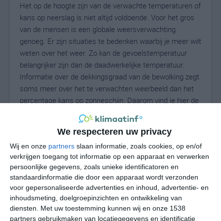
Het op de hoogte zijn van de verwachte temperaturen of
kans op neerslag is niet altijd voldoende. Voor het gros
van de mensen is een globale weersverwachting
genoeg. Er zijn situaties te bedenken waarbij je meer wilt
weten over het weer. Zo kan de gevoelstemperatuur
belangrijker zijn dan de daadwerkelijke temperatuur.
Informatie over de dekkingsgraad van de bewolking zegt
soms meer over het te verwachten weerbeeld dan het
percentage kans op zonneschijn. Daarom vind je hier de
uitgebreide weersvoorspelling voor Oberpframmern.
We respecteren uw privacy
Wij en onze
partners
slaan informatie, zoals cookies, op en/of
25
N
°C
verkrijgen toegang tot informatie op een apparaat en verwerken
persoonlijke gegevens, zoals unieke identificatoren en
L
standaardinformatie die door een apparaat wordt verzonden
W
voor gepersonaliseerde advertenties en inhoud, advertentie- en
inhoudsmeting, doelgroepinzichten en ontwikkeling van
diensten.
Met uw toestemming kunnen wij en onze 1538
za
zo
ma
di
wo
partners gebruikmaken van locatiegegevens en identificatie