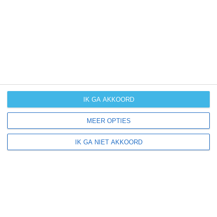
UV-index
UV 0
Oberpframmern ligt in:
Europa
Duitsland
IK GA AKKOORD
MEER OPTIES
Klimaatinfo van Duitsland
IK GA NIET AKKOORD
Het actuele weer en de weersvoorspelling voor de
komende dagen of weken zeggen niets over hoe het
weer in andere maanden kan zijn. Wil je een indicatie
hebben van hoe het weer gemiddeld is in Duitsland?
Daarvoor hebben wij handige klimaatinfo over Duitsland.
Bekijk de gemiddelde temperaturen, de kans op regen of