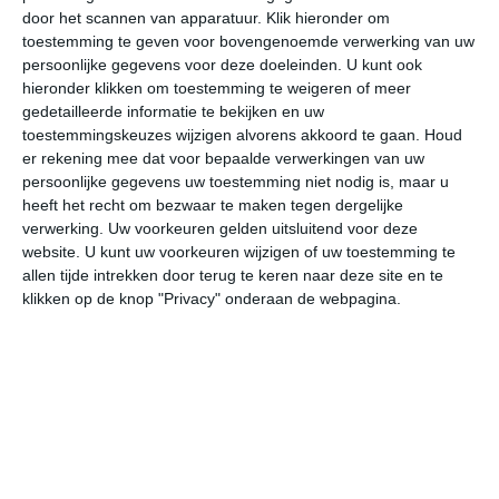
door het scannen van apparatuur. Klik hieronder om
toestemming te geven voor bovengenoemde verwerking van uw
28°
19°
32°
14°
31°
19°
30°
18°
29°
15°
persoonlijke gegevens voor deze doeleinden. U kunt ook
hieronder klikken om toestemming te weigeren of meer
19°C
17°C
14°C
22°C
28°C
32
gedetailleerde informatie te bekijken en uw
toestemmingskeuzes wijzigen alvorens akkoord te gaan.
Houd
er rekening mee dat voor bepaalde verwerkingen van uw
persoonlijke gegevens uw toestemming niet nodig is, maar u
00:00
03:00
06:00
09:00
12:00
15
heeft het recht om bezwaar te maken tegen dergelijke
verwerking. Uw voorkeuren gelden uitsluitend voor deze
website. U kunt uw voorkeuren wijzigen of uw toestemming te
allen tijde intrekken door terug te keren naar deze site en te
00:00
03:00
06:00
09:00
12:00
15
klikken op de knop "Privacy" onderaan de webpagina.
O 1
ZZW 1
Z 1
OZO 1
OZO 1
WZ
00:00
03:00
06:00
09:00
12:00
15