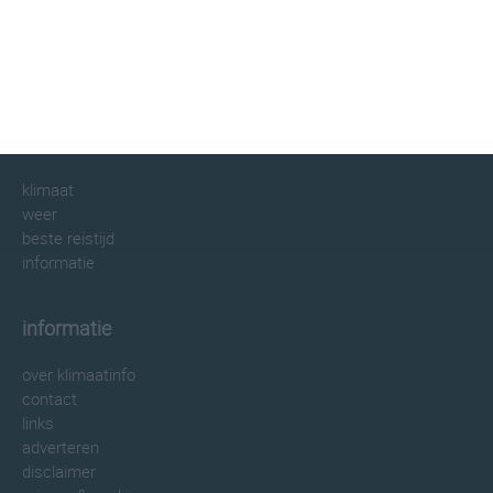
klimaatinfo.nl
klimaat
weer
beste reistijd
informatie
informatie
over klimaatinfo
contact
links
adverteren
disclaimer