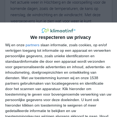
het actuele weer in Höchberg en de voorspelling voor de
komende dagen, zoals de temperaturen, de kans op
neerslag, de windrichting en de windkracht. Met deze
weergegevens kun je zien wat voor weer je kunt
verwachten in Höchberg. Op basis van de
klimaatstatistieken beschrijven we het weer per maand
We respecteren uw privacy
in Höchberg. Dit is geen langetermijnverwachting, maar
Wij en onze
partners
slaan informatie, zoals cookies, op en/of
geeft het gemiddelde weerbeeld voor alle maanden van
verkrijgen toegang tot informatie op een apparaat en verwerken
het jaar. Wil je de uitgebreide weersverwachting voor
persoonlijke gegevens, zoals unieke identificatoren en
Höchberg zien? Op de pagina met extra weerinformatie
standaardinformatie die door een apparaat wordt verzonden
tonen we de kans op sneeuw, de gevoelstemperatuur,
voor gepersonaliseerde advertenties en inhoud, advertentie- en
de zichtbaarheid, de UV-kracht, de luchtdruk en meer
inhoudsmeting, doelgroepinzichten en ontwikkeling van
goede weerinfo.
diensten.
Met uw toestemming kunnen wij en onze 1538
partners gebruikmaken van locatiegegevens en identificatie
door het scannen van apparatuur. Klik hieronder om
toestemming te geven voor bovengenoemde verwerking van uw
25
N
persoonlijke gegevens voor deze doeleinden. U kunt ook
°C
hieronder klikken om toestemming te weigeren of meer
L
gedetailleerde informatie te bekijken en uw
W
toestemmingskeuzes wijzigen alvorens akkoord te gaan.
Houd