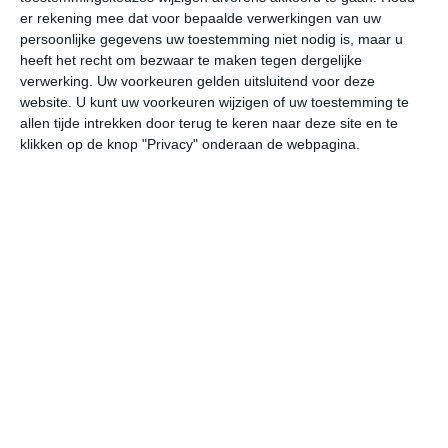
er rekening mee dat voor bepaalde verwerkingen van uw
persoonlijke gegevens uw toestemming niet nodig is, maar u
do
vr
za
zo
ma
heeft het recht om bezwaar te maken tegen dergelijke
verwerking. Uw voorkeuren gelden uitsluitend voor deze
website. U kunt uw voorkeuren wijzigen of uw toestemming te
28°
18°
25°
13°
28°
13°
34°
15°
32°
22°
allen tijde intrekken door terug te keren naar deze site en te
klikken op de knop "Privacy" onderaan de webpagina.
18°C
15°C
14°C
16°C
21°C
24
23:00
02:00
05:00
08:00
11:00
14
23:00
02:00
05:00
08:00
11:00
14
NW 2
WNW 1
NW 1
NNW 1
NNO 2
NN
23:00
02:00
05:00
08:00
11:00
14