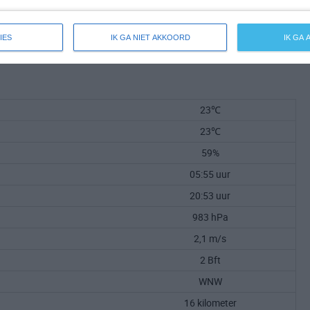
IES
IK GA NIET AKKOORD
IK GA
23℃
23℃
59%
05:55 uur
20:53 uur
983 hPa
2,1 m/s
2 Bft
WNW
16 kilometer