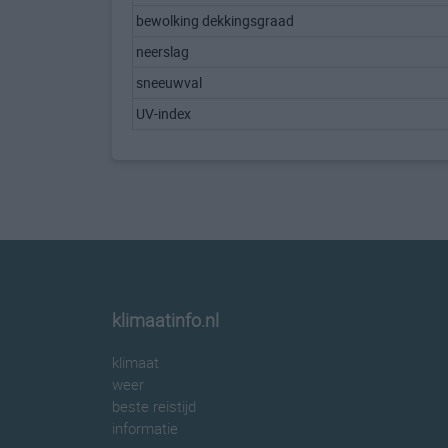
bewolking dekkingsgraad
neerslag
sneeuwval
UV-index
klimaatinfo.nl
klimaat
weer
beste reistijd
informatie