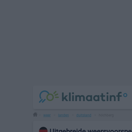
weer
landen
duitsland
höchberg
>
>
>
>
Uitgebreide weersvoorspe