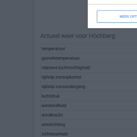
MEER OPT
Actueel weer voor Höchberg
temperatuur
gevoelstemperatuur
relatieve luchtvochtigheid
tijdstip zonsopkomst
tijdstip zonsondergang
luchtdruk
windsnelheid
windkracht
windrichting
zichtbaarheid