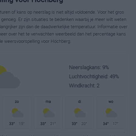
ren of kans op neerslag is niet altijd voldoende. Voor het gros
enoeg. Er zijn situaties te bedenken waarbij je meer wilt weten
ngrijker zijn dan de daadwerkelijke temperatuur. Informatie over
eer over het te verwachten weerbeeld dan het percentage kans
ide weersvoorspelling voor Höchberg.
Neerslagkans: 9%
Luchtvochtigheid: 49%
Windkracht: 2
zo
ma
di
wo
33°
15°
33°
21°
33°
20°
34°
17°