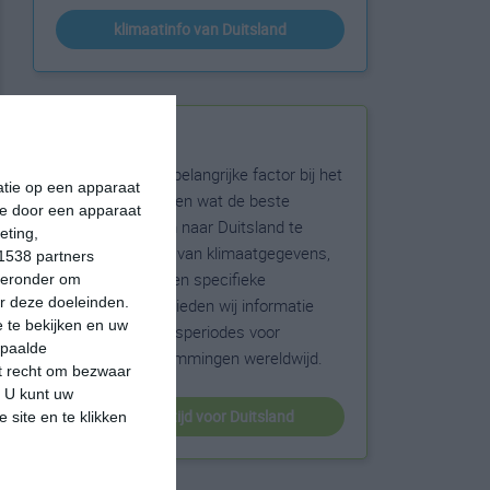
klimaatinfo van Duitsland
Beste reistijd
Het weer is een belangrijke factor bij het
matie op een apparaat
reizen. Wil je weten wat de beste
ie door een apparaat
maanden zijn om naar Duitsland te
eting,
reizen? Op basis van klimaatgegevens,
1538 partners
weersextremen en specifieke
hieronder om
r deze doeleinden.
weerinformatie bieden wij informatie
 te bekijken en uw
over de beste reisperiodes voor
epaalde
duizenden bestemmingen wereldwijd.
et recht om bezwaar
. U kunt uw
beste reistijd voor Duitsland
 site en te klikken