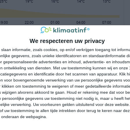
25°C
19°C
16°C
14°C
13°C
19:00
22:00
01:00
04:00
07:00
We respecteren uw privacy
19:00
22:00
01:00
04:00
07:00
slaan informatie, zoals cookies, op en/of verkrijgen toegang tot infor
lijke gegevens, zoals unieke identificatoren en standaardinformatie d
NW 2
NW 2
WNW 1
NW 1
NW 1
r gepersonaliseerde advertenties en inhoud, advertentie- en inhoudsm
n ontwikkeling van diensten.
Met uw toestemming kunnen wij en onze 
atiegegevens en identificatie door het scannen van apparatuur. Klik 
19:00
22:00
01:00
04:00
07:00
en voor bovengenoemde verwerking van uw persoonlijke gegevens voo
 klikken om toestemming te weigeren of meer gedetailleerde informatie
wijzigen alvorens akkoord te gaan.
Houd er rekening mee dat voor b
 persoonlijke gegevens uw toestemming niet nodig is, maar u heeft h
lijke verwerking. Uw voorkeuren gelden uitsluitend voor deze website
of uw toestemming te allen tijde intrekken door terug te keren naar deze
" onderaan de webpagina.