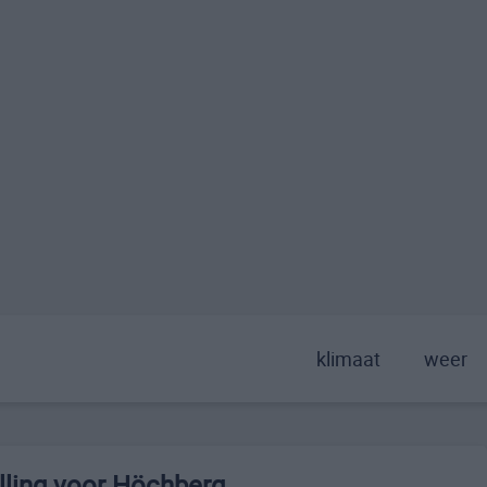
klimaat
weer
lling voor Höchberg