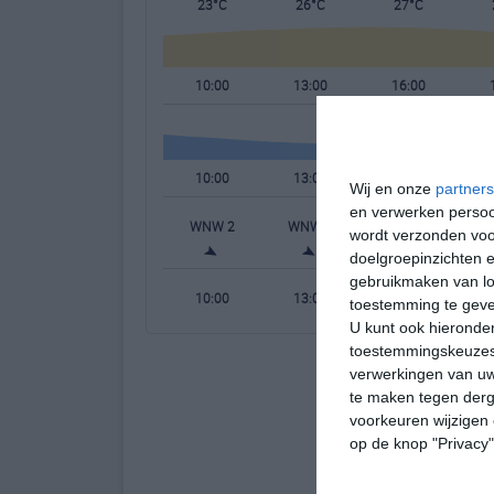
23°C
26°C
27°C
10:00
13:00
16:00
10:00
13:00
16:00
Wij en onze
partners
en verwerken persoon
WNW 2
WNW 3
WNW 3
W
wordt verzonden voo
doelgroepinzichten e
gebruikmaken van loc
10:00
13:00
16:00
toestemming te gev
U kunt ook hieronder
toestemmingskeuzes 
verwerkingen van uw
te maken tegen derge
voorkeuren wijzigen 
op de knop "Privacy