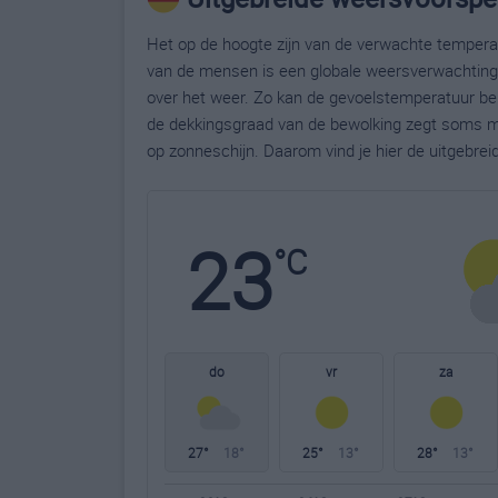
Het op de hoogte zijn van de verwachte temperatu
van de mensen is een globale weersverwachting g
over het weer. Zo kan de gevoelstemperatuur bela
de dekkingsgraad van de bewolking zegt soms m
op zonneschijn. Daarom vind je hier de uitgebre
23
°C
do
vr
za
27°
18°
25°
13°
28°
13°