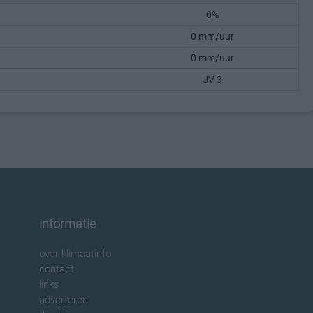
0%
0 mm/uur
0 mm/uur
UV 3
informatie
over klimaatinfo
contact
links
adverteren