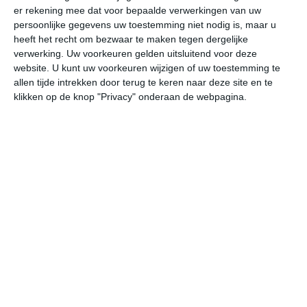
er rekening mee dat voor bepaalde verwerkingen van uw
persoonlijke gegevens uw toestemming niet nodig is, maar u
do
vr
za
zo
ma
heeft het recht om bezwaar te maken tegen dergelijke
verwerking. Uw voorkeuren gelden uitsluitend voor deze
website. U kunt uw voorkeuren wijzigen of uw toestemming te
allen tijde intrekken door terug te keren naar deze site en te
24°
17°
23°
14°
26°
13°
29°
14°
26°
17°
klikken op de knop "Privacy" onderaan de webpagina.
21°C
18°C
16°C
15°C
16°C
20
20:00
23:00
02:00
05:00
08:00
11
20:00
23:00
02:00
05:00
08:00
11
ZZO 2
ZW 1
WZW 1
NNW 1
NNO 1
NN
20:00
23:00
02:00
05:00
08:00
11