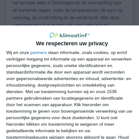
het actuele weer in Denklingen en de voorspelling voor
de komende dagen, zoals de temperaturen, de kans op
neerslag, de windrichting en de windkracht. Met deze
weergegevens kun je zien wat voor weer je kunt
verwachten in Denklingen. Op basis van de
klimaatstatistieken beschrijven we het weer per maand
We respecteren uw privacy
in Denklingen. Dit is geen langetermijnverwachting, maar
Wij en onze
partners
slaan informatie, zoals cookies, op en/of
geeft het gemiddelde weerbeeld voor alle maanden van
verkrijgen toegang tot informatie op een apparaat en verwerken
het jaar. Wil je de uitgebreide weersverwachting voor
persoonlijke gegevens, zoals unieke identificatoren en
Denklingen zien? Op de pagina met extra weerinformatie
standaardinformatie die door een apparaat wordt verzonden
tonen we de kans op sneeuw, de gevoelstemperatuur,
voor gepersonaliseerde advertenties en inhoud, advertentie- en
de zichtbaarheid, de UV-kracht, de luchtdruk en meer
inhoudsmeting, doelgroepinzichten en ontwikkeling van
goede weerinfo.
diensten.
Met uw toestemming kunnen wij en onze 1538
partners gebruikmaken van locatiegegevens en identificatie
door het scannen van apparatuur. Klik hieronder om
toestemming te geven voor bovengenoemde verwerking van uw
21
persoonlijke gegevens voor deze doeleinden. U kunt ook
N
°C
hieronder klikken om toestemming te weigeren of meer
L
gedetailleerde informatie te bekijken en uw
W
toestemmingskeuzes wijzigen alvorens akkoord te gaan.
Houd