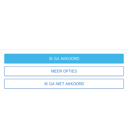
UV-index
UV 0
Denklingen ligt in:
Europa
Duitsland
IK GA AKKOORD
MEER OPTIES
Klimaatinfo van Duitsland
IK GA NIET AKKOORD
Het actuele weer en de weersvoorspelling voor de
komende dagen of weken zeggen niets over hoe het
weer in andere maanden kan zijn. Wil je een indicatie
hebben van hoe het weer gemiddeld is in Duitsland?
Daarvoor hebben wij handige klimaatinfo over Duitsland.
Bekijk de gemiddelde temperaturen, de kans op regen of