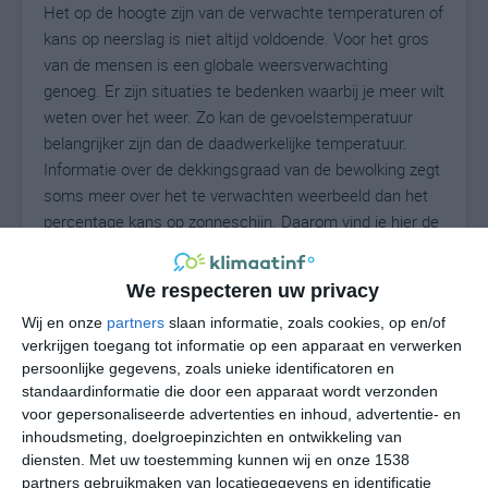
Het op de hoogte zijn van de verwachte temperaturen of
kans op neerslag is niet altijd voldoende. Voor het gros
van de mensen is een globale weersverwachting
genoeg. Er zijn situaties te bedenken waarbij je meer wilt
weten over het weer. Zo kan de gevoelstemperatuur
belangrijker zijn dan de daadwerkelijke temperatuur.
Informatie over de dekkingsgraad van de bewolking zegt
soms meer over het te verwachten weerbeeld dan het
percentage kans op zonneschijn. Daarom vind je hier de
uitgebreide weersvoorspelling voor Denklingen.
We respecteren uw privacy
Wij en onze
partners
slaan informatie, zoals cookies, op en/of
27
N
°C
verkrijgen toegang tot informatie op een apparaat en verwerken
persoonlijke gegevens, zoals unieke identificatoren en
L
standaardinformatie die door een apparaat wordt verzonden
W
voor gepersonaliseerde advertenties en inhoud, advertentie- en
inhoudsmeting, doelgroepinzichten en ontwikkeling van
diensten.
Met uw toestemming kunnen wij en onze 1538
ma
di
wo
do
vr
partners gebruikmaken van locatiegegevens en identificatie