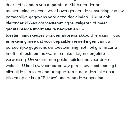
door het scannen van apparatuur. Klik hieronder om
toestemming te geven voor bovengenoemde verwerking van uw
31°
20°
27°
16°
26°
14°
28°
12°
30°
13°
persoonlijke gegevens voor deze doeleinden. U kunt ook
hieronder klikken om toestemming te weigeren of meer
21°C
19°C
19°C
18°C
21°C
27
gedetailleerde informatie te bekijken en uw
toestemmingskeuzes wijzigen alvorens akkoord te gaan.
Houd
er rekening mee dat voor bepaalde verwerkingen van uw
persoonlijke gegevens uw toestemming niet nodig is, maar u
22:00
01:00
04:00
07:00
10:00
13
heeft het recht om bezwaar te maken tegen dergelijke
verwerking. Uw voorkeuren gelden uitsluitend voor deze
website. U kunt uw voorkeuren wijzigen of uw toestemming te
allen tijde intrekken door terug te keren naar deze site en te
22:00
01:00
04:00
07:00
10:00
13
klikken op de knop "Privacy" onderaan de webpagina.
ZZW 1
ZW 1
ZW 1
NNO 1
NO 2
NO
22:00
01:00
04:00
07:00
10:00
13