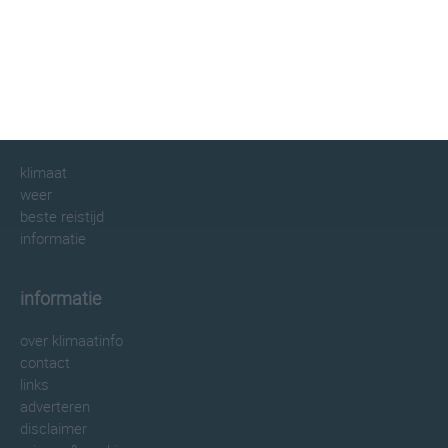
klimaatinfo.nl
klimaat
weer
beste reistijd
informatie
informatie
over klimaatinfo
contact
links
adverteren
disclaimer