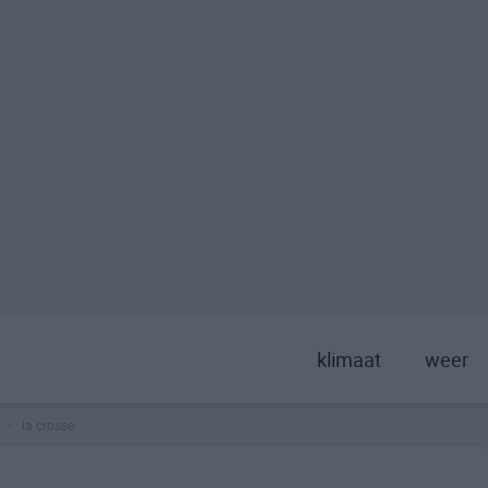
klimaat
weer
la crosse
>