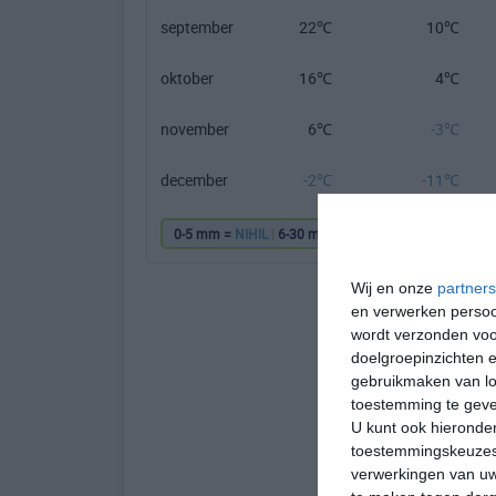
september
22℃
10℃
oktober
16℃
4℃
november
6℃
-3℃
december
-2℃
-11℃
0-5 mm =
NIHIL
|
6-30 mm =
|
31-60 mm =
|
61
Wij en onze
partners
en verwerken persoon
wordt verzonden voo
doelgroepinzichten e
gebruikmaken van loc
toestemming te gev
U kunt ook hieronder
toestemmingskeuzes 
verwerkingen van uw