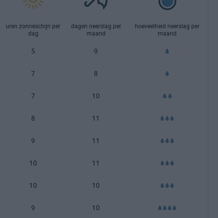
uren zonneschijn per
dagen neerslag per
hoeveelheid neerslag per
dag
maand
maand
5
9
7
8
7
10
8
11
9
11
10
11
10
10
9
10