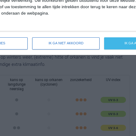
lijke verwerking. Uw voorkeuren gelden uitsluitend voor deze website
of uw toestemming te allen tijde intrekken door terug te keren naar deze
" onderaan de webpagina.
IES
IK GA NIET AKKOORD
IK GA
taalbeeld van het klimaat en de mogelijke weersomstandigheden
p winters weer, (extreme) hitte of orkanen is vind je vaak niet
ndige extra klimaatinfo.
kans op
kans op orkanen
zonzekerheid
UV-index
langdurige
(cyclonen)
neerslag
UV 0-3
UV 0-3
UV 3-6