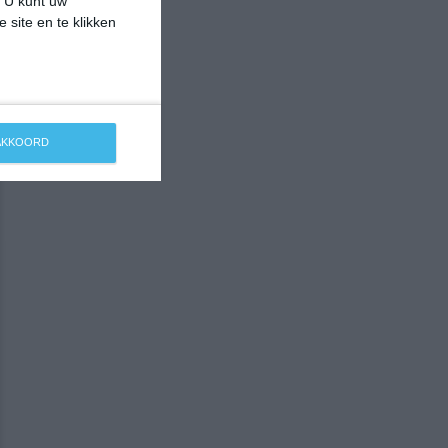
. U kunt uw
 site en te klikken
 AKKOORD