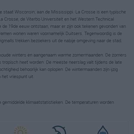
e staat Wisconsin, aan de Mississippi. La Crosse is een typische
-La Crosse, de Viterbo Universiteit en het Western Technical
ege de 19de eeuw ontstaan, maar er zijn ook tekenen gevonden van
wamen wonen waren voornamelijk Duitsers. Tegenwoordig is de
ngmalls trekken bezoekers uit de nabije omgeving naar de stad.
et koude winters en aangenaam warme zomermaanden. De zomers
 tropisch heet worden. De meeste neerslag valt tijdens de late
tigheid behoorlijk kan oplopen. De wintermaanden zijn ijzig
 het vriespunt uit.
ge gemiddelde klimaatstatistieken. De temperaturen worden