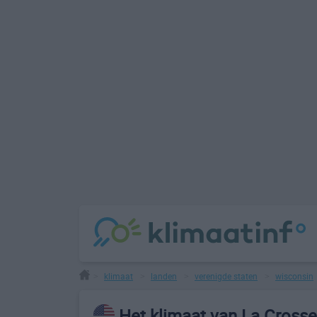
klimaat
landen
verenigde staten
wisconsin
>
>
>
>
Het klimaat van La Crosse