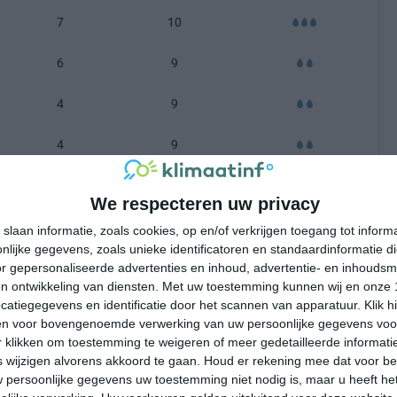
7
10
6
9
4
9
4
9
-100 mm =
|
101-200 mm =
|
meer dan 200 mm =
We respecteren uw privacy
slaan informatie, zoals cookies, op en/of verkrijgen toegang tot infor
lijke gegevens, zoals unieke identificatoren en standaardinformatie d
r gepersonaliseerde advertenties en inhoud, advertentie- en inhoudsm
n ontwikkeling van diensten.
Met uw toestemming kunnen wij en onze 
atiegegevens en identificatie door het scannen van apparatuur. Klik 
en voor bovengenoemde verwerking van uw persoonlijke gegevens voo
 klikken om toestemming te weigeren of meer gedetailleerde informatie
wijzigen alvorens akkoord te gaan.
Houd er rekening mee dat voor b
 persoonlijke gegevens uw toestemming niet nodig is, maar u heeft h