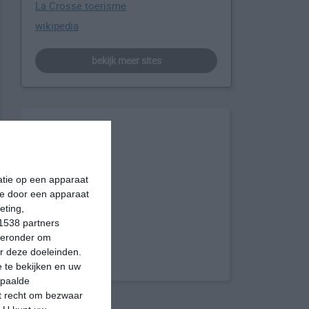
La Crosse toerisme
wikipedia
bekijk meer sites
matie op een apparaat
ie door een apparaat
eting,
1538 partners
hieronder om
r deze doeleinden.
 te bekijken en uw
epaalde
et recht om bezwaar