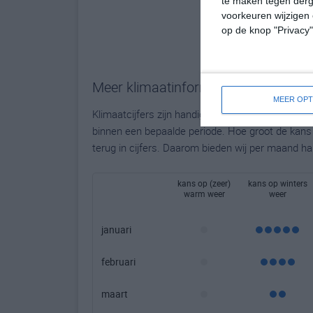
te maken tegen derge
voorkeuren wijzigen 
op de knop "Privacy
Meer klimaatinformatie
MEER OPT
Klimaatcijfers zijn handig, maar bieden geen to
binnen een bepaalde periode. Hoe groot de kans o
terug in cijfers. Daarom bieden wij per maand ha
kans op (zeer)
kans op winters
warm weer
weer
januari
februari
maart