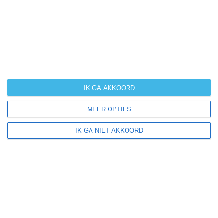
klik
hier
voor uitleg over de symbolen
IK GA AKKOORD
MEER OPTIES
IK GA NIET AKKOORD