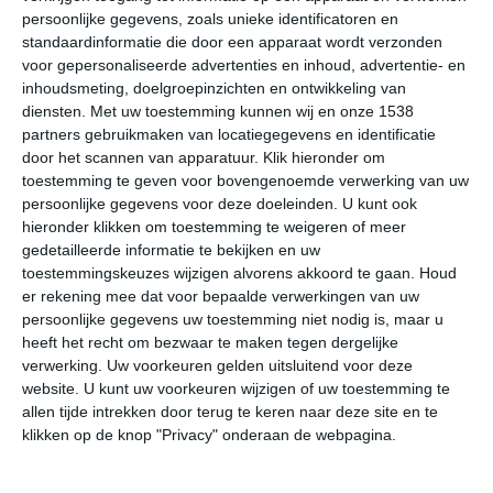
persoonlijke gegevens, zoals unieke identificatoren en
Klimaatcijfers
standaardinformatie die door een apparaat wordt verzonden
voor gepersonaliseerde advertenties en inhoud, advertentie- en
Onderstaande cijfers zijn gebaseerd op langjarige
inhoudsmeting, doelgroepinzichten en ontwikkeling van
gemiddelde klimaatstatistieken. De temperaturen
diensten.
Met uw toestemming kunnen wij en onze 1538
partners gebruikmaken van locatiegegevens en identificatie
worden weergegeven in graden Celsius (°C).
door het scannen van apparatuur. Klik hieronder om
toestemming te geven voor bovengenoemde verwerking van uw
januari
februari
maart
persoonlijke gegevens voor deze doeleinden. U kunt ook
hieronder klikken om toestemming te weigeren of meer
gedetailleerde informatie te bekijken en uw
maximum
12℃
15℃
19℃
toestemmingskeuzes wijzigen alvorens akkoord te gaan.
Houd
temperatuur
er rekening mee dat voor bepaalde verwerkingen van uw
persoonlijke gegevens uw toestemming niet nodig is, maar u
heeft het recht om bezwaar te maken tegen dergelijke
minimum
verwerking. Uw voorkeuren gelden uitsluitend voor deze
-1℃
0℃
5℃
website. U kunt uw voorkeuren wijzigen of uw toestemming te
temperatuur
allen tijde intrekken door terug te keren naar deze site en te
klikken op de knop "Privacy" onderaan de webpagina.
uren
6
6
8
zonneschijn