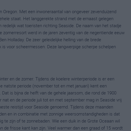
an Oregon. Met een inwoneraantal van ongeveer zevenduizend
gehele staat. Het langgerekte strand met de ernaast gelegen
 redelijk wat toeristen richting Seaside. De naam van het stadje
che zomerresort werd in de jaren zeventig van de negentiende eeuw
 Holladay. De zeer geleidelijke helling van de brede
ek is voor scheermessen. Deze langwerpige scherpe schelpen
inter en de zomer. Tijdens de koelere winterperiode is er een
 De natste periode (november tot en met januari) kent een
 Dat is bijna de helft van de gehele jaarsom, die rond de 1900
er nat en de periode juli tot en met september mag in Seaside vrij
este reistijd voor Seaside genoemd. Tijdens deze maanden
den en in combinatie met zonnige weersomstandigheden is dat
ig te zijn of te zonnebaden. Wie een duik in de Grote Oceaan wil
n de frisse kant kan zijn. Veel warmer dan een graad of 15 wordt