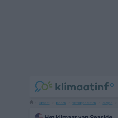
klimaat
landen
verenigde staten
oregon
>
>
>
>
Het klimaat van Seaside