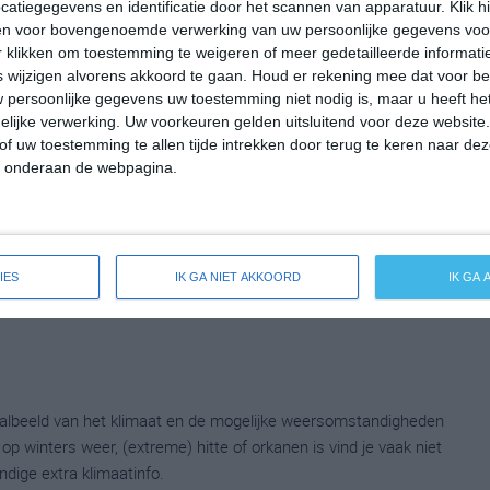
atiegegevens en identificatie door het scannen van apparatuur. Klik 
en voor bovengenoemde verwerking van uw persoonlijke gegevens voo
 klikken om toestemming te weigeren of meer gedetailleerde informatie
wijzigen alvorens akkoord te gaan.
Houd er rekening mee dat voor b
 persoonlijke gegevens uw toestemming niet nodig is, maar u heeft h
lijke verwerking. Uw voorkeuren gelden uitsluitend voor deze website
of uw toestemming te allen tijde intrekken door terug te keren naar deze
" onderaan de webpagina.
IES
IK GA NIET AKKOORD
IK GA
taalbeeld van het klimaat en de mogelijke weersomstandigheden
p winters weer, (extreme) hitte of orkanen is vind je vaak niet
ndige extra klimaatinfo.