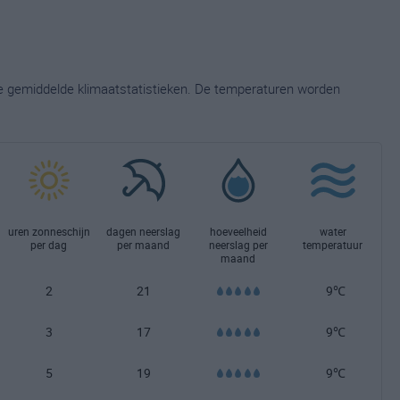
ge gemiddelde klimaatstatistieken. De temperaturen worden
uren zonneschijn
dagen neerslag
hoeveelheid
water
per dag
per maand
neerslag per
temperatuur
maand
2
21
9℃
3
17
9℃
5
19
9℃