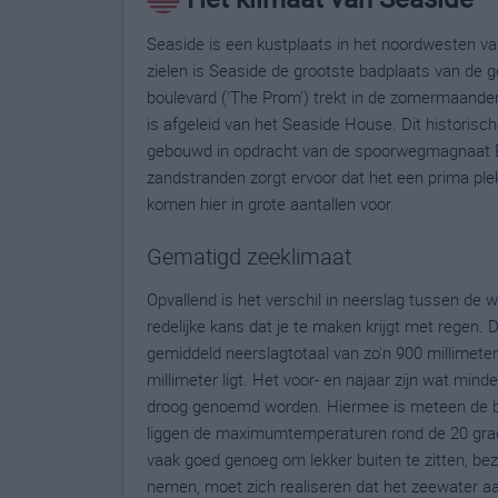
Seaside is een kustplaats in het noordwesten v
zielen is Seaside de grootste badplaats van de 
boulevard ('The Prom') trekt in de zomermaanden
is afgeleid van het Seaside House. Dit historis
gebouwd in opdracht van de spoorwegmagnaat Ben
zandstranden zorgt ervoor dat het een prima pl
komen hier in grote aantallen voor.
Gematigd zeeklimaat
Opvallend is het verschil in neerslag tussen de w
redelijke kans dat je te maken krijgt met regen.
gemiddeld neerslagtotaal van zo'n 900 millimeter.
millimeter ligt. Het voor- en najaar zijn wat mind
droog genoemd worden. Hiermee is meteen de b
liggen de maximumtemperaturen rond de 20 gra
vaak goed genoeg om lekker buiten te zitten, bez
nemen, moet zich realiseren dat het zeewater aa