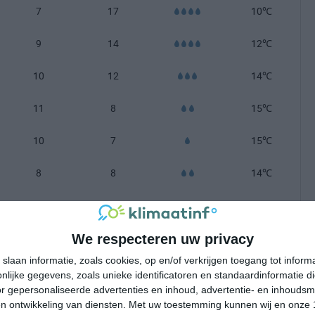
7
17
10℃
9
14
12℃
10
12
14℃
11
8
15℃
10
7
15℃
8
8
14℃
5
14
13℃
3
20
12℃
We respecteren uw privacy
slaan informatie, zoals cookies, op en/of verkrijgen toegang tot infor
2
20
11℃
lijke gegevens, zoals unieke identificatoren en standaardinformatie d
r gepersonaliseerde advertenties en inhoud, advertentie- en inhoudsm
-100 mm =
|
101-200 mm =
|
meer dan 200 mm =
n ontwikkeling van diensten.
Met uw toestemming kunnen wij en onze 