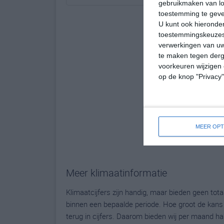
gebruikmaken van loc
toestemming te gev
U kunt ook hieronder
toestemmingskeuzes 
verwerkingen van uw
te maken tegen derge
voorkeuren wijzigen 
op de knop "Privacy
MEER OPT
Meer klimaatinformatie
Klimaatcijfers zijn handig, maar bieden geen to
binnen een bepaalde periode. Hoe groot de kans o
terug in cijfers. Daarom bieden wij per maand ha