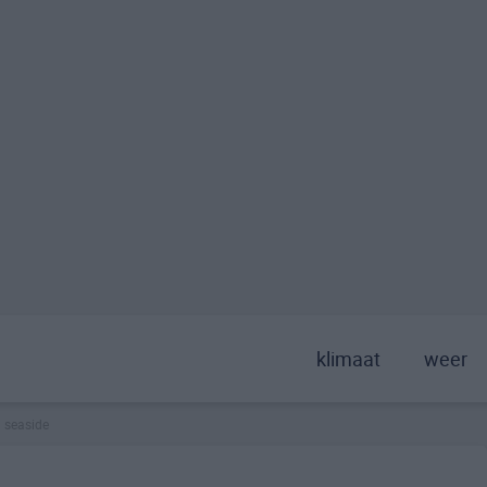
klimaat
weer
seaside
>