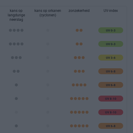
kans op
kans op orkanen
zonzekerheid
UV-index
langdurige
(cyclonen)
neerslag
UV 0-3
UV 0-3
UV 3-6
UV 6-8
UV 6-8
UV 8-10
UV 8-10
UV 6-8