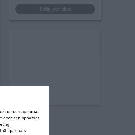
bekijk meer sites
matie op een apparaat
ie door een apparaat
eting,
1538 partners