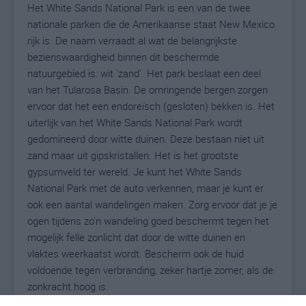
Het White Sands National Park is een van de twee
nationale parken die de Amerikaanse staat New Mexico
rijk is. De naam verraadt al wat de belangrijkste
bezienswaardigheid binnen dit beschermde
natuurgebied is: wit 'zand'. Het park beslaat een deel
van het Tularosa Basin. De omringende bergen zorgen
ervoor dat het een endoreïsch (gesloten) bekken is. Het
uiterlijk van het White Sands National Park wordt
gedomineerd door witte duinen. Deze bestaan niet uit
zand maar uit gipskristallen. Het is het grootste
gypsumveld ter wereld. Je kunt het White Sands
National Park met de auto verkennen, maar je kunt er
ook een aantal wandelingen maken. Zorg ervoor dat je je
ogen tijdens zo'n wandeling goed beschermt tegen het
mogelijk felle zonlicht dat door de witte duinen en
vlaktes weerkaatst wordt. Bescherm ook de huid
voldoende tegen verbranding, zeker hartje zomer, als de
zonkracht hoog is.