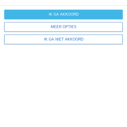
langdurige
neerslag
IK GA AKKOORD
kans op
orkanen
MEER OPTIES
(cyclonen)
IK GA NIET AKKOORD
zonzekerheid
UV-index
UV 0-3
UV 3-6
UV 6-8
UV 8-1
klik
hier
voor uitleg over de symbolen