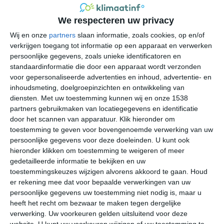
Binnen het White Sands National Park is er sprake van
We respecteren uw privacy
het koude steppeklimaat (type BSk), dat op basis van de
vrij geringe neerslaghoeveelheid tegen de rand aanzit
Wij en onze
partners
slaan informatie, zoals cookies, op en/of
van het drogere koude woestijnklimaat (type BWk). Op
verkrijgen toegang tot informatie op een apparaat en verwerken
persoonlijke gegevens, zoals unieke identificatoren en
jaarbasis bedraagt de neerslagsom gemiddeld ongeveer
standaardinformatie die door een apparaat wordt verzonden
220 tot 240 millimeter. Tijdens de winter is het nog
voor gepersonaliseerde advertenties en inhoud, advertentie- en
droger dan in de zomer. Je mag de natste maanden (juli,
inhoudsmeting, doelgroepinzichten en ontwikkeling van
augustus en september) eigenlijk al niet nat noemen,
diensten.
Met uw toestemming kunnen wij en onze 1538
maar de laatste en eerste maanden van het
partners gebruikmaken van locatiegegevens en identificatie
kalenderjaar verlopen in het White Sands National Park
door het scannen van apparatuur. Klik hieronder om
vooral droog. Als er hartje winter een keer neerslag valt,
toestemming te geven voor bovengenoemde verwerking van uw
persoonlijke gegevens voor deze doeleinden. U kunt ook
dan is dat soms in de vorm van sneeuw.
hieronder klikken om toestemming te weigeren of meer
gedetailleerde informatie te bekijken en uw
toestemmingskeuzes wijzigen alvorens akkoord te gaan.
Houd
De temperaturen lopen binnen een jaar redelijk ver
er rekening mee dat voor bepaalde verwerkingen van uw
uiteen. In de winter is het 's middags gemiddeld zo'n 10
persoonlijke gegevens uw toestemming niet nodig is, maar u
tot 18 graden, terwijl de minimumtemperatuur
heeft het recht om bezwaar te maken tegen dergelijke
gemiddeld enkele graden onder het vriespunt duikt. De
verwerking. Uw voorkeuren gelden uitsluitend voor deze
zomerdagen zijn ronduit heet te noemen. De