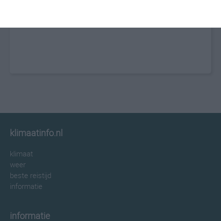
klimaatinfo.nl
klimaat
weer
beste reistijd
informatie
informatie