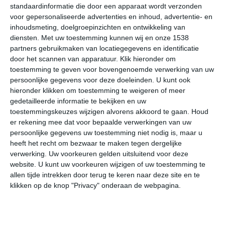
standaardinformatie die door een apparaat wordt verzonden
natuurverschijnselen. Een hele bijzondere is het White
voor gepersonaliseerde advertenties en inhoud, advertentie- en
Sands National Park. Honderden vierkante kilometers
inhoudsmeting, doelgroepinzichten en ontwikkeling van
aan zandduinen met gipskristallen zorgen voor een
diensten.
Met uw toestemming kunnen wij en onze 1538
surrealistisch landschap.
partners gebruikmaken van locatiegegevens en identificatie
door het scannen van apparatuur. Klik hieronder om
Binnen New Mexico heersen vooral het koude
toestemming te geven voor bovengenoemde verwerking van uw
persoonlijke gegevens voor deze doeleinden. U kunt ook
steppeklimaat en het koude woestijnklimaat. Dit zorgt
hieronder klikken om toestemming te weigeren of meer
voor koelere winters met vorst in de nacht en vaak
gedetailleerde informatie te bekijken en uw
maximumtemperaturen die ruim boven nul liggen. De
toestemmingskeuzes wijzigen alvorens akkoord te gaan.
Houd
zomers zijn warm en lokaal heet, maar wel met koelere
er rekening mee dat voor bepaalde verwerkingen van uw
nachten. De temperatuursverschillen binnen een etmaal
persoonlijke gegevens uw toestemming niet nodig is, maar u
kunnen vrij groot zijn. Dat geldt overigens voor alle
heeft het recht om bezwaar te maken tegen dergelijke
seizoenen.
verwerking. Uw voorkeuren gelden uitsluitend voor deze
website. U kunt uw voorkeuren wijzigen of uw toestemming te
allen tijde intrekken door terug te keren naar deze site en te
Beste maanden
klikken op de knop "Privacy" onderaan de webpagina.
Als je een vakantie in New Mexico wilt vieren, dan is het
advies om de zomer te vermijden. De zomermaanden
kunnen extreem heet zijn. Zo liggen de gemiddelde