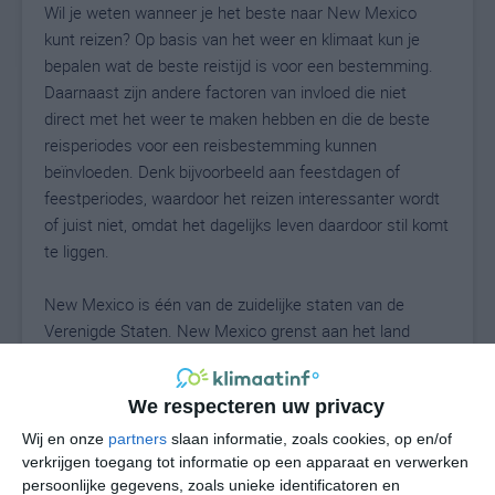
Wil je weten wanneer je het beste naar New Mexico
kunt reizen? Op basis van het weer en klimaat kun je
bepalen wat de beste reistijd is voor een bestemming.
Daarnaast zijn andere factoren van invloed die niet
direct met het weer te maken hebben en die de beste
reisperiodes voor een reisbestemming kunnen
beïnvloeden. Denk bijvoorbeeld aan feestdagen of
feestperiodes, waardoor het reizen interessanter wordt
of juist niet, omdat het dagelijks leven daardoor stil komt
te liggen.
New Mexico is één van de zuidelijke staten van de
Verenigde Staten. New Mexico grenst aan het land
Mexico, waar dit gebied vroeger toe behoorde. New
Mexico heeft vooral te maken met droge klimaattypes,
We respecteren uw privacy
wat een duidelijke invloed heeft op de veel voorkomende
types landschappen. Een redelijk deel van de staat
Wij en onze
partners
slaan informatie, zoals cookies, op en/of
bestaat uit woestijngebieden. Verder vind je in New
verkrijgen toegang tot informatie op een apparaat en verwerken
persoonlijke gegevens, zoals unieke identificatoren en
Mexico kloven, bergen, grotten en andere