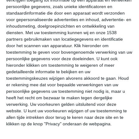
verkrijgen toegang tot informatie op een apparaat en verwerken
persoonlijke gegevens, zoals unieke identificatoren en
Klimaatcijfers
standaardinformatie die door een apparaat wordt verzonden
voor gepersonaliseerde advertenties en inhoud, advertentie- en
Onderstaande cijfers zijn gebaseerd op langjarige
inhoudsmeting, doelgroepinzichten en ontwikkeling van
gemiddelde klimaatstatistieken. De temperaturen
diensten.
Met uw toestemming kunnen wij en onze 1538
worden weergegeven in graden Celsius (°C).
partners gebruikmaken van locatiegegevens en identificatie
door het scannen van apparatuur. Klik hieronder om
toestemming te geven voor bovengenoemde verwerking van uw
januari
februari
maart
persoonlijke gegevens voor deze doeleinden. U kunt ook
hieronder klikken om toestemming te weigeren of meer
maximum
gedetailleerde informatie te bekijken en uw
3℃
5℃
10℃
toestemmingskeuzes wijzigen alvorens akkoord te gaan.
Houd
temperatuur
er rekening mee dat voor bepaalde verwerkingen van uw
persoonlijke gegevens uw toestemming niet nodig is, maar u
heeft het recht om bezwaar te maken tegen dergelijke
minimum
verwerking. Uw voorkeuren gelden uitsluitend voor deze
-3℃
-2℃
2℃
temperatuur
website. U kunt uw voorkeuren wijzigen of uw toestemming te
allen tijde intrekken door terug te keren naar deze site en te
klikken op de knop "Privacy" onderaan de webpagina.
uren
5
6
7
zonneschijn