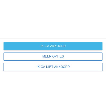
klik
hier
voor uitleg over de symbolen
IK GA AKKOORD
MEER OPTIES
IK GA NIET AKKOORD