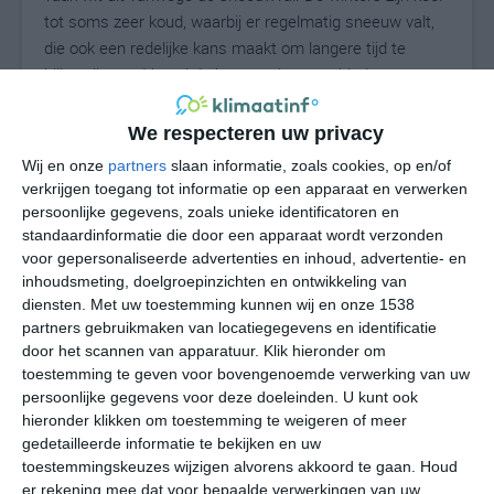
tot soms zeer koud, waarbij er regelmatig sneeuw valt,
die ook een redelijke kans maakt om langere tijd te
blijven liggen. Vooral de hoger gelegen gebieden van
New Hampshire kunnen zo wekenlang wit zijn. De
hoogste berg van de staat, Mount Washington, is in de
We respecteren uw privacy
winterperiode vaak maandenlang wit, waarbij er
Wij en onze
partners
slaan informatie, zoals cookies, op en/of
gemiddeld enorme hoeveelheden sneeuw vallen. In
verkrijgen toegang tot informatie op een apparaat en verwerken
totaal valt er in de winter gemiddeld 600 tot 900
persoonlijke gegevens, zoals unieke identificatoren en
centimeter(!) sneeuw , wat goed is voor een pak sneeuw
standaardinformatie die door een apparaat wordt verzonden
dat op kan lopen tot meters hoogte. In het winterseizoen
voor gepersonaliseerde advertenties en inhoud, advertentie- en
inhoudsmeting, doelgroepinzichten en ontwikkeling van
1968-1969 is er een recordhoeveelheid sneeuw van
diensten.
Met uw toestemming kunnen wij en onze 1538
maar liefst 1438,7 centimeter geregistreerd; dat is bijna
partners gebruikmaken van locatiegegevens en identificatie
vijftien meter sneeuw. Een merkwaardig record dat ook
door het scannen van apparatuur. Klik hieronder om
op naam stond van Mount Washington is de hoogst
toestemming te geven voor bovengenoemde verwerking van uw
gemeten snelheid van een windstoot. Op 12 april 1934 is
persoonlijke gegevens voor deze doeleinden. U kunt ook
er een windsnelheid gemeten van maar liefst 372
hieronder klikken om toestemming te weigeren of meer
kilometer per uur, een wereldrecord dat pas in 1996 door
gedetailleerde informatie te bekijken en uw
toestemmingskeuzes wijzigen alvorens akkoord te gaan.
Houd
de cycloon Olivia verbroken is (408 km/u in Australië).
er rekening mee dat voor bepaalde verwerkingen van uw