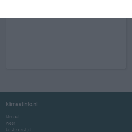
klimaatinfo.nl
klimaat
weer
beste reistijd