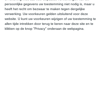
persoonlijke gegevens uw toestemming niet nodig is, maar u
New Hampshire kent een mix van landklimaten (vochtig
heeft het recht om bezwaar te maken tegen dergelijke
continentaal – type Dfb) en een alpineklimaat in de
verwerking. Uw voorkeuren gelden uitsluitend voor deze
hoogste bergtoppen van de White Mountains. De koele
website. U kunt uw voorkeuren wijzigen of uw toestemming te
winters worden in de lager gelegen gebieden
allen tijde intrekken door terug te keren naar deze site en te
afgewisseld met warme zomers, waarbij de
klikken op de knop "Privacy" onderaan de webpagina.
thermometer soms ruim boven de dertig graden uit kan
komen. Neerslag valt er ongeveer evenredig verdeeld
over het hele jaar, waarvan in de wintermaanden het
grootste deel in de vorm van sneeuw.
Klimaatcijfers
Onderstaande cijfers zijn gebaseerd op langjarige
gemiddelde klimaatstatistieken. De temperaturen
worden weergegeven in graden Celsius (°C).
januari
februari
maart