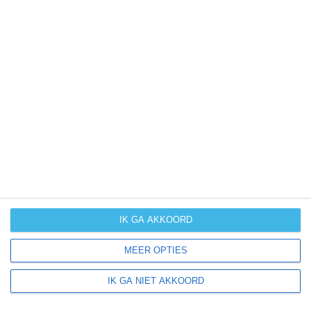
neerslag
kans op
orkanen
(cyclonen)
zonzekerheid
UV-index
UV 0-3
UV 0-3
UV 0-3
UV 3-6
klik
hier
voor uitleg over de symbolen
IK GA AKKOORD
MEER OPTIES
IK GA NIET AKKOORD