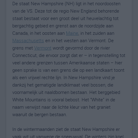
De staat New Hampshire (NH) ligt in het noordoosten
van de VS. Deze tot de regio New England behorende
staat bestaat voor een groot deel uit heuvelachtig tot
bergachtig gebied en grenst aan de noordzijde aan
Canada, in het oosten aan
Maine
, in het zuiden aan
Massachusetts
en in het westen aan Vermont. De
grens met
Vermont
wordt gevormd door de rivier
Connecticut, die ervoor zorgt dat er – in tegenstelling tot
veel andere grenzen tussen Amerikaanse staten – hier
geen sprake is van een grens die op een landkaart toont
als een vrijwel rechte lijn. In New Hampshire vind je
dankzij het gematigde landklimaat veel bossen, die
voornamelijk uit naaldbomen bestaan. Het berggebied
White Mountains is vooral bebost. Het “White” in de
naam verwijst naar de lichte kleur van het graniet
waaruit de bergen bestaan.
In de wintermaanden ziet de staat New Hampshire er
vaak wit uit vanwege de sneeuwval. De winters zijn koel