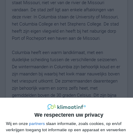
staat Missouri, niet ver van de rivier de Missouri
vandaan. De stad zelf ligt aan enkele aftakkingen van
deze rivier. In Columbia staan de University of Missouri,
het Columbia College en het Stephens College. De stad
heeft zijn eigen vliegveld en heeft bij het naburige dorp
Port of Rocheport een haven aan de Missouri.
Columbia heeft een warm landklimaat, met een
duidelijke scheiding tussen de verschillende seizoenen.
De wintermaanden in Columbia zijn behoorlijk koud en er
zijn maanden bij waarbij het kwik maar nauwelijks boven
het vriespunt uitkomt. De zomermaanden daarentegen
zijn behoorlijk warm en soms zelfs heet, met
gemiddelden boven de 30 graden Celsius. Dit zijn bijna
tropische temperaturen te noemen. De neerslag is
redelijk gelijkmatig over het jaar verdeeld en kent zijn
We respecteren uw privacy
hoogtepunt tijdens de lentemaanden.
Wij en onze
partners
slaan informatie, zoals cookies, op en/of
Klimaatcijfers
verkrijgen toegang tot informatie op een apparaat en verwerken