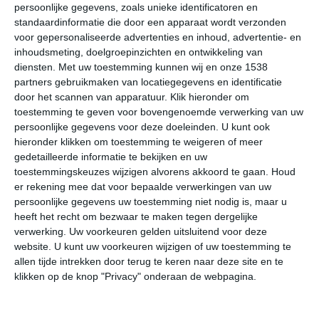
persoonlijke gegevens, zoals unieke identificatoren en
Onderstaande cijfers zijn gebaseerd op langjarige
standaardinformatie die door een apparaat wordt verzonden
voor gepersonaliseerde advertenties en inhoud, advertentie- en
gemiddelde klimaatstatistieken. De temperaturen
inhoudsmeting, doelgroepinzichten en ontwikkeling van
worden weergegeven in graden Celsius (°C).
diensten.
Met uw toestemming kunnen wij en onze 1538
partners gebruikmaken van locatiegegevens en identificatie
januari
februari
maart
door het scannen van apparatuur. Klik hieronder om
toestemming te geven voor bovengenoemde verwerking van uw
persoonlijke gegevens voor deze doeleinden. U kunt ook
maximum
2℃
5℃
12℃
hieronder klikken om toestemming te weigeren of meer
temperatuur
gedetailleerde informatie te bekijken en uw
toestemmingskeuzes wijzigen alvorens akkoord te gaan.
Houd
er rekening mee dat voor bepaalde verwerkingen van uw
minimum
persoonlijke gegevens uw toestemming niet nodig is, maar u
-8℃
-5℃
1℃
heeft het recht om bezwaar te maken tegen dergelijke
temperatuur
verwerking. Uw voorkeuren gelden uitsluitend voor deze
website. U kunt uw voorkeuren wijzigen of uw toestemming te
allen tijde intrekken door terug te keren naar deze site en te
uren
klikken op de knop "Privacy" onderaan de webpagina.
5
6
6
zonneschijn
per dag