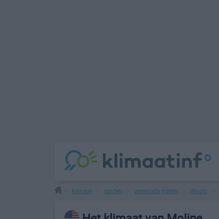
klimaat
landen
verenigde staten
illinois
>
>
>
>
Het klimaat van Moline