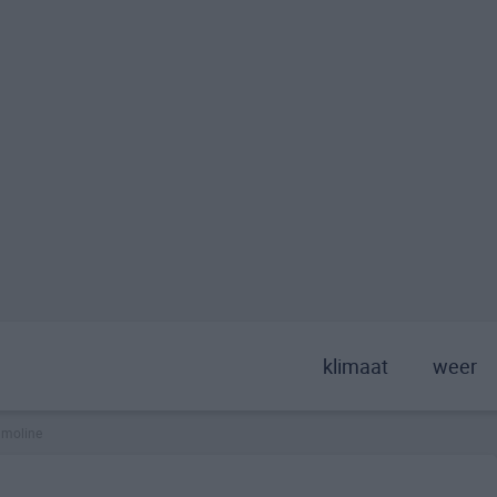
klimaat
weer
moline
>