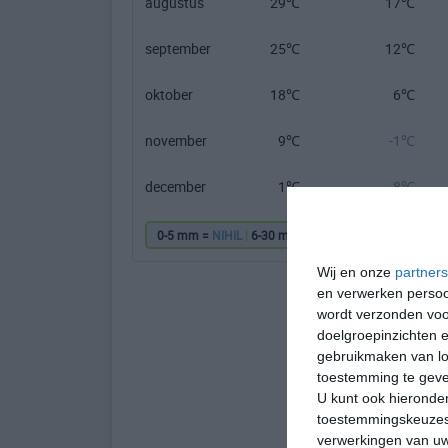
augustus
29℃
17℃
september
25℃
12℃
oktober
18℃
6℃
november
9℃
-1℃
december
1℃
-8℃
0-5 mm =
NIHIL
|
6-30 mm =
|
31-60 mm =
|
61
Wij en onze
partners
en verwerken persoon
wordt verzonden voo
doelgroepinzichten e
gebruikmaken van loc
toestemming te gev
U kunt ook hieronder
toestemmingskeuzes 
verwerkingen van uw