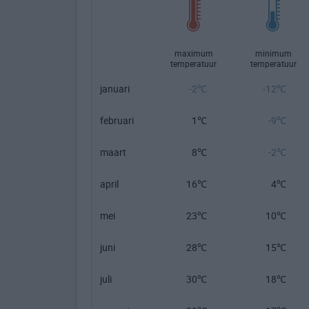
maximum
minimum
temperatuur
temperatuur
januari
-2℃
-12℃
februari
1℃
-9℃
maart
8℃
-2℃
april
16℃
4℃
mei
23℃
10℃
juni
28℃
15℃
juli
30℃
18℃