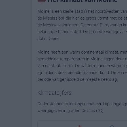
Moline is een kleine stad in het noordwesten van d
de Mississippi, die hier de grens vormt met de 
de Meskwaki-Indianen. De eerste Europeanen k
belangrijke handelsstad. De grootste werkgever 
John Deere.
Moline heeft een warm continentaal klimaat, m
gemiddelde temperaturen in Moline liggen door de
van de staat Illinois. De wintermaanden worden 
zijn tijdens deze periode bijzonder koud. De z
periode valt gemiddeld de meeste neerslag.
Klimaatcijfers
Onderstaande cijfers zijn gebaseerd op langjari
weergegeven in graden Celsius (°C).