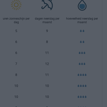
uren zonneschijn per
dagen neerslag per
hoeveelheid neerslag per
dag
maand
maand
5
9
6
8
6
11
7
12
8
11
10
10
10
10