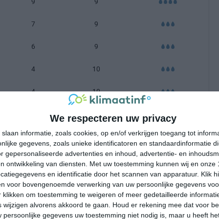
9
9
7
9
6
9
4
10
4
10
-100 mm =
|
101-200 mm =
|
meer dan 200 mm =
We respecteren uw privacy
slaan informatie, zoals cookies, op en/of verkrijgen toegang tot infor
lijke gegevens, zoals unieke identificatoren en standaardinformatie d
r gepersonaliseerde advertenties en inhoud, advertentie- en inhoudsm
n ontwikkeling van diensten.
Met uw toestemming kunnen wij en onze 
atiegegevens en identificatie door het scannen van apparatuur. Klik 
en voor bovengenoemde verwerking van uw persoonlijke gegevens voo
 klikken om toestemming te weigeren of meer gedetailleerde informatie
wijzigen alvorens akkoord te gaan.
Houd er rekening mee dat voor b
 persoonlijke gegevens uw toestemming niet nodig is, maar u heeft h