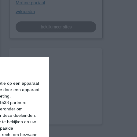
Moline portaal
wikipedia
bekijk meer sites
matie op een apparaat
ie door een apparaat
eting,
1538 partners
hieronder om
r deze doeleinden.
 te bekijken en uw
epaalde
et recht om bezwaar