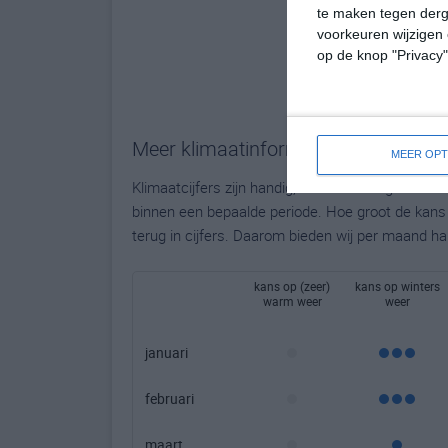
te maken tegen derge
voorkeuren wijzigen 
op de knop "Privacy
Meer klimaatinformatie
MEER OPT
Klimaatcijfers zijn handig, maar bieden geen to
binnen een bepaalde periode. Hoe groot de kans o
terug in cijfers. Daarom bieden wij per maand ha
kans op (zeer)
kans op winters
warm weer
weer
januari
februari
maart