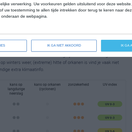
lijke verwerking. Uw voorkeuren gelden uitsluitend voor deze website
of uw toestemming te allen tijde intrekken door terug te keren naar deze
" onderaan de webpagina.
IES
IK GA NIET AKKOORD
IK GA
taalbeeld van het klimaat en de mogelijke weersomstandigheden
p winters weer, (extreme) hitte of orkanen is vind je vaak niet
ndige extra klimaatinfo.
kans op
kans op orkanen
zonzekerheid
UV-index
langdurige
(cyclonen)
neerslag
UV 0-3
UV 0-3
UV 3-6