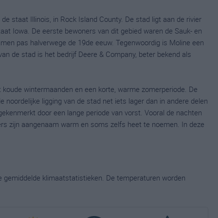
e staat Illinois, in Rock Island County. De stad ligt aan de rivier
staat Iowa. De eerste bewoners van dit gebied waren de Sauk- en
amen pas halverwege de 19de eeuw. Tegenwoordig is Moline een
van de stad is het bedrijf Deere & Company, beter bekend als
et koude wintermaanden en een korte, warme zomerperiode. De
 noordelijke ligging van de stad net iets lager dan in andere delen
gekenmerkt door een lange periode van vorst. Vooral de nachten
omers zijn aangenaam warm en soms zelfs heet te noemen. In deze
ge gemiddelde klimaatstatistieken. De temperaturen worden