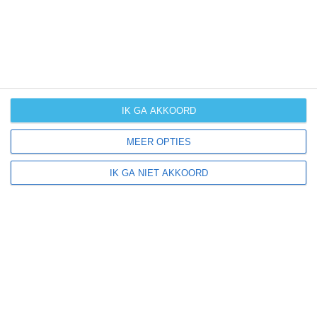
IK GA AKKOORD
MEER OPTIES
IK GA NIET AKKOORD
McCall ligt in:
Amerika