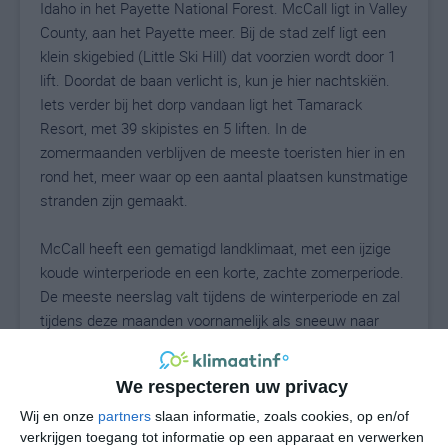
Idaho in het Payette National Forest. McCall ligt in Valley
County, aan het Payette meer. Bij de stad zelf ligt een
klein skigebied (Little Ski Hill) dat voorzien wordt door 1
lift. Doordat de baan verlicht is, kun je hier nachtskiën.
Iets verder bij het dorp vandaan ligt het Tamarack
Resort, met 39 skipistes en 5 liften. In de
zomermaanden verblijven de meeste toeristen hier in en
rond het, meer waar op een aantal plaatsen kunstmatige
stranden zijn gemaakt.
McCall heeft een gematigd landklimaat, met een ijzige
koude winterperiode en een korte, zachte zomerperiode.
De meeste neerslag valt tijdens de winterperiode en zal
tijdens deze maanden voornamelijk als sneeuw naar
beneden komen. De zomers zijn kort maar aangenaam,
met gemiddelde dagtemperaturen net onder de 30
We respecteren uw privacy
graden Celsius.
Wij en onze
partners
slaan informatie, zoals cookies, op en/of
Klimaatcijfers
verkrijgen toegang tot informatie op een apparaat en verwerken