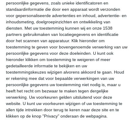
persoonlijke gegevens, zoals unieke identificatoren en
Onderstaande cijfers zijn gebaseerd op langjarige
standaardinformatie die door een apparaat wordt verzonden
voor gepersonaliseerde advertenties en inhoud, advertentie- en
gemiddelde klimaatstatistieken. De temperaturen
inhoudsmeting, doelgroepinzichten en ontwikkeling van
worden weergegeven in graden Celsius (°C).
diensten.
Met uw toestemming kunnen wij en onze 1538
partners gebruikmaken van locatiegegevens en identificatie
januari
februari
maart
door het scannen van apparatuur. Klik hieronder om
toestemming te geven voor bovengenoemde verwerking van uw
persoonlijke gegevens voor deze doeleinden. U kunt ook
maximum
-2℃
2℃
5℃
hieronder klikken om toestemming te weigeren of meer
temperatuur
gedetailleerde informatie te bekijken en uw
toestemmingskeuzes wijzigen alvorens akkoord te gaan.
Houd
er rekening mee dat voor bepaalde verwerkingen van uw
minimum
persoonlijke gegevens uw toestemming niet nodig is, maar u
-14℃
-12℃
-9℃
heeft het recht om bezwaar te maken tegen dergelijke
temperatuur
verwerking. Uw voorkeuren gelden uitsluitend voor deze
website. U kunt uw voorkeuren wijzigen of uw toestemming te
allen tijde intrekken door terug te keren naar deze site en te
uren
klikken op de knop "Privacy" onderaan de webpagina.
3
5
7
zonneschijn
per dag