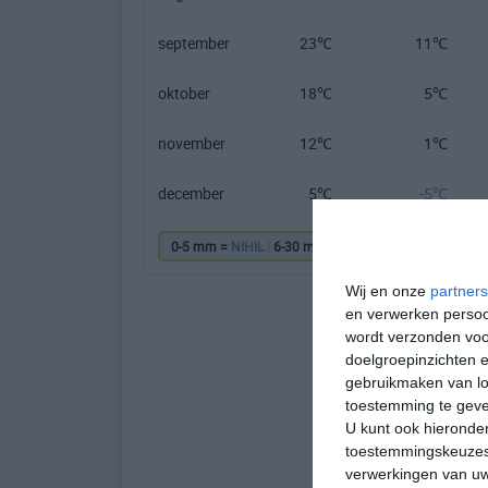
september
23℃
11℃
oktober
18℃
5℃
november
12℃
1℃
december
5℃
-5℃
0-5 mm =
NIHIL
|
6-30 mm =
|
31-60 mm =
|
61
Wij en onze
partners
en verwerken persoon
wordt verzonden voo
doelgroepinzichten e
gebruikmaken van loc
toestemming te gev
U kunt ook hieronder
toestemmingskeuzes 
verwerkingen van uw