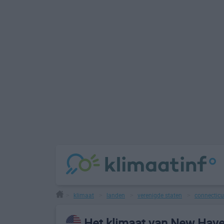
klimaat
landen
verenigde staten
connecticu
>
>
>
>
Het klimaat van New Hav