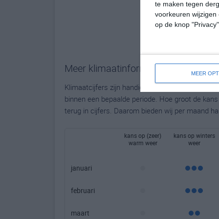
te maken tegen derge
voorkeuren wijzigen 
op de knop "Privacy
Meer klimaatinformatie
MEER OPT
Klimaatcijfers zijn handig, maar bieden geen to
binnen een bepaalde periode. Hoe groot de kans o
terug in cijfers. Daarom bieden wij per maand ha
kans op (zeer)
kans op winters
warm weer
weer
januari
februari
maart