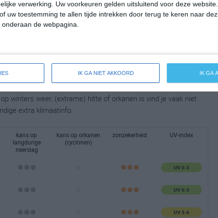
lijke verwerking. Uw voorkeuren gelden uitsluitend voor deze website
of uw toestemming te allen tijde intrekken door terug te keren naar deze
" onderaan de webpagina.
IES
IK GA NIET AKKOORD
IK GA
taalbeeld van het klimaat en de mogelijke weersomstandigheden
p winters weer, (extreme) hitte of orkanen is vind je vaak niet
ndige extra klimaatinfo.
kans op
kans op orkanen
zonzekerheid
UV-index
langdurige
(cyclonen)
neerslag
UV 0-3
UV 0-3
UV 3-6