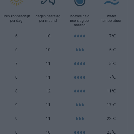
uren zonneschijn
dagen neerslag
hoeveelheid
water
per dag
per maand
neerslag per
temperatuur
maand
6
10
7℃
6
10
5℃
7
11
5℃
8
11
7℃
8
12
11℃
9
11
17℃
9
11
22℃
8
10
23℃