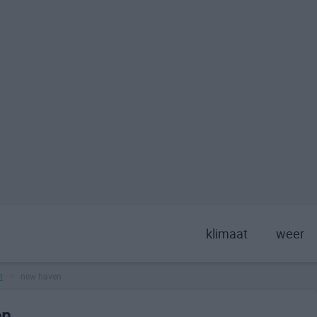
klimaat
weer
t
new haven
>
en