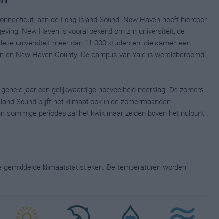
Connecticut, aan de Long Island Sound. New Haven heeft hierdoor
eving. New Haven is vooral bekend om zijn universiteit, de
 deze universiteit meer dan 11.000 studenten, die samen een
ven en New Haven County. De campus van Yale is wereldberoemd,
.
ehele jaar een gelijkwaardige hoeveelheid neerslag. De zomers
Island Sound blijft het klimaat ook in de zomermaanden
in sommige periodes zal het kwik maar zelden boven het nulpunt
ge gemiddelde klimaatstatistieken. De temperaturen worden