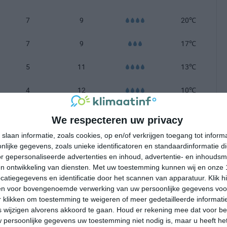
7
9
20℃
7
9
17℃
5
11
13℃
4
12
10℃
-100 mm =
|
101-200 mm =
|
meer dan 200 mm =
We respecteren uw privacy
slaan informatie, zoals cookies, op en/of verkrijgen toegang tot infor
lijke gegevens, zoals unieke identificatoren en standaardinformatie d
r gepersonaliseerde advertenties en inhoud, advertentie- en inhoudsm
n ontwikkeling van diensten.
Met uw toestemming kunnen wij en onze 
atiegegevens en identificatie door het scannen van apparatuur. Klik 
en voor bovengenoemde verwerking van uw persoonlijke gegevens voo
 klikken om toestemming te weigeren of meer gedetailleerde informatie
wijzigen alvorens akkoord te gaan.
Houd er rekening mee dat voor b
 persoonlijke gegevens uw toestemming niet nodig is, maar u heeft h