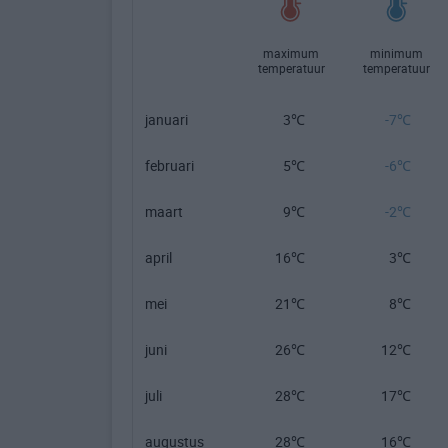
maximum
minimum
temperatuur
temperatuur
januari
3℃
-7℃
februari
5℃
-6℃
maart
9℃
-2℃
april
16℃
3℃
mei
21℃
8℃
juni
26℃
12℃
juli
28℃
17℃
augustus
28℃
16℃