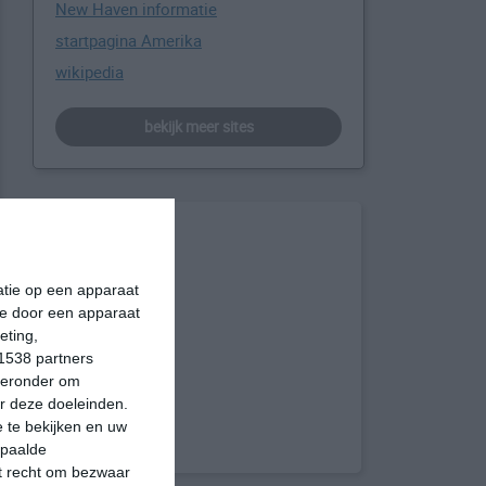
New Haven informatie
startpagina Amerika
wikipedia
bekijk meer sites
matie op een apparaat
ie door een apparaat
eting,
1538 partners
hieronder om
r deze doeleinden.
 te bekijken en uw
epaalde
et recht om bezwaar