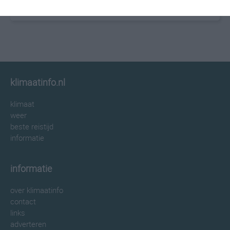
klimaatinfo.nl
klimaat
weer
beste reistijd
informatie
informatie
over klimaatinfo
contact
links
adverteren