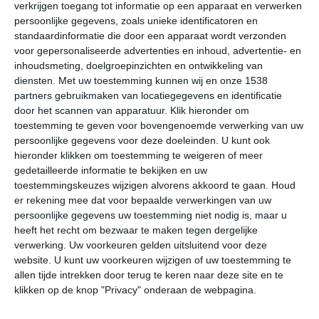
verkrijgen toegang tot informatie op een apparaat en verwerken
Onderstaande cijfers zijn gebaseerd op langjarige
persoonlijke gegevens, zoals unieke identificatoren en
standaardinformatie die door een apparaat wordt verzonden
gemiddelde klimaatstatistieken. De temperaturen
voor gepersonaliseerde advertenties en inhoud, advertentie- en
worden weergegeven in graden Celsius (°C).
inhoudsmeting, doelgroepinzichten en ontwikkeling van
diensten.
Met uw toestemming kunnen wij en onze 1538
januari
februari
maart
partners gebruikmaken van locatiegegevens en identificatie
door het scannen van apparatuur. Klik hieronder om
toestemming te geven voor bovengenoemde verwerking van uw
maximum
2℃
4℃
5℃
persoonlijke gegevens voor deze doeleinden. U kunt ook
temperatuur
hieronder klikken om toestemming te weigeren of meer
gedetailleerde informatie te bekijken en uw
toestemmingskeuzes wijzigen alvorens akkoord te gaan.
Houd
er rekening mee dat voor bepaalde verwerkingen van uw
minimum
-3℃
-2℃
-1℃
persoonlijke gegevens uw toestemming niet nodig is, maar u
temperatuur
heeft het recht om bezwaar te maken tegen dergelijke
verwerking. Uw voorkeuren gelden uitsluitend voor deze
website. U kunt uw voorkeuren wijzigen of uw toestemming te
uren
allen tijde intrekken door terug te keren naar deze site en te
2
3
3
zonneschijn
klikken op de knop "Privacy" onderaan de webpagina.
per dag