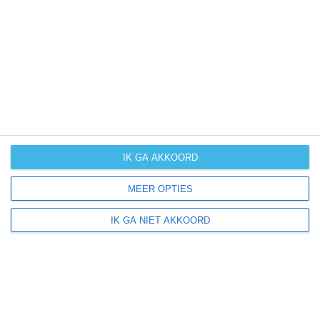
UV-index
UV 0-3
UV 0-3
UV 0-3
UV 0-3
klik
hier
voor uitleg over de symbolen
IK GA AKKOORD
MEER OPTIES
IK GA NIET AKKOORD