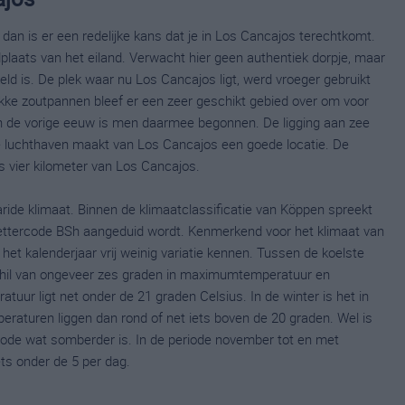
 dan is er een redelijke kans dat je in Los Cancajos terechtkomt.
plaats van het eiland. Verwacht hier geen authentiek dorpje, maar
ld is. De plek waar nu Los Cancajos ligt, werd vroeger gebruikt
kke zoutpannen bleef er een zeer geschikt gebied over om voor
van de vorige eeuw is men daarmee begonnen. De ligging aan zee
e luchthaven maakt van Los Cancajos een goede locatie. De
s vier kilometer van Los Cancajos.
ide klimaat. Binnen de klimaatclassificatie van Köppen spreekt
ettercode BSh aangeduid wordt. Kenmerkend voor het klimaat van
et kalenderjaar vrij weinig variatie kennen. Tussen de koelste
il van ongeveer zes graden in maximumtemperatuur en
ur ligt net onder de 21 graden Celsius. In de winter is het in
turen liggen dan rond of net iets boven de 20 graden. Wel is
iode wat somberder is. In de periode november tot en met
ets onder de 5 per dag.