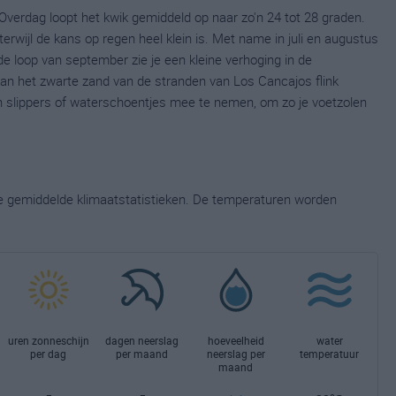
Overdag loopt het kwik gemiddeld op naar zo'n 24 tot 28 graden.
terwijl de kans op regen heel klein is. Met name in juli en augustus
e loop van september zie je een kleine verhoging in de
n het zwarte zand van de stranden van Los Cancajos flink
slippers of waterschoentjes mee te nemen, om zo je voetzolen
ge gemiddelde klimaatstatistieken. De temperaturen worden
uren zonneschijn
dagen neerslag
hoeveelheid
water
per dag
per maand
neerslag per
temperatuur
maand