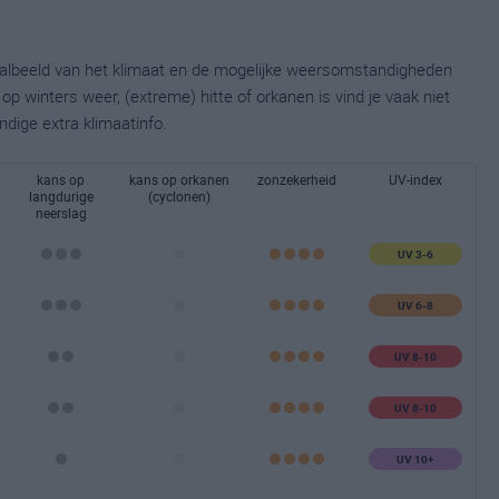
taalbeeld van het klimaat en de mogelijke weersomstandigheden
p winters weer, (extreme) hitte of orkanen is vind je vaak niet
ndige extra klimaatinfo.
kans op
kans op orkanen
zonzekerheid
UV-index
langdurige
(cyclonen)
neerslag
UV 3-6
UV 6-8
UV 8-10
UV 8-10
UV 10+