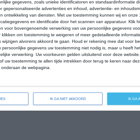
lijke gegevens, zoals unieke identificatoren en standaardinformatie d
5
7
22℃
r gepersonaliseerde advertenties en inhoud, advertentie- en inhoudsm
n ontwikkeling van diensten.
Met uw toestemming kunnen wij en onze 
5
8
21℃
atiegegevens en identificatie door het scannen van apparatuur. Klik 
en voor bovengenoemde verwerking van uw persoonlijke gegevens voo
-100 mm =
|
101-200 mm =
|
meer dan 200 mm =
 klikken om toestemming te weigeren of meer gedetailleerde informatie
wijzigen alvorens akkoord te gaan.
Houd er rekening mee dat voor b
 persoonlijke gegevens uw toestemming niet nodig is, maar u heeft h
lijke verwerking. Uw voorkeuren gelden uitsluitend voor deze website
of uw toestemming te allen tijde intrekken door terug te keren naar deze
" onderaan de webpagina.
IES
IK GA NIET AKKOORD
IK GA