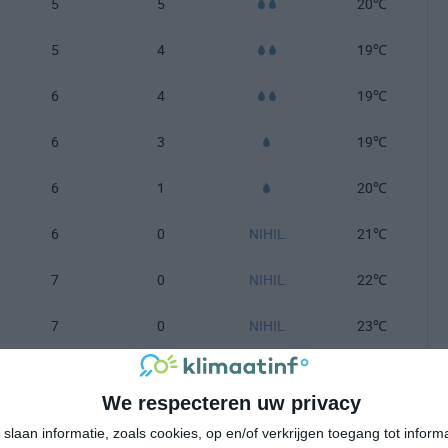
5
5
20℃
5
4
19℃
6
4
19℃
6
3
19℃
6
1
20℃
6
0
NIHIL
21℃
7
0
NIHIL
22℃
7
0
NIHIL
23℃
6
2
24℃
We respecteren uw privacy
6
5
23℃
slaan informatie, zoals cookies, op en/of verkrijgen toegang tot infor