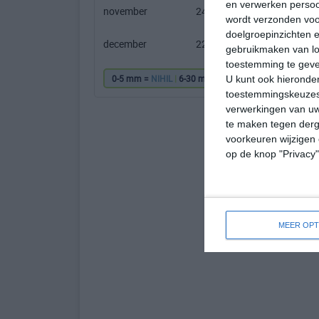
en verwerken persoon
november
24℃
18℃
wordt verzonden voo
doelgroepinzichten e
december
22℃
16℃
gebruikmaken van loc
toestemming te gev
0-5 mm =
NIHIL
|
6-30 mm =
|
31-60 mm =
|
61
U kunt ook hieronder
toestemmingskeuzes 
verwerkingen van uw
te maken tegen derge
voorkeuren wijzigen 
op de knop "Privacy
MEER OPT