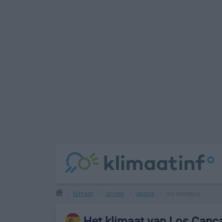
klimaat
landen
spanje
los cancajos
>
>
>
>
Het klimaat van Los Canc