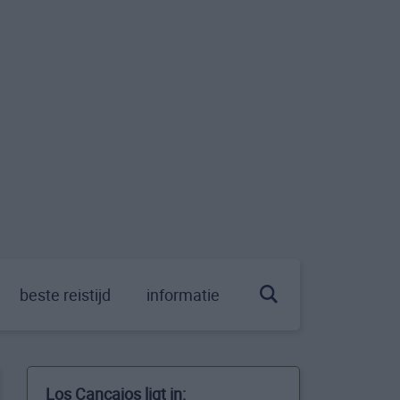
beste reistijd
informatie
Los Cancajos ligt in: