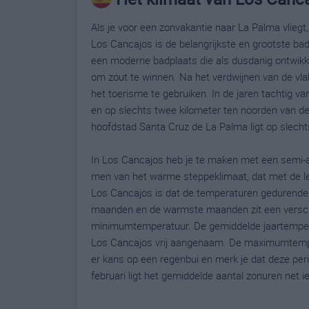
Als je voor een zonvakantie naar La Palma vliegt,
Los Cancajos is de belangrijkste en grootste bad
een moderne badplaats die als dusdanig ontwikke
om zout te winnen. Na het verdwijnen van de vla
het toerisme te gebruiken. In de jaren tachtig 
en op slechts twee kilometer ten noorden van d
hoofdstad Santa Cruz de La Palma ligt op slecht
In Los Cancajos heb je te maken met een semi-ar
men van het warme steppeklimaat, dat met de l
Los Cancajos is dat de temperaturen gedurende h
maanden en de warmste maanden zit een versch
minimumtemperatuur. De gemiddelde jaartemperatu
Los Cancajos vrij aangenaam. De maximumtempera
er kans op een regenbui en merk je dat deze per
februari ligt het gemiddelde aantal zonuren net i