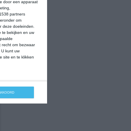
ie door een apparaat
eting,
1538 partners
hieronder om
r deze doeleinden.
 te bekijken en uw
epaalde
et recht om bezwaar
. U kunt uw
 site en te klikken
 AKKOORD