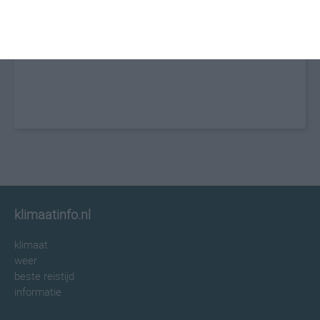
klimaatinfo.nl
klimaat
weer
beste reistijd
informatie