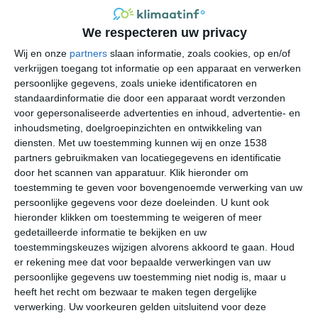
onder de invloed staat van de Noordzee en de Warme
Golfstroom. Dit zorgt ervoor dat de temperaturen in de
We respecteren uw privacy
wintermaanden niet ver onder het vriespunt zakken en
Wij en onze
partners
slaan informatie, zoals cookies, op en/of
de zomermaanden niet te heet worden. Extremen zijn
verkrijgen toegang tot informatie op een apparaat en verwerken
natuurlijk nooit uit te sluiten. De neerslag is gelijkmatig
persoonlijke gegevens, zoals unieke identificatoren en
over het jaar verdeeld en zal tijdens de koudste
standaardinformatie die door een apparaat wordt verzonden
winterdagen vooral als sneeuw of natte sneeuw naar
voor gepersonaliseerde advertenties en inhoud, advertentie- en
beneden komen.
inhoudsmeting, doelgroepinzichten en ontwikkeling van
diensten.
Met uw toestemming kunnen wij en onze 1538
partners gebruikmaken van locatiegegevens en identificatie
door het scannen van apparatuur. Klik hieronder om
toestemming te geven voor bovengenoemde verwerking van uw
persoonlijke gegevens voor deze doeleinden. U kunt ook
hieronder klikken om toestemming te weigeren of meer
gedetailleerde informatie te bekijken en uw
toestemmingskeuzes wijzigen alvorens akkoord te gaan.
Houd
er rekening mee dat voor bepaalde verwerkingen van uw
persoonlijke gegevens uw toestemming niet nodig is, maar u
heeft het recht om bezwaar te maken tegen dergelijke
verwerking. Uw voorkeuren gelden uitsluitend voor deze