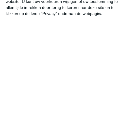
website. U kunt uw voorkeuren wijzigen of uw toestemming te
allen tijde intrekken door terug te keren naar deze site en te
klikken op de knop "Privacy" onderaan de webpagina.
De gemiddelde middagtemperaturen liggen in Dordrecht
in de winter enkele graden boven het vriespunt. Vanaf
maart zie je de temperaturen in stappen omhoog gaan.
Uiteindelijk zijn juli en augustus de warmste maanden.
Meestal komen de thermometers dan ergens tussen de
20 en 24 graden uit. In het voorjaar kan het langs de
waterkant wat frisser aanvoelen. Dat komt door het
relatief koele water. Als de wind daar overheen blaast,
wordt de lucht voor het gevoel wat koeler.
Klimaatcijfers
Onderstaande cijfers zijn gebaseerd op langjarige
gemiddelde klimaatstatistieken. De temperaturen
worden weergegeven in graden Celsius (°C).
januari
februari
maart