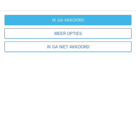
langdurige
neerslag
IK GA AKKOORD
kans op
orkanen
MEER OPTIES
(cyclonen)
IK GA NIET AKKOORD
zonzekerheid
UV-index
UV 0-3
UV 0-3
UV 0-3
UV 3-6
klik
hier
voor uitleg over de symbolen