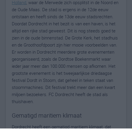
Holland
, waar de Merwede zich opsplitst in de Noord en
de Oude Maas. De stad is ergens in de 12de eeuw
ontstaan en heeft sinds de 13de eeuw stadsrechten.
Doordat Dordrecht in het bezit is van een haven, is het
altijd een rijke stad geweest. Dit is nog steeds goed te
zien in de oude binnenstad. De Grote Kerk, het stadhuis
en de Groothoofdpoort zijn hier mooie voorbeelden van.
Er worden in Dordrecht meerdere grote evenementen
georganiseerd, zoals de Dordtse Boekenmarkt waar
ieder jaar meer dan 100.000 mensen op afkomen. Het
grootste evenement is het tweejaarlijkse driedaagse
festival Dordt in Stoom, dat geheel in teken staat van
stoommachines. Dit festival trekt meer dan een kwart
miljoen bezoekers. FC Dordrecht heeft de stad als
thuishaven.
Gematigd maritiem klimaat
Dordrecht heeft een gematigd maritiem klimaat, dat