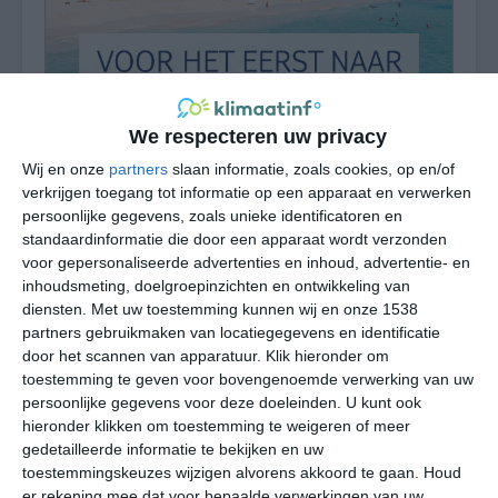
We respecteren uw privacy
Wij en onze
partners
slaan informatie, zoals cookies, op en/of
verkrijgen toegang tot informatie op een apparaat en verwerken
persoonlijke gegevens, zoals unieke identificatoren en
Shark Bay heeft een tropisch savanneklimaat, waarbij de
standaardinformatie die door een apparaat wordt verzonden
hoeveelheid neerslag op jaarbasis beperkt blijft tot
voor gepersonaliseerde advertenties en inhoud, advertentie- en
minder dan driehonderd millimeter per jaar. De eerste
inhoudsmeting, doelgroepinzichten en ontwikkeling van
helft van het jaar is zo goed als helemaal droog. De
diensten.
Met uw toestemming kunnen wij en onze 1538
neerslag in Shark Bay valt vooral in de maanden
partners gebruikmaken van locatiegegevens en identificatie
augustus en september. Met temperaturen die overdag
door het scannen van apparatuur. Klik hieronder om
toestemming te geven voor bovengenoemde verwerking van uw
vrijwel constant tussen de 24 en 29 graden liggen is het
persoonlijke gegevens voor deze doeleinden. U kunt ook
in Shark Bay eigenlijk continu aangenaam warm. Het
hieronder klikken om toestemming te weigeren of meer
wordt zelden echt heet, dit komt door de constante
gedetailleerde informatie te bekijken en uw
zeewind die ervoor zorgt dat de gevoelstemperatuur
toestemmingskeuzes wijzigen alvorens akkoord te gaan.
Houd
standaard enkele graden lager ligt dan de daadwerkelijke
er rekening mee dat voor bepaalde verwerkingen van uw