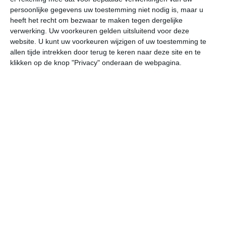
temperatuur. Als de wind wat gaat liggen, dan voel je dat
persoonlijke gegevens uw toestemming niet nodig is, maar u
gelijk. Door deze wind voelt de zonnekracht ook minder
heeft het recht om bezwaar te maken tegen dergelijke
verwerking. Uw voorkeuren gelden uitsluitend voor deze
sterk dan dat hij daadwerkelijk is, het is op Santiago altijd
website. U kunt uw voorkeuren wijzigen of uw toestemming te
verstandig om jezelf goed in te smeren met een
allen tijde intrekken door terug te keren naar deze site en te
zonnebrand met een hoge factor.
klikken op de knop "Privacy" onderaan de webpagina.
De beste periode om Shark Bay en het eiland Sl te
bezoeken is tijdens de eerste maanden van het jaar. In
deze periode heb je grote kans aangenaam zomerweer
en is de kans op langdurige neerslag nihil. De
gemiddelde dagtemperaturen liggen in deze periode
rond de vijfentwintig graden Celsius.