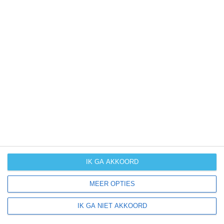
Meer klimaatinformatie
Klimaatcijfers zijn handig, maar bieden geen totaalbeeld
van het klimaat en de mogelijke weersomstandigheden
binnen een bepaalde periode. Hoe groot de kans op
winters weer, (extreme) hitte of orkanen is vind je vaak
niet terug in cijfers. Daarom bieden wij per maand
handige extra klimaatinfo.
IK GA AKKOORD
januari
februari
maart
april
MEER OPTIES
kans op
(zeer) warm
IK GA NIET AKKOORD
weer