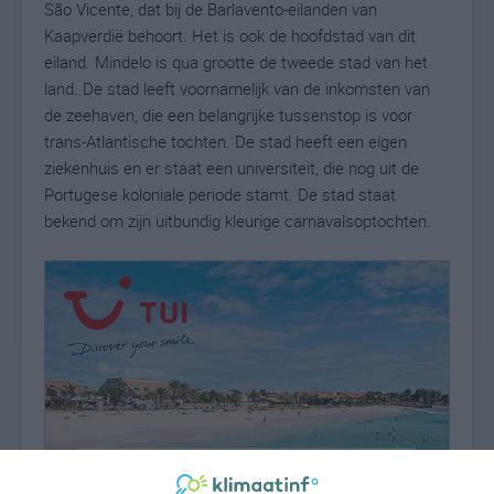
São Vicente, dat bij de Barlavento-eilanden van
Kaapverdië behoort. Het is ook de hoofdstad van dit
eiland. Mindelo is qua grootte de tweede stad van het
land. De stad leeft voornamelijk van de inkomsten van
de zeehaven, die een belangrijke tussenstop is voor
trans-Atlantische tochten. De stad heeft een eigen
ziekenhuis en er staat een universiteit, die nog uit de
Portugese koloniale periode stamt. De stad staat
bekend om zijn uitbundig kleurige carnavalsoptochten.