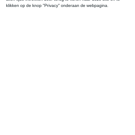
Onderstaande cijfers zijn gebaseerd op langjarige
klikken op de knop "Privacy" onderaan de webpagina.
gemiddelde klimaatstatistieken. De temperaturen
worden weergegeven in graden Celsius (°C).
januari
februari
maart
maximum
22℃
22℃
23℃
temperatuur
minimum
16℃
16℃
16℃
temperatuur
uren
7
8
9
zonneschijn
per dag