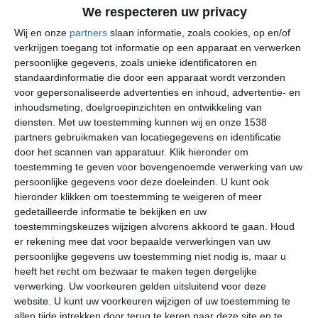
We respecteren uw privacy
Wij en onze
partners
slaan informatie, zoals cookies, op en/of
verkrijgen toegang tot informatie op een apparaat en verwerken
persoonlijke gegevens, zoals unieke identificatoren en
standaardinformatie die door een apparaat wordt verzonden
Mindelo heeft een tropisch savanneklimaat. Dit klimaat
voor gepersonaliseerde advertenties en inhoud, advertentie- en
inhoudsmeting, doelgroepinzichten en ontwikkeling van
kenmerkt zich door een vrij constante hoge temperatuur
diensten.
Met uw toestemming kunnen wij en onze 1538
het gehele jaar door. Het is het hele jaar vrij droog, met
partners gebruikmaken van locatiegegevens en identificatie
uitzondering van de regenperiode in de maanden
door het scannen van apparatuur. Klik hieronder om
augustus, september, oktober. In deze maanden kan de
toestemming te geven voor bovengenoemde verwerking van uw
temperatuur ook iets omhoog gaan en voor een wat
persoonlijke gegevens voor deze doeleinden. U kunt ook
klam gevoel zorgen. Door de ligging in de oceaan waait
hieronder klikken om toestemming te weigeren of meer
er uiteraard altijd wind door de stad. Afhankelijk van de
gedetailleerde informatie te bekijken en uw
toestemmingskeuzes wijzigen alvorens akkoord te gaan.
Houd
herkomst kan deze zorgen voor verkoeling of juist een
er rekening mee dat voor bepaalde verwerkingen van uw
temperatuursverhogend effect. De wind vanuit de
persoonlijke gegevens uw toestemming niet nodig is, maar u
Sahara wordt ook wel de harmattan genoemd.
heeft het recht om bezwaar te maken tegen dergelijke
verwerking. Uw voorkeuren gelden uitsluitend voor deze
Klimaatcijfers
website. U kunt uw voorkeuren wijzigen of uw toestemming te
allen tijde intrekken door terug te keren naar deze site en te