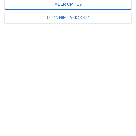
MEER OPTIES
klik
hier
voor uitleg over de symbolen
IK GA NIET AKKOORD