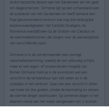
drukst bezochte dorpen aan het Gardameer als het gaat
om dagjesmensen. Sirmione ligt op een schiereiland aan
de zuidoever van het Gardameer en heeft behalve een
fraai geconserveerd centrum ook nog drie belangrijke
bezienswaardigheden: het Castello Scaligero, de
Romeinse overblijfselen bij de Grotten van Catullus en
de warmwaterbronnen, die zorgen voor de aanwezigheid
van verschillende spa's.
Sirmione is in de zomermaanden een zonnige
vakantiebestemming, waarbij de zon uitbundig schijnt,
maar er ook regen- of onweersbuien mogelijk zijn.
Binnen Sirmione merk je in de avonduren wel een
verschil in de temperatuur aan het water en in de
straatjes in het centrum. Daar kan een verschil in zitten
van twee tot drie graden, omdat de bestrating en stenen
de warmte langer vasthouden. Op zomerse dagen is het
daarom vooral aan het water aangenaam om 's avonds
buiten te vertoeven.