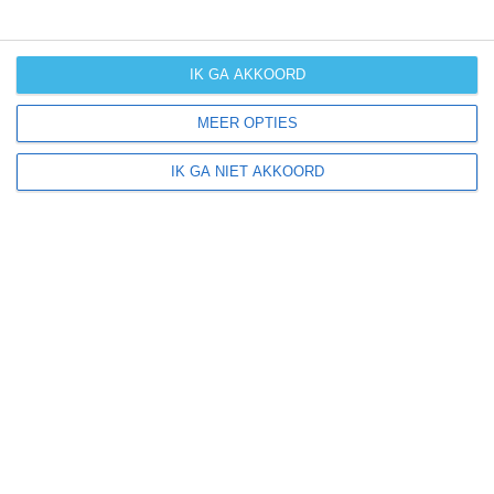
langdurige
neerslag
IK GA AKKOORD
kans op
orkanen
MEER OPTIES
(cyclonen)
IK GA NIET AKKOORD
zonzekerheid
UV-index
UV 0-3
UV 0-3
UV 3-6
UV 3-6
klik
hier
voor uitleg over de symbolen