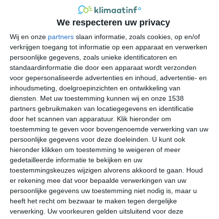
We respecteren uw privacy
Wij en onze
partners
slaan informatie, zoals cookies, op en/of
verkrijgen toegang tot informatie op een apparaat en verwerken
persoonlijke gegevens, zoals unieke identificatoren en
standaardinformatie die door een apparaat wordt verzonden
voor gepersonaliseerde advertenties en inhoud, advertentie- en
inhoudsmeting, doelgroepinzichten en ontwikkeling van
diensten.
Met uw toestemming kunnen wij en onze 1538
partners gebruikmaken van locatiegegevens en identificatie
door het scannen van apparatuur. Klik hieronder om
toestemming te geven voor bovengenoemde verwerking van uw
persoonlijke gegevens voor deze doeleinden. U kunt ook
hieronder klikken om toestemming te weigeren of meer
Zeeklimaat
gedetailleerde informatie te bekijken en uw
toestemmingskeuzes wijzigen alvorens akkoord te gaan.
Houd
Sirmione heeft door de noordelijke ligging in Italië een
er rekening mee dat voor bepaalde verwerkingen van uw
zeeklimaat. De invloed van de Middellandse Zee zorgt
persoonlijke gegevens uw toestemming niet nodig is, maar u
ervoor dat de temperaturen in de zomer- en
heeft het recht om bezwaar te maken tegen dergelijke
wintermaanden enigszins getemperd worden, maar het
verwerking. Uw voorkeuren gelden uitsluitend voor deze