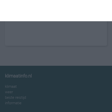
klimaatinfo.nl
klimaat
weer
beste reistijd
informatie