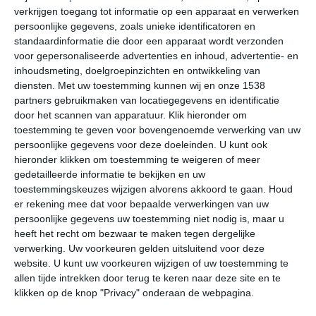
invloed op het klimaat. De zeewind heeft iets minder grip
verkrijgen toegang tot informatie op een apparaat en verwerken
persoonlijke gegevens, zoals unieke identificatoren en
op het klimaat, waardoor de temperaturen in de
standaardinformatie die door een apparaat wordt verzonden
zomerperiode net wat warmer aan kunnen voelen. Door
voor gepersonaliseerde advertenties en inhoud, advertentie- en
de hogere ligging zal de gemiddelde temperatuur juist
inhoudsmeting, doelgroepinzichten en ontwikkeling van
weer wat lager liggen, zodat het weer in Savoca niet veel
diensten.
Met uw toestemming kunnen wij en onze 1538
zal afwijken van de andere plaatsen in de omgeving. De
partners gebruikmaken van locatiegegevens en identificatie
meeste neerslag kun je verwachten in de eerste
door het scannen van apparatuur. Klik hieronder om
maanden van het jaar, de zomers zijn er droog.
toestemming te geven voor bovengenoemde verwerking van uw
persoonlijke gegevens voor deze doeleinden. U kunt ook
hieronder klikken om toestemming te weigeren of meer
Klimaatcijfers
gedetailleerde informatie te bekijken en uw
toestemmingskeuzes wijzigen alvorens akkoord te gaan.
Houd
Onderstaande cijfers zijn gebaseerd op langjarige
er rekening mee dat voor bepaalde verwerkingen van uw
gemiddelde klimaatstatistieken. De temperaturen
persoonlijke gegevens uw toestemming niet nodig is, maar u
worden weergegeven in graden Celsius (°C).
heeft het recht om bezwaar te maken tegen dergelijke
verwerking. Uw voorkeuren gelden uitsluitend voor deze
januari
februari
maart
website. U kunt uw voorkeuren wijzigen of uw toestemming te
allen tijde intrekken door terug te keren naar deze site en te
klikken op de knop "Privacy" onderaan de webpagina.
maximum
14℃
14℃
15℃
temperatuur