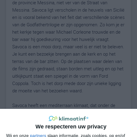
de provincie Messina, niet ver van de Straat van
Messina. Savoca ligt verscholen in de heuvels van Sicilië
en is vooral bekend van het feit dat verschillende scènes
van de Godfathertrilogie er zijn opgenomen. Zo kom je er
het kerkje tegen waar Michael Corleone trouwde en de
bar waar hij goedkeuring voor het huwelijk vraagt.
Savoca is een mooi dorp, maar veel is er niet te beleven.
Je kunt een bezoekje brengen aan de kerk en op het
terras van de bar zitten. Op de plaatsen waar delen van
de films zijn gedraaid, staan borden met uitleg en op het
uitkijkpunt staat een spiegel in de vorm van Ford
Coppola. Toch is het dorp mede door zijn unieke ligging
de moeite van het bezoeken waard.
Savoca heeft een mediterraan klimaat, dat onder de
invloed staat van de Straat van Messina en de rest van
de middellandse Zee. Deze invloed zorgt ervoor dat het
We respecteren uw privacy
klimaat wat getemperd wordt. Ook de ligging op iets
meer dan driehonderd meter boven zeeniveau heeft
Wij en onze
partners
slaan informatie, zoals cookies, op en/of