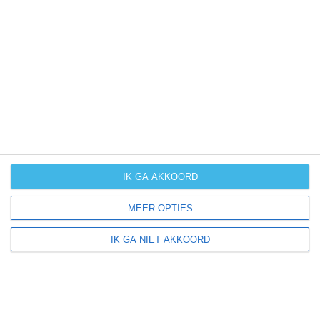
kans op
orkanen
(cyclonen)
zonzekerheid
UV-index
UV 0-3
UV 0-3
UV 3-6
UV 3-6
klik
hier
voor uitleg over de symbolen
IK GA AKKOORD
MEER OPTIES
IK GA NIET AKKOORD