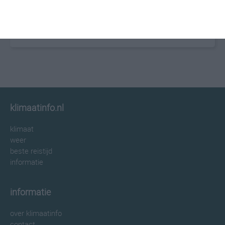
klimaatinfo.nl
klimaat
weer
beste reistijd
informatie
informatie
over klimaatinfo
contact