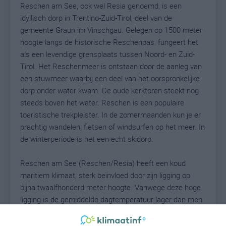
Reschen am See, ook wel Resia genoemd, is een
idyllisch dorp in Trentino-Zuid-Tirol, deel van de
gemeente Graun im Vinschgau. Gelegen op 1500 meter
hoogte langs de historische Reschenpas, fungeert het
als een levendige grensplaats tussen Noord- en Zuid-
Tirol. Het Reschenmeer is ontstaan door de aanleg van
een stuwmeer waarbij een deel van het oorspronkelijke
dorp onder water kwam. De oude kerktoren steekt nog
steeds boven het water. Reschen is een populaire
toeristische trekpleister. In de zomermaanden kun je er
prachtig wandelen, fietsen of windsurfen op het meer. In
de winterperiode is het een echt skidorp.
Reschen am See (Reschen/Resia) heeft een koud
maritiem klimaat, sterk beïnvloed door zijn ligging op
bijna twaalfhonderd meter hoogte. Vanwege deze hoge
ligging is de gemiddelde dagtemperatuur lager dan men
zou verwachten voor dit klimaattype. De jaarlijkse
dagelijkse temperatuurschommelingen zijn echter niet