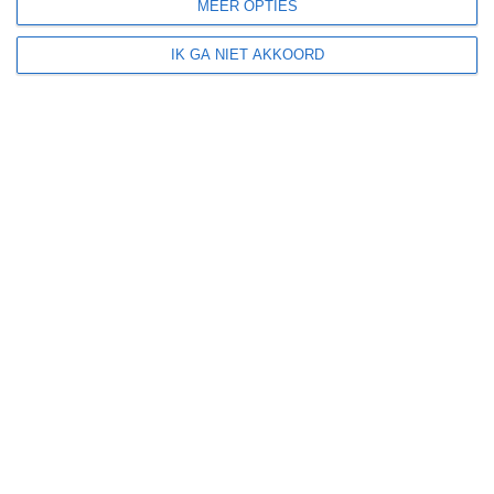
MEER OPTIES
UV-index
UV 0-3
UV 0-3
UV 3-6
UV 3-6
IK GA NIET AKKOORD
klik
hier
voor uitleg over de symbolen