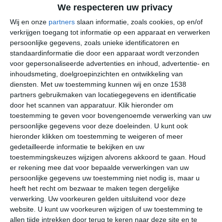
We respecteren uw privacy
significant genoeg in Reschen am See om te spreken
van een landklimaat, hoewel het er soms wel kenmerken
Wij en onze
partners
slaan informatie, zoals cookies, op en/of
verkrijgen toegang tot informatie op een apparaat en verwerken
van vertoont. De wintermaanden zijn koud, met
persoonlijke gegevens, zoals unieke identificatoren en
gemiddelde dagtemperaturen net boven het vriespunt. 's
standaardinformatie die door een apparaat wordt verzonden
Avonds en 's nachts is er een aanzienlijke kans op vorst,
voor gepersonaliseerde advertenties en inhoud, advertentie- en
en tijdens de koudste maanden kunnen langdurige
inhoudsmeting, doelgroepinzichten en ontwikkeling van
periodes van vorst voorkomen. Gedurende deze dagen
diensten.
Met uw toestemming kunnen wij en onze 1538
zal neerslag in Reschen am See vaak in de vorm van
partners gebruikmaken van locatiegegevens en identificatie
sneeuw vallen. De zomermaanden zijn aangenaam, met
door het scannen van apparatuur. Klik hieronder om
toestemming te geven voor bovengenoemde verwerking van uw
temperaturen net boven de twintig graden Celsius.
persoonlijke gegevens voor deze doeleinden. U kunt ook
hieronder klikken om toestemming te weigeren of meer
gedetailleerde informatie te bekijken en uw
toestemmingskeuzes wijzigen alvorens akkoord te gaan.
Houd
er rekening mee dat voor bepaalde verwerkingen van uw
persoonlijke gegevens uw toestemming niet nodig is, maar u
heeft het recht om bezwaar te maken tegen dergelijke
verwerking. Uw voorkeuren gelden uitsluitend voor deze
website. U kunt uw voorkeuren wijzigen of uw toestemming te
allen tijde intrekken door terug te keren naar deze site en te