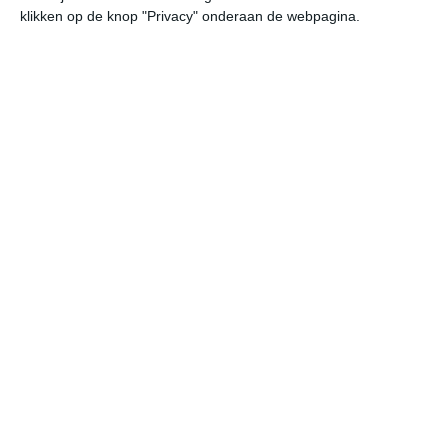
klikken op de knop "Privacy" onderaan de webpagina.
Klimaatcijfers
Onderstaande cijfers zijn gebaseerd op langjarige
gemiddelde klimaatstatistieken. De temperaturen
worden weergegeven in graden Celsius (°C).
januari
februari
maart
maximum
2℃
5℃
9℃
temperatuur
minimum
-6℃
-5℃
-1℃
temperatuur