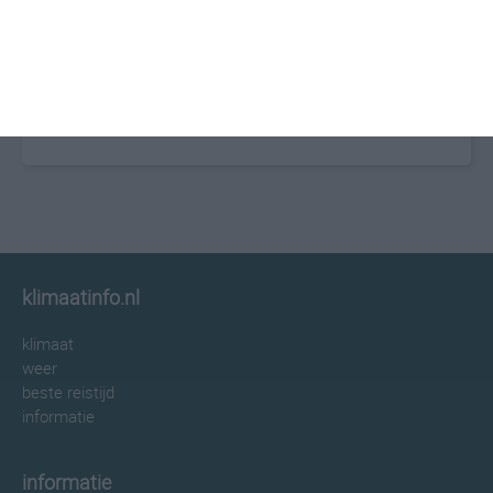
klimaatinfo.nl
klimaat
weer
beste reistijd
informatie
informatie