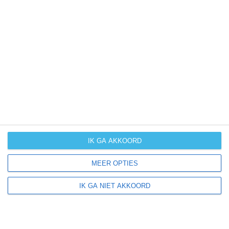
kans op
orkanen
(cyclonen)
zonzekerheid
UV-index
UV 0-3
UV 0-3
UV 3-6
UV 3-6
klik
hier
voor uitleg over de symbolen
IK GA AKKOORD
MEER OPTIES
IK GA NIET AKKOORD