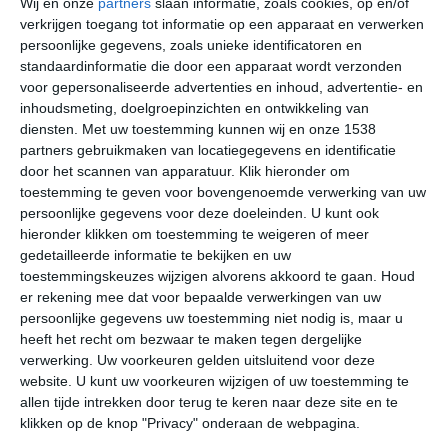
Wij en onze
partners
slaan informatie, zoals cookies, op en/of
voor dat de gevoelstemperatuur op de warmste dagen
verkrijgen toegang tot informatie op een apparaat en verwerken
van het jaar lager ligt door het verkoelende effect van de
persoonlijke gegevens, zoals unieke identificatoren en
wind. In de wintermaanden zorgt deze wind er juist voor
standaardinformatie die door een apparaat wordt verzonden
dat de gemiddelde gevoelstemperatuur net iets hoger
voor gepersonaliseerde advertenties en inhoud, advertentie- en
inhoudsmeting, doelgroepinzichten en ontwikkeling van
ligt.
diensten.
Met uw toestemming kunnen wij en onze 1538
partners gebruikmaken van locatiegegevens en identificatie
Klimaatcijfers
door het scannen van apparatuur. Klik hieronder om
toestemming te geven voor bovengenoemde verwerking van uw
Onderstaande cijfers zijn gebaseerd op langjarige
persoonlijke gegevens voor deze doeleinden. U kunt ook
gemiddelde klimaatstatistieken. De temperaturen
hieronder klikken om toestemming te weigeren of meer
worden weergegeven in graden Celsius (°C).
gedetailleerde informatie te bekijken en uw
toestemmingskeuzes wijzigen alvorens akkoord te gaan.
Houd
januari
februari
maart
er rekening mee dat voor bepaalde verwerkingen van uw
persoonlijke gegevens uw toestemming niet nodig is, maar u
heeft het recht om bezwaar te maken tegen dergelijke
maximum
12℃
13℃
15℃
verwerking. Uw voorkeuren gelden uitsluitend voor deze
temperatuur
website. U kunt uw voorkeuren wijzigen of uw toestemming te
allen tijde intrekken door terug te keren naar deze site en te
klikken op de knop "Privacy" onderaan de webpagina.