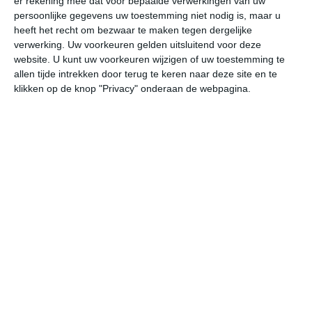
er rekening mee dat voor bepaalde verwerkingen van uw
sommige eilanden windluwe delen ontstaan. Op deze
persoonlijke gegevens uw toestemming niet nodig is, maar u
plaatsen zal de gevoelstemperatuur wat hoger liggen.
heeft het recht om bezwaar te maken tegen dergelijke
verwerking. Uw voorkeuren gelden uitsluitend voor deze
website. U kunt uw voorkeuren wijzigen of uw toestemming te
allen tijde intrekken door terug te keren naar deze site en te
klikken op de knop "Privacy" onderaan de webpagina.
Klimaatcijfers
Onderstaande cijfers zijn gebaseerd op langjarige
gemiddelde klimaatstatistieken. De temperaturen