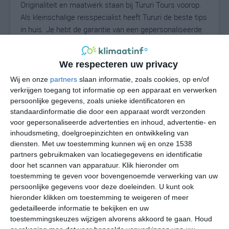
Originaliteit en maatwerk staan bij Tururi Tours voorop.
Als kleinschalige reisspecialist heeft Tururi de beste tips
in huis. Je hebt de garantie van een gepersonaliseerde
service en een pure ervaring op maat.
We respecteren uw privacy
De Isola la Maddalena heeft een mediterraan klimaat,
dat sterk beïnvloed wordt door de Tyrreense Zee. Door
Wij en onze
partners
slaan informatie, zoals cookies, op en/of
de invloed van de zee en de constante zeewind die er
verkrijgen toegang tot informatie op een apparaat en verwerken
persoonlijke gegevens, zoals unieke identificatoren en
waait, komen er rondom de Isola la Maddalena maar
standaardinformatie die door een apparaat wordt verzonden
weinig echte weersextremen voor. Het opwarmende
voor gepersonaliseerde advertenties en inhoud, advertentie- en
effect van het zeewater zorgt ervoor dat de gemiddelde
inhoudsmeting, doelgroepinzichten en ontwikkeling van
dagtemperatuur in de winterperiode niet snel onder de
diensten.
Met uw toestemming kunnen wij en onze 1538
tien graden zal zakken. Echte winterse temperaturen
partners gebruikmaken van locatiegegevens en identificatie
zullen er niet snel voorkomen. De zomers zijn er warm
door het scannen van apparatuur. Klik hieronder om
en aangenaam, met een gemiddelde dagtemperatuur
toestemming te geven voor bovengenoemde verwerking van uw
persoonlijke gegevens voor deze doeleinden. U kunt ook
die net onder de dertig graden Celsius ligt. Op de
hieronder klikken om toestemming te weigeren of meer
warmste dagen van het jaar zal de altijd aanwezige
gedetailleerde informatie te bekijken en uw
zeewind voor de nodige verkoeling zorgen. Door de
toestemmingskeuzes wijzigen alvorens akkoord te gaan.
Houd
ligging van sommige eilanden kunnen er tussen