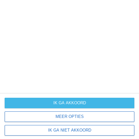
(zeer) warm
weer
kans op
winters weer
kans op
langdurige
neerslag
kans op
orkanen
(cyclonen)
IK GA AKKOORD
zonzekerheid
MEER OPTIES
UV-index
UV 0-3
UV 3-6
UV 3-6
UV 6-8
IK GA NIET AKKOORD
klik
hier
voor uitleg over de symbolen