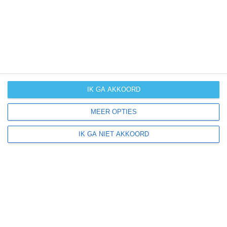
(zeer) warm
weer
kans op
winters weer
kans op
langdurige
IK GA AKKOORD
neerslag
MEER OPTIES
kans op
orkanen
IK GA NIET AKKOORD
(cyclonen)
zonzekerheid
UV-index
UV 0-3
UV 0-3
UV 3-6
UV 3-6
klik
hier
voor uitleg over de symbolen