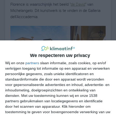
Florence is waarschijnlijk het beeld "
de David
" van
Michelangelo. Dit kunstwerk is te vinden in de Galleria
dell’Acccademia.
We respecteren uw privacy
Wij en onze
partners
slaan informatie, zoals cookies, op en/of
verkrijgen toegang tot informatie op een apparaat en verwerken
persoonlijke gegevens, zoals unieke identificatoren en
standaardinformatie die door een apparaat wordt verzonden
voor gepersonaliseerde advertenties en inhoud, advertentie- en
inhoudsmeting, doelgroepinzichten en ontwikkeling van
diensten.
Met uw toestemming kunnen wij en onze 1538
Mediteraan klimaat
partners gebruikmaken van locatiegegevens en identificatie
door het scannen van apparatuur. Klik hieronder om
Florence heeft een gematigd mediterraan klimaat, dat
toestemming te geven voor bovengenoemde verwerking van uw