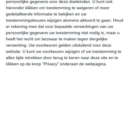
door de noordelijke ligging van de stad in Toscane
persoonlijke gegevens voor deze doeleinden. U kunt ook
lichtelijk wordt beïnvloed door het maritieme klimaat dat
hieronder klikken om toestemming te weigeren of meer
gedetailleerde informatie te bekijken en uw
meer noordelijk in de regio voorkomt. Deze invloed zorgt
toestemmingskeuzes wijzigen alvorens akkoord te gaan.
Houd
er onder andere voor dat de neerslagcijfers iets afwijken
er rekening mee dat voor bepaalde verwerkingen van uw
en dat de winterperiode er iets koeler is. De
persoonlijke gegevens uw toestemming niet nodig is, maar u
zomerperiode is warm, met een gemiddelde
heeft het recht om bezwaar te maken tegen dergelijke
dagtemperatuur tussen de vijfentwintig en dertig graden
verwerking. Uw voorkeuren gelden uitsluitend voor deze
Celsius. Op de warmste dagen van het jaar zal het kwik
website. U kunt uw voorkeuren wijzigen of uw toestemming te
ver boven de dertig graden Celsius uitkomen. Er zijn
allen tijde intrekken door terug te keren naar deze site en te
klikken op de knop "Privacy" onderaan de webpagina.
zelfs extreme gevallen bekend dat er tijdens een
hittegolf temperaturen gemeten zijn boeven de veertig
graden Celsius. Op deze dagen kun je een bezoek een
Florence het beste mijden.
De populairste periode om een bezoek te brengen is in
het voor- of najaar. Deze maanden vormen de beste
reistijd om Florence te bezoeken. Nadeel van de
herfstperiode is dat je een grotere kans op langdurige
neerslag hebt.