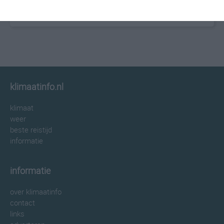
klimaatinfo.nl
klimaat
weer
beste reistijd
informatie
informatie
over klimaatinfo
contact
links