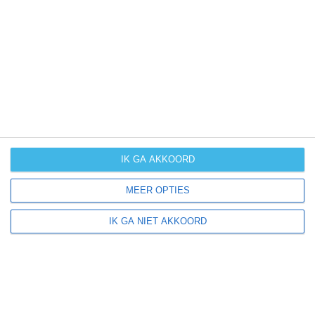
(cyclonen)
zonzekerheid
UV-index
UV 3-6
UV 3-6
UV 6-8
UV 8-1
klik
hier
voor uitleg over de symbolen
IK GA AKKOORD
MEER OPTIES
IK GA NIET AKKOORD