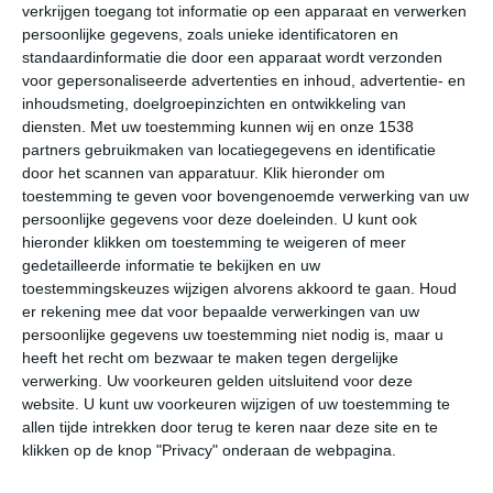
verkrijgen toegang tot informatie op een apparaat en verwerken
In september en oktober kunnen er orkanen en
persoonlijke gegevens, zoals unieke identificatoren en
tropische stormen voorkomen op Saint David.
standaardinformatie die door een apparaat wordt verzonden
voor gepersonaliseerde advertenties en inhoud, advertentie- en
Klimaatcijfers
inhoudsmeting, doelgroepinzichten en ontwikkeling van
diensten.
Met uw toestemming kunnen wij en onze 1538
Onderstaande cijfers zijn gebaseerd op langjarige
partners gebruikmaken van locatiegegevens en identificatie
gemiddelde klimaatstatistieken. De temperaturen
door het scannen van apparatuur. Klik hieronder om
worden weergegeven in graden Celsius (°C).
toestemming te geven voor bovengenoemde verwerking van uw
persoonlijke gegevens voor deze doeleinden. U kunt ook
hieronder klikken om toestemming te weigeren of meer
januari
februari
maart
gedetailleerde informatie te bekijken en uw
toestemmingskeuzes wijzigen alvorens akkoord te gaan.
Houd
maximum
er rekening mee dat voor bepaalde verwerkingen van uw
22℃
22℃
22℃
temperatuur
persoonlijke gegevens uw toestemming niet nodig is, maar u
heeft het recht om bezwaar te maken tegen dergelijke
verwerking. Uw voorkeuren gelden uitsluitend voor deze
website. U kunt uw voorkeuren wijzigen of uw toestemming te
minimum
allen tijde intrekken door terug te keren naar deze site en te
13℃
13℃
13℃
temperatuur
klikken op de knop "Privacy" onderaan de webpagina.