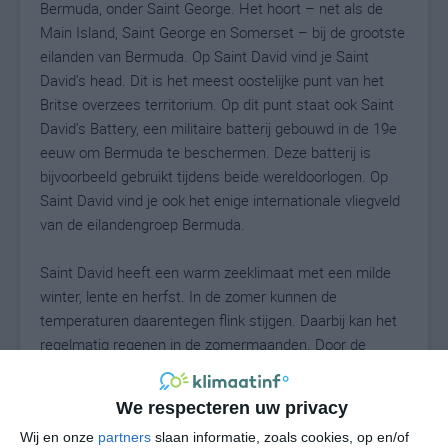
Bermuda, onder Saint George. Het hoort – net als de
Main Island, Saint George en Somerset – bij de grootste
eilanden van Bermuda. Op Saint David vind je Saint
David’s head. Dit is het meest oostelijke punt van het
Britse overzees territorium. Op dit punt staat ook Saint
David’s Battery, een militaire batterij gebouwd in de 19e
eeuw om Bermuda te beschermen. Deze batterij is
bijvoorbeeld gebruikt tijdens beide wereldoorlogen. Op
Saint David vind je ook het enige internationale vliegveld
van de eilandengroep Bermuda.
Saint David heeft een warm zeeklimaat met een milde
winter, lente en herfst. In de zomer kunnen de
temperaturen daarentegen flink stijgen. Daarbij kan het
regelmatig regenen in de zomermaanden. Door de
warme temperaturen en de hoge luchtvochtigheid
kunnen juli en augustus als benauwd worden ervaren.
We respecteren uw privacy
De winter is het koelst op Saint David. Je kunt dan
Wij en onze
partners
slaan informatie, zoals cookies, op en/of
maximumtemperaturen verwachten van 20-21 graden.