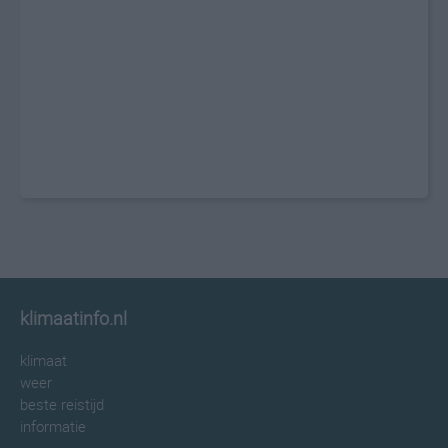
klimaatinfo.nl
klimaat
weer
beste reistijd
informatie