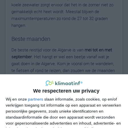
koele zeewater zorgt ervoor dat het in de zomer niet zo
gemakkelijk echt heet wordt. Meestal blijven de
maximumtemperaturen zo rond de 27 tot 32 graden
hangen.
Beste maanden
De beste reistijd voor de Algarve is van
mei tot en met
september
. Het hangt er wel een beetje vanaf wat je
gaat doen in de Algarve. Kom je vooral om te wandelen,
te fietsen of rond te reizen, dan zouden we de maanden
mei, juni en september aan willen raden. April kan dan
ook al prima zijn. Oktober is qua temperatuur prima,
We respecteren uw privacy
maar mogelijk wel wat natter.
Wij en onze
partners
slaan informatie, zoals cookies, op en/of
verkrijgen toegang tot informatie op een apparaat en verwerken
persoonlijke gegevens, zoals unieke identificatoren en
Zon & kustverhalen aan de
standaardinformatie die door een apparaat wordt verzonden
Algarve met ANWB
voor gepersonaliseerde advertenties en inhoud, advertentie- en