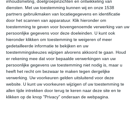
inhoudsmeting, doelgroepinzichten en ontwikkeling van
De Algarve in het zuiden van Portugal
diensten.
Met uw toestemming kunnen wij en onze 1538
staat bekend om zijn gouden stranden,
partners gebruikmaken van locatiegegevens en identificatie
door het scannen van apparatuur. Klik hieronder om
prachtige kliffen en aangename
toestemming te geven voor bovengenoemde verwerking van uw
klimaat. Of je nu wilt genieten van
persoonlijke gegevens voor deze doeleinden. U kunt ook
zonaanbidding aan de kust, een
hieronder klikken om toestemming te weigeren of meer
sfeervol stadje wilt ontdekken of wilt
gedetailleerde informatie te bekijken en uw
toestemmingskeuzes wijzigen alvorens akkoord te gaan.
Houd
wandelen langs spectaculaire
er rekening mee dat voor bepaalde verwerkingen van uw
rotsformaties, de Algarve combineert
persoonlijke gegevens uw toestemming niet nodig is, maar u
natuur en ontspanning op een unieke
heeft het recht om bezwaar te maken tegen dergelijke
manier. Wil je jouw vakantie goed
verwerking. Uw voorkeuren gelden uitsluitend voor deze
website. U kunt uw voorkeuren wijzigen of uw toestemming te
geregeld hebben, inclusief vlucht en
allen tijde intrekken door terug te keren naar deze site en te
verblijf in fijne accommodaties? Met
klikken op de knop "Privacy" onderaan de webpagina.
ANWB Reizen vind je complete
vakanties naar de Algarve, met
zorgvuldig geselecteerde opties zodat
jij optimaal kunt genieten van deze
geliefde bestemming.